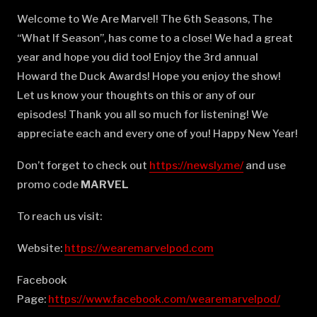
Welcome to We Are Marvel! The 6th Seasons, The
“What If Season”, has come to a close! We had a great
year and hope you did too! Enjoy the 3rd annual
Howard the Duck Awards! Hope you enjoy the show!
Let us know your thoughts on this or any of our
episodes! Thank you all so much for listening! We
appreciate each and every one of you! Happy New Year!
Don’t forget to check out
⁠⁠⁠⁠⁠⁠⁠⁠⁠⁠⁠⁠⁠⁠⁠⁠⁠⁠⁠⁠⁠⁠⁠⁠⁠⁠⁠⁠⁠⁠⁠⁠⁠⁠⁠⁠⁠⁠⁠⁠https://newsly.me/⁠⁠⁠⁠⁠⁠⁠⁠⁠⁠⁠⁠⁠⁠⁠⁠⁠⁠⁠⁠⁠⁠⁠⁠⁠⁠⁠⁠⁠⁠⁠⁠⁠⁠⁠⁠⁠⁠⁠⁠
and use
promo code
MARVEL
To reach us visit:
Website:
⁠⁠⁠⁠⁠⁠⁠⁠⁠⁠⁠⁠⁠⁠⁠⁠⁠⁠⁠⁠⁠⁠⁠⁠⁠⁠⁠⁠⁠⁠⁠⁠⁠⁠⁠⁠⁠⁠⁠⁠https://wearemarvelpod.com⁠⁠⁠⁠⁠⁠⁠⁠⁠⁠⁠⁠⁠⁠⁠⁠⁠⁠⁠⁠⁠⁠⁠⁠⁠⁠⁠⁠⁠⁠⁠⁠⁠⁠⁠⁠⁠⁠⁠⁠
Facebook
Page:
⁠⁠⁠⁠⁠⁠⁠⁠⁠⁠⁠⁠⁠⁠⁠⁠⁠⁠⁠⁠⁠⁠⁠⁠⁠⁠⁠⁠⁠⁠⁠⁠⁠⁠⁠⁠⁠⁠⁠⁠https://www.facebook.com/wearemarvelpod/⁠⁠⁠⁠⁠⁠⁠⁠⁠⁠⁠⁠⁠⁠⁠⁠⁠⁠⁠⁠⁠⁠⁠⁠⁠⁠⁠⁠⁠⁠⁠⁠⁠⁠⁠⁠⁠⁠⁠⁠