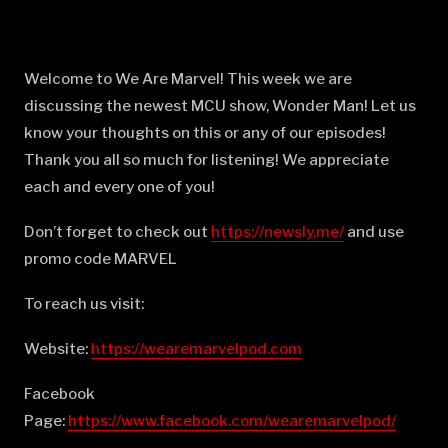
Welcome to We Are Marvel! This week we are
discussing the newest MCU show, Wonder Man! Let us
know your thoughts on this or any of our episodes!
Thank you all so much for listening! We appreciate
each and every one of you!
Don’t forget to check out
⁠⁠⁠⁠⁠⁠⁠⁠⁠⁠⁠⁠⁠⁠⁠⁠⁠⁠⁠⁠⁠⁠⁠⁠⁠⁠⁠⁠⁠⁠⁠⁠⁠⁠⁠⁠⁠⁠⁠⁠⁠⁠⁠⁠⁠⁠⁠⁠⁠⁠⁠⁠⁠⁠⁠⁠⁠⁠⁠⁠⁠⁠https://newsly.me/⁠⁠⁠⁠⁠⁠⁠⁠⁠⁠⁠⁠⁠⁠⁠⁠⁠⁠⁠⁠⁠⁠⁠⁠⁠⁠⁠⁠⁠⁠⁠⁠⁠⁠⁠⁠⁠⁠⁠⁠⁠⁠⁠⁠⁠⁠⁠⁠⁠⁠⁠⁠⁠⁠⁠⁠⁠⁠⁠⁠⁠⁠
and use
promo code MARVEL
To reach us visit:
Website:
⁠⁠⁠⁠⁠⁠⁠⁠⁠⁠⁠⁠⁠⁠⁠⁠⁠⁠⁠⁠⁠⁠⁠⁠⁠⁠⁠⁠⁠⁠⁠⁠⁠⁠⁠⁠⁠⁠⁠⁠⁠⁠⁠⁠⁠⁠⁠⁠⁠⁠⁠⁠⁠⁠⁠⁠⁠⁠⁠⁠⁠⁠https://wearemarvelpod.com⁠⁠⁠⁠⁠⁠⁠⁠⁠⁠⁠⁠⁠⁠⁠⁠⁠⁠⁠⁠⁠⁠⁠⁠⁠⁠⁠⁠⁠⁠⁠⁠⁠⁠⁠⁠⁠⁠⁠⁠⁠⁠⁠⁠⁠⁠⁠⁠⁠⁠⁠⁠⁠⁠⁠⁠⁠⁠⁠⁠⁠⁠
Facebook
Page:
⁠⁠⁠⁠⁠⁠⁠⁠⁠⁠⁠⁠⁠⁠⁠⁠⁠⁠⁠⁠⁠⁠⁠⁠⁠⁠⁠⁠⁠⁠⁠⁠⁠⁠⁠⁠⁠⁠⁠⁠⁠⁠⁠⁠⁠⁠⁠⁠⁠⁠⁠⁠⁠⁠⁠⁠⁠⁠⁠⁠⁠⁠https://www.facebook.com/wearemarvelpod/⁠⁠⁠⁠⁠⁠⁠⁠⁠⁠⁠⁠⁠⁠⁠⁠⁠⁠⁠⁠⁠⁠⁠⁠⁠⁠⁠⁠⁠⁠⁠⁠⁠⁠⁠⁠⁠⁠⁠⁠⁠⁠⁠⁠⁠⁠⁠⁠⁠⁠⁠⁠⁠⁠⁠⁠⁠⁠⁠⁠⁠⁠