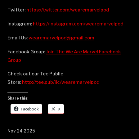
Twitter:
⁠⁠⁠⁠⁠⁠⁠⁠⁠⁠⁠⁠⁠⁠⁠⁠⁠⁠⁠⁠⁠⁠⁠⁠⁠⁠⁠⁠⁠⁠⁠⁠⁠⁠⁠⁠⁠⁠⁠⁠⁠⁠⁠⁠⁠⁠⁠⁠⁠⁠⁠⁠⁠⁠⁠⁠⁠⁠⁠⁠https://twitter.com/wearemarvelpod⁠⁠⁠⁠⁠⁠⁠⁠⁠⁠⁠⁠⁠⁠⁠⁠⁠⁠⁠⁠⁠⁠⁠⁠⁠⁠⁠⁠⁠⁠⁠⁠⁠⁠⁠⁠⁠⁠⁠⁠⁠⁠⁠⁠⁠⁠⁠⁠⁠⁠⁠⁠⁠⁠⁠⁠⁠⁠⁠⁠
Instagram:
⁠⁠⁠⁠⁠⁠⁠⁠⁠⁠⁠⁠⁠⁠⁠⁠⁠⁠⁠⁠⁠⁠⁠⁠⁠⁠⁠⁠⁠⁠⁠⁠⁠⁠⁠⁠⁠⁠⁠⁠⁠⁠⁠⁠⁠⁠⁠⁠⁠⁠⁠⁠⁠⁠⁠⁠⁠⁠⁠⁠https://instagram.com/wearemarvelpod⁠⁠⁠⁠⁠⁠⁠⁠⁠⁠⁠⁠⁠⁠⁠⁠⁠⁠⁠⁠⁠⁠⁠⁠⁠⁠⁠⁠⁠⁠⁠⁠⁠⁠⁠⁠⁠⁠⁠⁠⁠⁠⁠⁠⁠⁠⁠⁠⁠⁠⁠⁠⁠⁠⁠⁠⁠⁠⁠⁠
Email Us:
⁠⁠⁠⁠⁠⁠⁠⁠⁠⁠⁠⁠⁠⁠⁠⁠⁠⁠⁠⁠⁠⁠⁠⁠⁠⁠⁠⁠⁠⁠⁠⁠⁠⁠⁠⁠⁠⁠⁠⁠⁠⁠⁠⁠⁠⁠⁠⁠⁠⁠⁠⁠⁠⁠⁠⁠⁠⁠⁠⁠wearemarvelpod@gmail.com⁠⁠⁠⁠⁠⁠⁠⁠⁠⁠⁠⁠⁠⁠⁠⁠⁠⁠⁠⁠⁠⁠⁠⁠⁠⁠⁠⁠⁠⁠⁠⁠⁠⁠⁠⁠⁠⁠⁠⁠⁠⁠⁠⁠⁠⁠⁠⁠⁠⁠⁠⁠⁠⁠⁠⁠⁠⁠⁠⁠
Facebook Group:
⁠⁠⁠⁠⁠⁠⁠⁠⁠⁠⁠⁠⁠⁠⁠⁠⁠⁠⁠⁠⁠⁠⁠⁠⁠⁠⁠⁠⁠⁠⁠⁠⁠⁠⁠⁠⁠⁠⁠⁠⁠⁠⁠⁠⁠⁠⁠⁠⁠⁠⁠⁠⁠⁠⁠⁠⁠⁠⁠⁠Join The We Are Marvel Facebook
Group⁠⁠⁠⁠⁠⁠⁠⁠⁠⁠⁠⁠⁠⁠⁠⁠⁠⁠⁠⁠⁠⁠⁠⁠⁠⁠⁠⁠⁠⁠⁠⁠⁠⁠⁠⁠⁠⁠⁠⁠⁠⁠⁠⁠⁠⁠⁠⁠⁠⁠⁠⁠⁠⁠⁠⁠⁠⁠⁠⁠
Check out our Tee Public
Store:
⁠⁠⁠⁠⁠⁠⁠⁠⁠⁠⁠⁠⁠⁠⁠⁠⁠⁠⁠⁠⁠⁠⁠⁠⁠⁠⁠⁠⁠⁠⁠⁠⁠⁠⁠⁠⁠⁠⁠⁠⁠⁠⁠⁠⁠⁠⁠⁠⁠⁠⁠⁠⁠⁠⁠⁠⁠⁠⁠⁠http://tee.pub/lic/wearemarvelpod⁠
Share this:
Facebook
X
Nov 24 2025