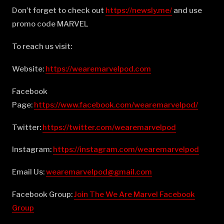
Don’t forget to check out
⁠⁠⁠⁠⁠⁠⁠⁠⁠⁠⁠⁠⁠⁠⁠⁠⁠⁠⁠⁠⁠⁠⁠⁠⁠⁠⁠⁠⁠⁠⁠⁠⁠⁠⁠⁠⁠⁠⁠⁠⁠⁠⁠⁠⁠⁠⁠⁠⁠⁠⁠⁠⁠⁠⁠⁠⁠⁠⁠⁠⁠⁠https://newsly.me/⁠⁠⁠⁠⁠⁠⁠⁠⁠⁠⁠⁠⁠⁠⁠⁠⁠⁠⁠⁠⁠⁠⁠⁠⁠⁠⁠⁠⁠⁠⁠⁠⁠⁠⁠⁠⁠⁠⁠⁠⁠⁠⁠⁠⁠⁠⁠⁠⁠⁠⁠⁠⁠⁠⁠⁠⁠⁠⁠⁠⁠⁠
and use
promo code MARVEL
To reach us visit:
Website:
⁠⁠⁠⁠⁠⁠⁠⁠⁠⁠⁠⁠⁠⁠⁠⁠⁠⁠⁠⁠⁠⁠⁠⁠⁠⁠⁠⁠⁠⁠⁠⁠⁠⁠⁠⁠⁠⁠⁠⁠⁠⁠⁠⁠⁠⁠⁠⁠⁠⁠⁠⁠⁠⁠⁠⁠⁠⁠⁠⁠⁠⁠https://wearemarvelpod.com⁠⁠⁠⁠⁠⁠⁠⁠⁠⁠⁠⁠⁠⁠⁠⁠⁠⁠⁠⁠⁠⁠⁠⁠⁠⁠⁠⁠⁠⁠⁠⁠⁠⁠⁠⁠⁠⁠⁠⁠⁠⁠⁠⁠⁠⁠⁠⁠⁠⁠⁠⁠⁠⁠⁠⁠⁠⁠⁠⁠⁠⁠
Facebook
Page:
⁠⁠⁠⁠⁠⁠⁠⁠⁠⁠⁠⁠⁠⁠⁠⁠⁠⁠⁠⁠⁠⁠⁠⁠⁠⁠⁠⁠⁠⁠⁠⁠⁠⁠⁠⁠⁠⁠⁠⁠⁠⁠⁠⁠⁠⁠⁠⁠⁠⁠⁠⁠⁠⁠⁠⁠⁠⁠⁠⁠⁠⁠https://www.facebook.com/wearemarvelpod/⁠⁠⁠⁠⁠⁠⁠⁠⁠⁠⁠⁠⁠⁠⁠⁠⁠⁠⁠⁠⁠⁠⁠⁠⁠⁠⁠⁠⁠⁠⁠⁠⁠⁠⁠⁠⁠⁠⁠⁠⁠⁠⁠⁠⁠⁠⁠⁠⁠⁠⁠⁠⁠⁠⁠⁠⁠⁠⁠⁠⁠⁠
Twitter:
⁠⁠⁠⁠⁠⁠⁠⁠⁠⁠⁠⁠⁠⁠⁠⁠⁠⁠⁠⁠⁠⁠⁠⁠⁠⁠⁠⁠⁠⁠⁠⁠⁠⁠⁠⁠⁠⁠⁠⁠⁠⁠⁠⁠⁠⁠⁠⁠⁠⁠⁠⁠⁠⁠⁠⁠⁠⁠⁠⁠⁠⁠https://twitter.com/wearemarvelpod⁠⁠⁠⁠⁠⁠⁠⁠⁠⁠⁠⁠⁠⁠⁠⁠⁠⁠⁠⁠⁠⁠⁠⁠⁠⁠⁠⁠⁠⁠⁠⁠⁠⁠⁠⁠⁠⁠⁠⁠⁠⁠⁠⁠⁠⁠⁠⁠⁠⁠⁠⁠⁠⁠⁠⁠⁠⁠⁠⁠⁠⁠
Instagram:
⁠⁠⁠⁠⁠⁠⁠⁠⁠⁠⁠⁠⁠⁠⁠⁠⁠⁠⁠⁠⁠⁠⁠⁠⁠⁠⁠⁠⁠⁠⁠⁠⁠⁠⁠⁠⁠⁠⁠⁠⁠⁠⁠⁠⁠⁠⁠⁠⁠⁠⁠⁠⁠⁠⁠⁠⁠⁠⁠⁠⁠⁠https://instagram.com/wearemarvelpod⁠⁠⁠⁠⁠⁠⁠⁠⁠⁠⁠⁠⁠⁠⁠⁠⁠⁠⁠⁠⁠⁠⁠⁠⁠⁠⁠⁠⁠⁠⁠⁠⁠⁠⁠⁠⁠⁠⁠⁠⁠⁠⁠⁠⁠⁠⁠⁠⁠⁠⁠⁠⁠⁠⁠⁠⁠⁠⁠⁠⁠⁠
Email Us:
⁠⁠⁠⁠⁠⁠⁠⁠⁠⁠⁠⁠⁠⁠⁠⁠⁠⁠⁠⁠⁠⁠⁠⁠⁠⁠⁠⁠⁠⁠⁠⁠⁠⁠⁠⁠⁠⁠⁠⁠⁠⁠⁠⁠⁠⁠⁠⁠⁠⁠⁠⁠⁠⁠⁠⁠⁠⁠⁠⁠⁠⁠wearemarvelpod@gmail.com⁠⁠⁠⁠⁠⁠⁠⁠⁠⁠⁠⁠⁠⁠⁠⁠⁠⁠⁠⁠⁠⁠⁠⁠⁠⁠⁠⁠⁠⁠⁠⁠⁠⁠⁠⁠⁠⁠⁠⁠⁠⁠⁠⁠⁠⁠⁠⁠⁠⁠⁠⁠⁠⁠⁠⁠⁠⁠⁠⁠⁠⁠
Facebook Group:
⁠⁠⁠⁠⁠⁠⁠⁠⁠⁠⁠⁠⁠⁠⁠⁠⁠⁠⁠⁠⁠⁠⁠⁠⁠⁠⁠⁠⁠⁠⁠⁠⁠⁠⁠⁠⁠⁠⁠⁠⁠⁠⁠⁠⁠⁠⁠⁠⁠⁠⁠⁠⁠⁠⁠⁠⁠⁠⁠⁠⁠⁠Join The We Are Marvel Facebook
Group⁠⁠⁠⁠⁠⁠⁠⁠⁠⁠⁠⁠⁠⁠⁠⁠⁠⁠⁠⁠⁠⁠⁠⁠⁠⁠⁠⁠⁠⁠⁠⁠⁠⁠⁠⁠⁠⁠⁠⁠⁠⁠⁠⁠⁠⁠⁠⁠⁠⁠⁠⁠⁠⁠⁠⁠⁠⁠⁠⁠⁠⁠