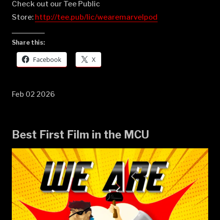
Check out our Tee Public
Store:
⁠⁠⁠⁠⁠⁠⁠⁠⁠⁠⁠⁠⁠⁠⁠⁠⁠⁠⁠⁠⁠⁠⁠⁠⁠⁠⁠⁠⁠⁠⁠⁠⁠⁠⁠⁠⁠⁠⁠⁠⁠⁠⁠⁠⁠⁠⁠⁠⁠⁠⁠⁠⁠⁠⁠⁠⁠⁠⁠⁠⁠⁠⁠⁠http://tee.pub/lic/wearemarvelpod⁠
Share this:
Facebook
X
Feb 02 2026
Best First Film in the MCU