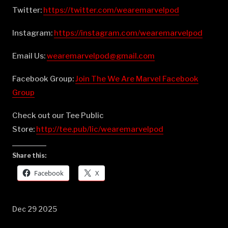
Twitter:
⁠⁠⁠⁠⁠⁠⁠⁠⁠⁠⁠⁠⁠⁠⁠⁠⁠⁠⁠⁠⁠⁠⁠⁠⁠⁠⁠⁠⁠⁠⁠⁠⁠⁠⁠⁠⁠⁠⁠⁠https://twitter.com/wearemarvelpod⁠⁠⁠⁠⁠⁠⁠⁠⁠⁠⁠⁠⁠⁠⁠⁠⁠⁠⁠⁠⁠⁠⁠⁠⁠⁠⁠⁠⁠⁠⁠⁠⁠⁠⁠⁠⁠⁠⁠⁠
Instagram:
⁠⁠⁠⁠⁠⁠⁠⁠⁠⁠⁠⁠⁠⁠⁠⁠⁠⁠⁠⁠⁠⁠⁠⁠⁠⁠⁠⁠⁠⁠⁠⁠⁠⁠⁠⁠⁠⁠⁠⁠https://instagram.com/wearemarvelpod⁠⁠⁠⁠⁠⁠⁠⁠⁠⁠⁠⁠⁠⁠⁠⁠⁠⁠⁠⁠⁠⁠⁠⁠⁠⁠⁠⁠⁠⁠⁠⁠⁠⁠⁠⁠⁠⁠⁠⁠
Email Us:
⁠⁠⁠⁠⁠⁠⁠⁠⁠⁠⁠⁠⁠⁠⁠⁠⁠⁠⁠⁠⁠⁠⁠⁠⁠⁠⁠⁠⁠⁠⁠⁠⁠⁠⁠⁠⁠⁠⁠⁠wearemarvelpod@gmail.com⁠⁠⁠⁠⁠⁠⁠⁠⁠⁠⁠⁠⁠⁠⁠⁠⁠⁠⁠⁠⁠⁠⁠⁠⁠⁠⁠⁠⁠⁠⁠⁠⁠⁠⁠⁠⁠⁠⁠⁠
Facebook Group:
⁠⁠⁠⁠⁠⁠⁠⁠⁠⁠⁠⁠⁠⁠⁠⁠⁠⁠⁠⁠⁠⁠⁠⁠⁠⁠⁠⁠⁠⁠⁠⁠⁠⁠⁠⁠⁠⁠⁠⁠Join The We Are Marvel Facebook
Group⁠⁠⁠⁠⁠⁠⁠⁠⁠⁠⁠⁠⁠⁠⁠⁠⁠⁠⁠⁠⁠⁠⁠⁠⁠⁠⁠⁠⁠⁠⁠⁠⁠⁠⁠⁠⁠⁠⁠⁠
Check out our Tee Public
Store:
⁠⁠⁠⁠⁠⁠⁠⁠⁠⁠⁠⁠⁠⁠⁠⁠⁠⁠⁠⁠⁠⁠⁠⁠⁠⁠⁠⁠⁠⁠⁠⁠⁠⁠⁠⁠⁠⁠⁠⁠http://tee.pub/lic/wearemarvelpod⁠
Share this:
Facebook
X
Dec 29 2025