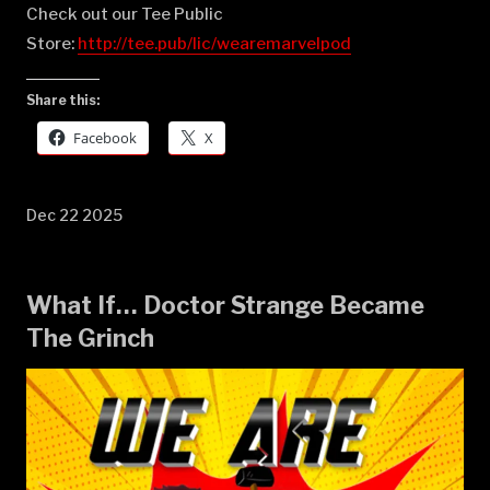
Check out our Tee Public
Store:
⁠⁠⁠⁠⁠⁠⁠⁠⁠⁠⁠⁠⁠⁠⁠⁠⁠⁠⁠⁠⁠⁠⁠⁠⁠⁠⁠⁠⁠⁠⁠⁠⁠⁠⁠⁠⁠⁠⁠⁠⁠⁠⁠⁠⁠⁠⁠⁠⁠⁠⁠⁠⁠⁠⁠⁠⁠⁠⁠⁠⁠⁠http://tee.pub/lic/wearemarvelpod⁠
Share this:
Facebook
X
Dec 22 2025
What If… Doctor Strange Became
The Grinch