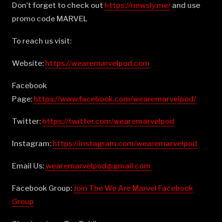
Don’t forget to check out
⁠⁠⁠⁠⁠⁠⁠⁠⁠⁠⁠⁠⁠⁠⁠⁠⁠⁠⁠⁠⁠⁠⁠⁠⁠⁠⁠⁠⁠⁠⁠⁠⁠⁠⁠⁠⁠⁠⁠⁠⁠⁠⁠⁠⁠⁠⁠⁠⁠⁠⁠⁠⁠⁠⁠⁠⁠⁠⁠⁠https://newsly.me/⁠⁠⁠⁠⁠⁠⁠⁠⁠⁠⁠⁠⁠⁠⁠⁠⁠⁠⁠⁠⁠⁠⁠⁠⁠⁠⁠⁠⁠⁠⁠⁠⁠⁠⁠⁠⁠⁠⁠⁠⁠⁠⁠⁠⁠⁠⁠⁠⁠⁠⁠⁠⁠⁠⁠⁠⁠⁠⁠⁠
and use
promo code MARVEL
To reach us visit:
Website:
⁠⁠⁠⁠⁠⁠⁠⁠⁠⁠⁠⁠⁠⁠⁠⁠⁠⁠⁠⁠⁠⁠⁠⁠⁠⁠⁠⁠⁠⁠⁠⁠⁠⁠⁠⁠⁠⁠⁠⁠⁠⁠⁠⁠⁠⁠⁠⁠⁠⁠⁠⁠⁠⁠⁠⁠⁠⁠⁠⁠https://wearemarvelpod.com⁠⁠⁠⁠⁠⁠⁠⁠⁠⁠⁠⁠⁠⁠⁠⁠⁠⁠⁠⁠⁠⁠⁠⁠⁠⁠⁠⁠⁠⁠⁠⁠⁠⁠⁠⁠⁠⁠⁠⁠⁠⁠⁠⁠⁠⁠⁠⁠⁠⁠⁠⁠⁠⁠⁠⁠⁠⁠⁠⁠
Facebook
Page:
⁠⁠⁠⁠⁠⁠⁠⁠⁠⁠⁠⁠⁠⁠⁠⁠⁠⁠⁠⁠⁠⁠⁠⁠⁠⁠⁠⁠⁠⁠⁠⁠⁠⁠⁠⁠⁠⁠⁠⁠⁠⁠⁠⁠⁠⁠⁠⁠⁠⁠⁠⁠⁠⁠⁠⁠⁠⁠⁠⁠https://www.facebook.com/wearemarvelpod/⁠⁠⁠⁠⁠⁠⁠⁠⁠⁠⁠⁠⁠⁠⁠⁠⁠⁠⁠⁠⁠⁠⁠⁠⁠⁠⁠⁠⁠⁠⁠⁠⁠⁠⁠⁠⁠⁠⁠⁠⁠⁠⁠⁠⁠⁠⁠⁠⁠⁠⁠⁠⁠⁠⁠⁠⁠⁠⁠⁠
Twitter:
⁠⁠⁠⁠⁠⁠⁠⁠⁠⁠⁠⁠⁠⁠⁠⁠⁠⁠⁠⁠⁠⁠⁠⁠⁠⁠⁠⁠⁠⁠⁠⁠⁠⁠⁠⁠⁠⁠⁠⁠⁠⁠⁠⁠⁠⁠⁠⁠⁠⁠⁠⁠⁠⁠⁠⁠⁠⁠⁠⁠https://twitter.com/wearemarvelpod⁠⁠⁠⁠⁠⁠⁠⁠⁠⁠⁠⁠⁠⁠⁠⁠⁠⁠⁠⁠⁠⁠⁠⁠⁠⁠⁠⁠⁠⁠⁠⁠⁠⁠⁠⁠⁠⁠⁠⁠⁠⁠⁠⁠⁠⁠⁠⁠⁠⁠⁠⁠⁠⁠⁠⁠⁠⁠⁠⁠
Instagram:
⁠⁠⁠⁠⁠⁠⁠⁠⁠⁠⁠⁠⁠⁠⁠⁠⁠⁠⁠⁠⁠⁠⁠⁠⁠⁠⁠⁠⁠⁠⁠⁠⁠⁠⁠⁠⁠⁠⁠⁠⁠⁠⁠⁠⁠⁠⁠⁠⁠⁠⁠⁠⁠⁠⁠⁠⁠⁠⁠⁠https://instagram.com/wearemarvelpod⁠⁠⁠⁠⁠⁠⁠⁠⁠⁠⁠⁠⁠⁠⁠⁠⁠⁠⁠⁠⁠⁠⁠⁠⁠⁠⁠⁠⁠⁠⁠⁠⁠⁠⁠⁠⁠⁠⁠⁠⁠⁠⁠⁠⁠⁠⁠⁠⁠⁠⁠⁠⁠⁠⁠⁠⁠⁠⁠⁠
Email Us:
⁠⁠⁠⁠⁠⁠⁠⁠⁠⁠⁠⁠⁠⁠⁠⁠⁠⁠⁠⁠⁠⁠⁠⁠⁠⁠⁠⁠⁠⁠⁠⁠⁠⁠⁠⁠⁠⁠⁠⁠⁠⁠⁠⁠⁠⁠⁠⁠⁠⁠⁠⁠⁠⁠⁠⁠⁠⁠⁠⁠wearemarvelpod@gmail.com⁠⁠⁠⁠⁠⁠⁠⁠⁠⁠⁠⁠⁠⁠⁠⁠⁠⁠⁠⁠⁠⁠⁠⁠⁠⁠⁠⁠⁠⁠⁠⁠⁠⁠⁠⁠⁠⁠⁠⁠⁠⁠⁠⁠⁠⁠⁠⁠⁠⁠⁠⁠⁠⁠⁠⁠⁠⁠⁠⁠
Facebook Group:
⁠⁠⁠⁠⁠⁠⁠⁠⁠⁠⁠⁠⁠⁠⁠⁠⁠⁠⁠⁠⁠⁠⁠⁠⁠⁠⁠⁠⁠⁠⁠⁠⁠⁠⁠⁠⁠⁠⁠⁠⁠⁠⁠⁠⁠⁠⁠⁠⁠⁠⁠⁠⁠⁠⁠⁠⁠⁠⁠⁠Join The We Are Marvel Facebook
Group⁠⁠⁠⁠⁠⁠⁠⁠⁠⁠⁠⁠⁠⁠⁠⁠⁠⁠⁠⁠⁠⁠⁠⁠⁠⁠⁠⁠⁠⁠⁠⁠⁠⁠⁠⁠⁠⁠⁠⁠⁠⁠⁠⁠⁠⁠⁠⁠⁠⁠⁠⁠⁠⁠⁠⁠⁠⁠⁠⁠