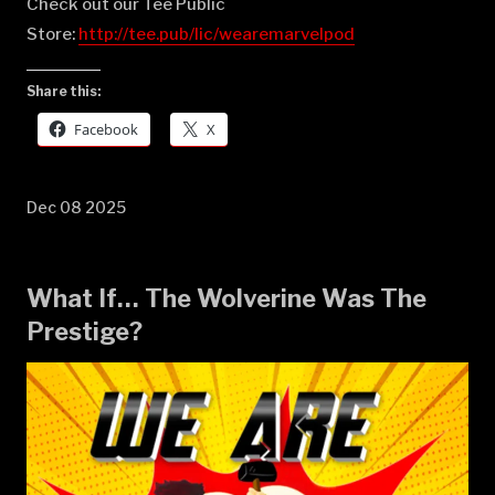
Check out our Tee Public
Store:
⁠⁠⁠⁠⁠⁠⁠⁠⁠⁠⁠⁠⁠⁠⁠⁠⁠⁠⁠⁠⁠⁠⁠⁠⁠⁠⁠⁠⁠⁠⁠⁠⁠⁠⁠⁠⁠⁠⁠⁠⁠⁠⁠⁠⁠⁠⁠⁠⁠⁠⁠⁠⁠⁠⁠⁠⁠⁠⁠⁠http://tee.pub/lic/wearemarvelpod⁠
Share this:
Facebook
X
Dec 08 2025
What If… The Wolverine Was The
Prestige?