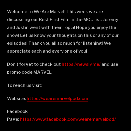
Welcome to We Are Marvel! This week we are
discussing our Best First Film in the MCU list. Jeremy
and Justin went with their Top 5! Hope you enjoy the
show! Let us know your thoughts on this or any of our
episodes! Thank you all so much for listening! We
appreciate each and every one of you!
Don’t forget to check out
⁠⁠⁠⁠⁠⁠⁠⁠⁠⁠⁠⁠⁠⁠⁠⁠⁠⁠⁠⁠⁠⁠⁠⁠⁠⁠⁠⁠⁠⁠⁠⁠⁠⁠⁠⁠⁠⁠⁠⁠⁠⁠⁠⁠⁠⁠⁠⁠⁠⁠⁠⁠⁠⁠⁠⁠⁠⁠⁠⁠⁠https://newsly.me/⁠⁠⁠⁠⁠⁠⁠⁠⁠⁠⁠⁠⁠⁠⁠⁠⁠⁠⁠⁠⁠⁠⁠⁠⁠⁠⁠⁠⁠⁠⁠⁠⁠⁠⁠⁠⁠⁠⁠⁠⁠⁠⁠⁠⁠⁠⁠⁠⁠⁠⁠⁠⁠⁠⁠⁠⁠⁠⁠⁠⁠
and use
promo code MARVEL
To reach us visit:
Website:
⁠⁠⁠⁠⁠⁠⁠⁠⁠⁠⁠⁠⁠⁠⁠⁠⁠⁠⁠⁠⁠⁠⁠⁠⁠⁠⁠⁠⁠⁠⁠⁠⁠⁠⁠⁠⁠⁠⁠⁠⁠⁠⁠⁠⁠⁠⁠⁠⁠⁠⁠⁠⁠⁠⁠⁠⁠⁠⁠⁠⁠https://wearemarvelpod.com⁠⁠⁠⁠⁠⁠⁠⁠⁠⁠⁠⁠⁠⁠⁠⁠⁠⁠⁠⁠⁠⁠⁠⁠⁠⁠⁠⁠⁠⁠⁠⁠⁠⁠⁠⁠⁠⁠⁠⁠⁠⁠⁠⁠⁠⁠⁠⁠⁠⁠⁠⁠⁠⁠⁠⁠⁠⁠⁠⁠⁠
Facebook
Page:
⁠⁠⁠⁠⁠⁠⁠⁠⁠⁠⁠⁠⁠⁠⁠⁠⁠⁠⁠⁠⁠⁠⁠⁠⁠⁠⁠⁠⁠⁠⁠⁠⁠⁠⁠⁠⁠⁠⁠⁠⁠⁠⁠⁠⁠⁠⁠⁠⁠⁠⁠⁠⁠⁠⁠⁠⁠⁠⁠⁠⁠https://www.facebook.com/wearemarvelpod/⁠⁠⁠⁠⁠⁠⁠⁠⁠⁠⁠⁠⁠⁠⁠⁠⁠⁠⁠⁠⁠⁠⁠⁠⁠⁠⁠⁠⁠⁠⁠⁠⁠⁠⁠⁠⁠⁠⁠⁠⁠⁠⁠⁠⁠⁠⁠⁠⁠⁠⁠⁠⁠⁠⁠⁠⁠⁠⁠⁠⁠