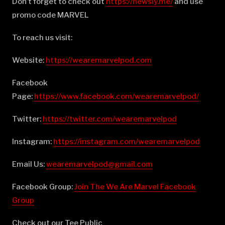
Don’t forget to check out
⁠⁠⁠⁠⁠⁠⁠⁠⁠⁠⁠⁠⁠⁠⁠⁠⁠⁠⁠⁠⁠⁠⁠⁠⁠⁠⁠⁠⁠⁠⁠⁠⁠⁠⁠⁠⁠⁠⁠⁠⁠⁠⁠⁠⁠⁠⁠⁠⁠⁠⁠⁠⁠⁠⁠⁠⁠⁠⁠⁠⁠⁠⁠https://newsly.me/⁠⁠⁠⁠⁠⁠⁠⁠⁠⁠⁠⁠⁠⁠⁠⁠⁠⁠⁠⁠⁠⁠⁠⁠⁠⁠⁠⁠⁠⁠⁠⁠⁠⁠⁠⁠⁠⁠⁠⁠⁠⁠⁠⁠⁠⁠⁠⁠⁠⁠⁠⁠⁠⁠⁠⁠⁠⁠⁠⁠⁠⁠⁠
and use
promo code MARVEL
To reach us visit:
Website:
⁠⁠⁠⁠⁠⁠⁠⁠⁠⁠⁠⁠⁠⁠⁠⁠⁠⁠⁠⁠⁠⁠⁠⁠⁠⁠⁠⁠⁠⁠⁠⁠⁠⁠⁠⁠⁠⁠⁠⁠⁠⁠⁠⁠⁠⁠⁠⁠⁠⁠⁠⁠⁠⁠⁠⁠⁠⁠⁠⁠⁠⁠⁠https://wearemarvelpod.com⁠⁠⁠⁠⁠⁠⁠⁠⁠⁠⁠⁠⁠⁠⁠⁠⁠⁠⁠⁠⁠⁠⁠⁠⁠⁠⁠⁠⁠⁠⁠⁠⁠⁠⁠⁠⁠⁠⁠⁠⁠⁠⁠⁠⁠⁠⁠⁠⁠⁠⁠⁠⁠⁠⁠⁠⁠⁠⁠⁠⁠⁠⁠
Facebook
Page:
⁠⁠⁠⁠⁠⁠⁠⁠⁠⁠⁠⁠⁠⁠⁠⁠⁠⁠⁠⁠⁠⁠⁠⁠⁠⁠⁠⁠⁠⁠⁠⁠⁠⁠⁠⁠⁠⁠⁠⁠⁠⁠⁠⁠⁠⁠⁠⁠⁠⁠⁠⁠⁠⁠⁠⁠⁠⁠⁠⁠⁠⁠⁠https://www.facebook.com/wearemarvelpod/⁠⁠⁠⁠⁠⁠⁠⁠⁠⁠⁠⁠⁠⁠⁠⁠⁠⁠⁠⁠⁠⁠⁠⁠⁠⁠⁠⁠⁠⁠⁠⁠⁠⁠⁠⁠⁠⁠⁠⁠⁠⁠⁠⁠⁠⁠⁠⁠⁠⁠⁠⁠⁠⁠⁠⁠⁠⁠⁠⁠⁠⁠⁠
Twitter:
⁠⁠⁠⁠⁠⁠⁠⁠⁠⁠⁠⁠⁠⁠⁠⁠⁠⁠⁠⁠⁠⁠⁠⁠⁠⁠⁠⁠⁠⁠⁠⁠⁠⁠⁠⁠⁠⁠⁠⁠⁠⁠⁠⁠⁠⁠⁠⁠⁠⁠⁠⁠⁠⁠⁠⁠⁠⁠⁠⁠⁠⁠⁠https://twitter.com/wearemarvelpod⁠⁠⁠⁠⁠⁠⁠⁠⁠⁠⁠⁠⁠⁠⁠⁠⁠⁠⁠⁠⁠⁠⁠⁠⁠⁠⁠⁠⁠⁠⁠⁠⁠⁠⁠⁠⁠⁠⁠⁠⁠⁠⁠⁠⁠⁠⁠⁠⁠⁠⁠⁠⁠⁠⁠⁠⁠⁠⁠⁠⁠⁠⁠
Instagram:
⁠⁠⁠⁠⁠⁠⁠⁠⁠⁠⁠⁠⁠⁠⁠⁠⁠⁠⁠⁠⁠⁠⁠⁠⁠⁠⁠⁠⁠⁠⁠⁠⁠⁠⁠⁠⁠⁠⁠⁠⁠⁠⁠⁠⁠⁠⁠⁠⁠⁠⁠⁠⁠⁠⁠⁠⁠⁠⁠⁠⁠⁠⁠https://instagram.com/wearemarvelpod⁠⁠⁠⁠⁠⁠⁠⁠⁠⁠⁠⁠⁠⁠⁠⁠⁠⁠⁠⁠⁠⁠⁠⁠⁠⁠⁠⁠⁠⁠⁠⁠⁠⁠⁠⁠⁠⁠⁠⁠⁠⁠⁠⁠⁠⁠⁠⁠⁠⁠⁠⁠⁠⁠⁠⁠⁠⁠⁠⁠⁠⁠⁠
Email Us:
⁠⁠⁠⁠⁠⁠⁠⁠⁠⁠⁠⁠⁠⁠⁠⁠⁠⁠⁠⁠⁠⁠⁠⁠⁠⁠⁠⁠⁠⁠⁠⁠⁠⁠⁠⁠⁠⁠⁠⁠⁠⁠⁠⁠⁠⁠⁠⁠⁠⁠⁠⁠⁠⁠⁠⁠⁠⁠⁠⁠⁠⁠⁠wearemarvelpod@gmail.com⁠⁠⁠⁠⁠⁠⁠⁠⁠⁠⁠⁠⁠⁠⁠⁠⁠⁠⁠⁠⁠⁠⁠⁠⁠⁠⁠⁠⁠⁠⁠⁠⁠⁠⁠⁠⁠⁠⁠⁠⁠⁠⁠⁠⁠⁠⁠⁠⁠⁠⁠⁠⁠⁠⁠⁠⁠⁠⁠⁠⁠⁠⁠
Facebook Group:
⁠⁠⁠⁠⁠⁠⁠⁠⁠⁠⁠⁠⁠⁠⁠⁠⁠⁠⁠⁠⁠⁠⁠⁠⁠⁠⁠⁠⁠⁠⁠⁠⁠⁠⁠⁠⁠⁠⁠⁠⁠⁠⁠⁠⁠⁠⁠⁠⁠⁠⁠⁠⁠⁠⁠⁠⁠⁠⁠⁠⁠⁠⁠Join The We Are Marvel Facebook
Group⁠⁠⁠⁠⁠⁠⁠⁠⁠⁠⁠⁠⁠⁠⁠⁠⁠⁠⁠⁠⁠⁠⁠⁠⁠⁠⁠⁠⁠⁠⁠⁠⁠⁠⁠⁠⁠⁠⁠⁠⁠⁠⁠⁠⁠⁠⁠⁠⁠⁠⁠⁠⁠⁠⁠⁠⁠⁠⁠⁠⁠⁠⁠
Check out our Tee Public