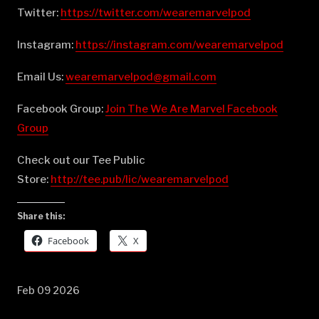
Twitter:
⁠⁠⁠⁠⁠⁠⁠⁠⁠⁠⁠⁠⁠⁠⁠⁠⁠⁠⁠⁠⁠⁠⁠⁠⁠⁠⁠⁠⁠⁠⁠⁠⁠⁠⁠⁠⁠⁠⁠⁠⁠⁠⁠⁠⁠⁠⁠⁠⁠⁠⁠⁠⁠⁠⁠⁠⁠⁠⁠⁠⁠⁠https://twitter.com/wearemarvelpod⁠⁠⁠⁠⁠⁠⁠⁠⁠⁠⁠⁠⁠⁠⁠⁠⁠⁠⁠⁠⁠⁠⁠⁠⁠⁠⁠⁠⁠⁠⁠⁠⁠⁠⁠⁠⁠⁠⁠⁠⁠⁠⁠⁠⁠⁠⁠⁠⁠⁠⁠⁠⁠⁠⁠⁠⁠⁠⁠⁠⁠⁠
Instagram:
⁠⁠⁠⁠⁠⁠⁠⁠⁠⁠⁠⁠⁠⁠⁠⁠⁠⁠⁠⁠⁠⁠⁠⁠⁠⁠⁠⁠⁠⁠⁠⁠⁠⁠⁠⁠⁠⁠⁠⁠⁠⁠⁠⁠⁠⁠⁠⁠⁠⁠⁠⁠⁠⁠⁠⁠⁠⁠⁠⁠⁠⁠https://instagram.com/wearemarvelpod⁠⁠⁠⁠⁠⁠⁠⁠⁠⁠⁠⁠⁠⁠⁠⁠⁠⁠⁠⁠⁠⁠⁠⁠⁠⁠⁠⁠⁠⁠⁠⁠⁠⁠⁠⁠⁠⁠⁠⁠⁠⁠⁠⁠⁠⁠⁠⁠⁠⁠⁠⁠⁠⁠⁠⁠⁠⁠⁠⁠⁠⁠
Email Us:
⁠⁠⁠⁠⁠⁠⁠⁠⁠⁠⁠⁠⁠⁠⁠⁠⁠⁠⁠⁠⁠⁠⁠⁠⁠⁠⁠⁠⁠⁠⁠⁠⁠⁠⁠⁠⁠⁠⁠⁠⁠⁠⁠⁠⁠⁠⁠⁠⁠⁠⁠⁠⁠⁠⁠⁠⁠⁠⁠⁠⁠⁠wearemarvelpod@gmail.com⁠⁠⁠⁠⁠⁠⁠⁠⁠⁠⁠⁠⁠⁠⁠⁠⁠⁠⁠⁠⁠⁠⁠⁠⁠⁠⁠⁠⁠⁠⁠⁠⁠⁠⁠⁠⁠⁠⁠⁠⁠⁠⁠⁠⁠⁠⁠⁠⁠⁠⁠⁠⁠⁠⁠⁠⁠⁠⁠⁠⁠⁠
Facebook Group:
⁠⁠⁠⁠⁠⁠⁠⁠⁠⁠⁠⁠⁠⁠⁠⁠⁠⁠⁠⁠⁠⁠⁠⁠⁠⁠⁠⁠⁠⁠⁠⁠⁠⁠⁠⁠⁠⁠⁠⁠⁠⁠⁠⁠⁠⁠⁠⁠⁠⁠⁠⁠⁠⁠⁠⁠⁠⁠⁠⁠⁠⁠Join The We Are Marvel Facebook
Group⁠⁠⁠⁠⁠⁠⁠⁠⁠⁠⁠⁠⁠⁠⁠⁠⁠⁠⁠⁠⁠⁠⁠⁠⁠⁠⁠⁠⁠⁠⁠⁠⁠⁠⁠⁠⁠⁠⁠⁠⁠⁠⁠⁠⁠⁠⁠⁠⁠⁠⁠⁠⁠⁠⁠⁠⁠⁠⁠⁠⁠⁠
Check out our Tee Public
Store:
⁠⁠⁠⁠⁠⁠⁠⁠⁠⁠⁠⁠⁠⁠⁠⁠⁠⁠⁠⁠⁠⁠⁠⁠⁠⁠⁠⁠⁠⁠⁠⁠⁠⁠⁠⁠⁠⁠⁠⁠⁠⁠⁠⁠⁠⁠⁠⁠⁠⁠⁠⁠⁠⁠⁠⁠⁠⁠⁠⁠⁠⁠http://tee.pub/lic/wearemarvelpod⁠
Share this:
Facebook
X
Feb 09 2026