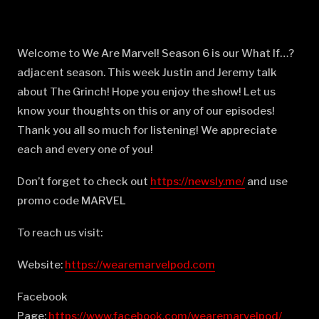
Welcome to We Are Marvel! Season 6 is our What If…?
adjacent season. This week Justin and Jeremy talk
about The Grinch! Hope you enjoy the show! Let us
know your thoughts on this or any of our episodes!
Thank you all so much for listening! We appreciate
each and every one of you!
Don’t forget to check out
⁠⁠⁠⁠⁠⁠⁠⁠⁠⁠⁠⁠⁠⁠⁠⁠⁠⁠⁠⁠⁠⁠⁠⁠⁠⁠⁠⁠⁠⁠⁠⁠⁠⁠⁠⁠⁠⁠⁠⁠⁠⁠⁠⁠⁠⁠⁠⁠⁠⁠⁠⁠⁠⁠⁠⁠⁠⁠⁠⁠⁠https://newsly.me/⁠⁠⁠⁠⁠⁠⁠⁠⁠⁠⁠⁠⁠⁠⁠⁠⁠⁠⁠⁠⁠⁠⁠⁠⁠⁠⁠⁠⁠⁠⁠⁠⁠⁠⁠⁠⁠⁠⁠⁠⁠⁠⁠⁠⁠⁠⁠⁠⁠⁠⁠⁠⁠⁠⁠⁠⁠⁠⁠⁠⁠
and use
promo code MARVEL
To reach us visit:
Website:
⁠⁠⁠⁠⁠⁠⁠⁠⁠⁠⁠⁠⁠⁠⁠⁠⁠⁠⁠⁠⁠⁠⁠⁠⁠⁠⁠⁠⁠⁠⁠⁠⁠⁠⁠⁠⁠⁠⁠⁠⁠⁠⁠⁠⁠⁠⁠⁠⁠⁠⁠⁠⁠⁠⁠⁠⁠⁠⁠⁠⁠https://wearemarvelpod.com⁠⁠⁠⁠⁠⁠⁠⁠⁠⁠⁠⁠⁠⁠⁠⁠⁠⁠⁠⁠⁠⁠⁠⁠⁠⁠⁠⁠⁠⁠⁠⁠⁠⁠⁠⁠⁠⁠⁠⁠⁠⁠⁠⁠⁠⁠⁠⁠⁠⁠⁠⁠⁠⁠⁠⁠⁠⁠⁠⁠⁠
Facebook
Page:
⁠⁠⁠⁠⁠⁠⁠⁠⁠⁠⁠⁠⁠⁠⁠⁠⁠⁠⁠⁠⁠⁠⁠⁠⁠⁠⁠⁠⁠⁠⁠⁠⁠⁠⁠⁠⁠⁠⁠⁠⁠⁠⁠⁠⁠⁠⁠⁠⁠⁠⁠⁠⁠⁠⁠⁠⁠⁠⁠⁠⁠https://www.facebook.com/wearemarvelpod/⁠⁠⁠⁠⁠⁠⁠⁠⁠⁠⁠⁠⁠⁠⁠⁠⁠⁠⁠⁠⁠⁠⁠⁠⁠⁠⁠⁠⁠⁠⁠⁠⁠⁠⁠⁠⁠⁠⁠⁠⁠⁠⁠⁠⁠⁠⁠⁠⁠⁠⁠⁠⁠⁠⁠⁠⁠⁠⁠⁠⁠