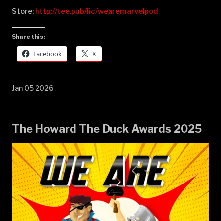
Store:
⁠⁠⁠⁠⁠⁠⁠⁠⁠⁠⁠⁠⁠⁠⁠⁠⁠⁠⁠⁠⁠⁠⁠⁠⁠⁠⁠⁠⁠⁠⁠⁠⁠⁠⁠⁠⁠⁠⁠⁠⁠⁠⁠⁠⁠⁠⁠⁠⁠⁠⁠⁠⁠⁠⁠⁠⁠⁠⁠⁠⁠⁠⁠http://tee.pub/lic/wearemarvelpod⁠
Share this:
Facebook
X
Jan 05 2026
The Howard The Duck Awards 2025