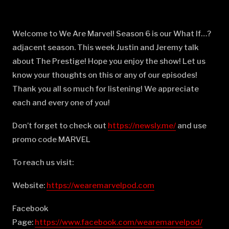
Welcome to We Are Marvel! Season 6 is our What If…?
adjacent season. This week Justin and Jeremy talk
about The Prestige! Hope you enjoy the show! Let us
know your thoughts on this or any of our episodes!
Thank you all so much for listening! We appreciate
each and every one of you!
Don’t forget to check out
⁠⁠⁠⁠⁠⁠⁠⁠⁠⁠⁠⁠⁠⁠⁠⁠⁠⁠⁠⁠⁠⁠⁠⁠⁠⁠⁠⁠⁠⁠⁠⁠⁠⁠⁠⁠⁠⁠⁠⁠⁠⁠⁠⁠⁠⁠⁠⁠⁠⁠⁠⁠⁠⁠⁠⁠⁠⁠⁠⁠https://newsly.me/⁠⁠⁠⁠⁠⁠⁠⁠⁠⁠⁠⁠⁠⁠⁠⁠⁠⁠⁠⁠⁠⁠⁠⁠⁠⁠⁠⁠⁠⁠⁠⁠⁠⁠⁠⁠⁠⁠⁠⁠⁠⁠⁠⁠⁠⁠⁠⁠⁠⁠⁠⁠⁠⁠⁠⁠⁠⁠⁠⁠
and use
promo code MARVEL
To reach us visit:
Website:
⁠⁠⁠⁠⁠⁠⁠⁠⁠⁠⁠⁠⁠⁠⁠⁠⁠⁠⁠⁠⁠⁠⁠⁠⁠⁠⁠⁠⁠⁠⁠⁠⁠⁠⁠⁠⁠⁠⁠⁠⁠⁠⁠⁠⁠⁠⁠⁠⁠⁠⁠⁠⁠⁠⁠⁠⁠⁠⁠⁠https://wearemarvelpod.com⁠⁠⁠⁠⁠⁠⁠⁠⁠⁠⁠⁠⁠⁠⁠⁠⁠⁠⁠⁠⁠⁠⁠⁠⁠⁠⁠⁠⁠⁠⁠⁠⁠⁠⁠⁠⁠⁠⁠⁠⁠⁠⁠⁠⁠⁠⁠⁠⁠⁠⁠⁠⁠⁠⁠⁠⁠⁠⁠⁠
Facebook
Page:
⁠⁠⁠⁠⁠⁠⁠⁠⁠⁠⁠⁠⁠⁠⁠⁠⁠⁠⁠⁠⁠⁠⁠⁠⁠⁠⁠⁠⁠⁠⁠⁠⁠⁠⁠⁠⁠⁠⁠⁠⁠⁠⁠⁠⁠⁠⁠⁠⁠⁠⁠⁠⁠⁠⁠⁠⁠⁠⁠⁠https://www.facebook.com/wearemarvelpod/⁠⁠⁠⁠⁠⁠⁠⁠⁠⁠⁠⁠⁠⁠⁠⁠⁠⁠⁠⁠⁠⁠⁠⁠⁠⁠⁠⁠⁠⁠⁠⁠⁠⁠⁠⁠⁠⁠⁠⁠⁠⁠⁠⁠⁠⁠⁠⁠⁠⁠⁠⁠⁠⁠⁠⁠⁠⁠⁠⁠