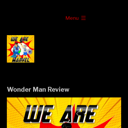
Skip
to
expanded
Menu
content
Wonder Man Review