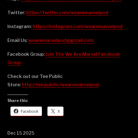
Twitter:
⁠⁠⁠⁠⁠⁠⁠⁠⁠⁠⁠⁠⁠⁠⁠⁠⁠⁠⁠⁠⁠⁠⁠⁠⁠⁠⁠⁠⁠⁠⁠⁠⁠⁠⁠⁠⁠⁠⁠⁠⁠⁠⁠⁠⁠⁠⁠⁠⁠⁠⁠⁠⁠⁠⁠⁠⁠⁠⁠⁠⁠https://twitter.com/wearemarvelpod⁠⁠⁠⁠⁠⁠⁠⁠⁠⁠⁠⁠⁠⁠⁠⁠⁠⁠⁠⁠⁠⁠⁠⁠⁠⁠⁠⁠⁠⁠⁠⁠⁠⁠⁠⁠⁠⁠⁠⁠⁠⁠⁠⁠⁠⁠⁠⁠⁠⁠⁠⁠⁠⁠⁠⁠⁠⁠⁠⁠⁠
Instagram:
⁠⁠⁠⁠⁠⁠⁠⁠⁠⁠⁠⁠⁠⁠⁠⁠⁠⁠⁠⁠⁠⁠⁠⁠⁠⁠⁠⁠⁠⁠⁠⁠⁠⁠⁠⁠⁠⁠⁠⁠⁠⁠⁠⁠⁠⁠⁠⁠⁠⁠⁠⁠⁠⁠⁠⁠⁠⁠⁠⁠⁠https://instagram.com/wearemarvelpod⁠⁠⁠⁠⁠⁠⁠⁠⁠⁠⁠⁠⁠⁠⁠⁠⁠⁠⁠⁠⁠⁠⁠⁠⁠⁠⁠⁠⁠⁠⁠⁠⁠⁠⁠⁠⁠⁠⁠⁠⁠⁠⁠⁠⁠⁠⁠⁠⁠⁠⁠⁠⁠⁠⁠⁠⁠⁠⁠⁠⁠
Email Us:
⁠⁠⁠⁠⁠⁠⁠⁠⁠⁠⁠⁠⁠⁠⁠⁠⁠⁠⁠⁠⁠⁠⁠⁠⁠⁠⁠⁠⁠⁠⁠⁠⁠⁠⁠⁠⁠⁠⁠⁠⁠⁠⁠⁠⁠⁠⁠⁠⁠⁠⁠⁠⁠⁠⁠⁠⁠⁠⁠⁠⁠wearemarvelpod@gmail.com⁠⁠⁠⁠⁠⁠⁠⁠⁠⁠⁠⁠⁠⁠⁠⁠⁠⁠⁠⁠⁠⁠⁠⁠⁠⁠⁠⁠⁠⁠⁠⁠⁠⁠⁠⁠⁠⁠⁠⁠⁠⁠⁠⁠⁠⁠⁠⁠⁠⁠⁠⁠⁠⁠⁠⁠⁠⁠⁠⁠⁠
Facebook Group:
⁠⁠⁠⁠⁠⁠⁠⁠⁠⁠⁠⁠⁠⁠⁠⁠⁠⁠⁠⁠⁠⁠⁠⁠⁠⁠⁠⁠⁠⁠⁠⁠⁠⁠⁠⁠⁠⁠⁠⁠⁠⁠⁠⁠⁠⁠⁠⁠⁠⁠⁠⁠⁠⁠⁠⁠⁠⁠⁠⁠⁠Join The We Are Marvel Facebook
Group⁠⁠⁠⁠⁠⁠⁠⁠⁠⁠⁠⁠⁠⁠⁠⁠⁠⁠⁠⁠⁠⁠⁠⁠⁠⁠⁠⁠⁠⁠⁠⁠⁠⁠⁠⁠⁠⁠⁠⁠⁠⁠⁠⁠⁠⁠⁠⁠⁠⁠⁠⁠⁠⁠⁠⁠⁠⁠⁠⁠⁠
Check out our Tee Public
Store:
⁠⁠⁠⁠⁠⁠⁠⁠⁠⁠⁠⁠⁠⁠⁠⁠⁠⁠⁠⁠⁠⁠⁠⁠⁠⁠⁠⁠⁠⁠⁠⁠⁠⁠⁠⁠⁠⁠⁠⁠⁠⁠⁠⁠⁠⁠⁠⁠⁠⁠⁠⁠⁠⁠⁠⁠⁠⁠⁠⁠⁠http://tee.pub/lic/wearemarvelpod⁠
Share this:
Facebook
X
Dec 15 2025