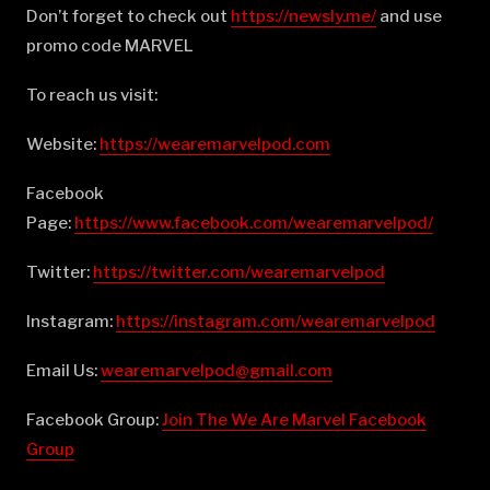
Don’t forget to check out
⁠⁠⁠⁠⁠⁠⁠⁠⁠⁠⁠⁠⁠⁠⁠⁠⁠⁠⁠⁠⁠⁠⁠⁠⁠⁠⁠⁠⁠⁠⁠⁠⁠⁠⁠⁠⁠⁠⁠⁠⁠⁠⁠⁠⁠⁠⁠⁠⁠⁠⁠⁠⁠⁠⁠⁠⁠⁠⁠⁠⁠⁠⁠⁠https://newsly.me/⁠⁠⁠⁠⁠⁠⁠⁠⁠⁠⁠⁠⁠⁠⁠⁠⁠⁠⁠⁠⁠⁠⁠⁠⁠⁠⁠⁠⁠⁠⁠⁠⁠⁠⁠⁠⁠⁠⁠⁠⁠⁠⁠⁠⁠⁠⁠⁠⁠⁠⁠⁠⁠⁠⁠⁠⁠⁠⁠⁠⁠⁠⁠⁠
and use
promo code MARVEL
To reach us visit:
Website:
⁠⁠⁠⁠⁠⁠⁠⁠⁠⁠⁠⁠⁠⁠⁠⁠⁠⁠⁠⁠⁠⁠⁠⁠⁠⁠⁠⁠⁠⁠⁠⁠⁠⁠⁠⁠⁠⁠⁠⁠⁠⁠⁠⁠⁠⁠⁠⁠⁠⁠⁠⁠⁠⁠⁠⁠⁠⁠⁠⁠⁠⁠⁠⁠https://wearemarvelpod.com⁠⁠⁠⁠⁠⁠⁠⁠⁠⁠⁠⁠⁠⁠⁠⁠⁠⁠⁠⁠⁠⁠⁠⁠⁠⁠⁠⁠⁠⁠⁠⁠⁠⁠⁠⁠⁠⁠⁠⁠⁠⁠⁠⁠⁠⁠⁠⁠⁠⁠⁠⁠⁠⁠⁠⁠⁠⁠⁠⁠⁠⁠⁠⁠
Facebook
Page:
⁠⁠⁠⁠⁠⁠⁠⁠⁠⁠⁠⁠⁠⁠⁠⁠⁠⁠⁠⁠⁠⁠⁠⁠⁠⁠⁠⁠⁠⁠⁠⁠⁠⁠⁠⁠⁠⁠⁠⁠⁠⁠⁠⁠⁠⁠⁠⁠⁠⁠⁠⁠⁠⁠⁠⁠⁠⁠⁠⁠⁠⁠⁠⁠https://www.facebook.com/wearemarvelpod/⁠⁠⁠⁠⁠⁠⁠⁠⁠⁠⁠⁠⁠⁠⁠⁠⁠⁠⁠⁠⁠⁠⁠⁠⁠⁠⁠⁠⁠⁠⁠⁠⁠⁠⁠⁠⁠⁠⁠⁠⁠⁠⁠⁠⁠⁠⁠⁠⁠⁠⁠⁠⁠⁠⁠⁠⁠⁠⁠⁠⁠⁠⁠⁠
Twitter:
⁠⁠⁠⁠⁠⁠⁠⁠⁠⁠⁠⁠⁠⁠⁠⁠⁠⁠⁠⁠⁠⁠⁠⁠⁠⁠⁠⁠⁠⁠⁠⁠⁠⁠⁠⁠⁠⁠⁠⁠⁠⁠⁠⁠⁠⁠⁠⁠⁠⁠⁠⁠⁠⁠⁠⁠⁠⁠⁠⁠⁠⁠⁠⁠https://twitter.com/wearemarvelpod⁠⁠⁠⁠⁠⁠⁠⁠⁠⁠⁠⁠⁠⁠⁠⁠⁠⁠⁠⁠⁠⁠⁠⁠⁠⁠⁠⁠⁠⁠⁠⁠⁠⁠⁠⁠⁠⁠⁠⁠⁠⁠⁠⁠⁠⁠⁠⁠⁠⁠⁠⁠⁠⁠⁠⁠⁠⁠⁠⁠⁠⁠⁠⁠
Instagram:
⁠⁠⁠⁠⁠⁠⁠⁠⁠⁠⁠⁠⁠⁠⁠⁠⁠⁠⁠⁠⁠⁠⁠⁠⁠⁠⁠⁠⁠⁠⁠⁠⁠⁠⁠⁠⁠⁠⁠⁠⁠⁠⁠⁠⁠⁠⁠⁠⁠⁠⁠⁠⁠⁠⁠⁠⁠⁠⁠⁠⁠⁠⁠⁠https://instagram.com/wearemarvelpod⁠⁠⁠⁠⁠⁠⁠⁠⁠⁠⁠⁠⁠⁠⁠⁠⁠⁠⁠⁠⁠⁠⁠⁠⁠⁠⁠⁠⁠⁠⁠⁠⁠⁠⁠⁠⁠⁠⁠⁠⁠⁠⁠⁠⁠⁠⁠⁠⁠⁠⁠⁠⁠⁠⁠⁠⁠⁠⁠⁠⁠⁠⁠⁠
Email Us:
⁠⁠⁠⁠⁠⁠⁠⁠⁠⁠⁠⁠⁠⁠⁠⁠⁠⁠⁠⁠⁠⁠⁠⁠⁠⁠⁠⁠⁠⁠⁠⁠⁠⁠⁠⁠⁠⁠⁠⁠⁠⁠⁠⁠⁠⁠⁠⁠⁠⁠⁠⁠⁠⁠⁠⁠⁠⁠⁠⁠⁠⁠⁠⁠wearemarvelpod@gmail.com⁠⁠⁠⁠⁠⁠⁠⁠⁠⁠⁠⁠⁠⁠⁠⁠⁠⁠⁠⁠⁠⁠⁠⁠⁠⁠⁠⁠⁠⁠⁠⁠⁠⁠⁠⁠⁠⁠⁠⁠⁠⁠⁠⁠⁠⁠⁠⁠⁠⁠⁠⁠⁠⁠⁠⁠⁠⁠⁠⁠⁠⁠⁠⁠
Facebook Group:
⁠⁠⁠⁠⁠⁠⁠⁠⁠⁠⁠⁠⁠⁠⁠⁠⁠⁠⁠⁠⁠⁠⁠⁠⁠⁠⁠⁠⁠⁠⁠⁠⁠⁠⁠⁠⁠⁠⁠⁠⁠⁠⁠⁠⁠⁠⁠⁠⁠⁠⁠⁠⁠⁠⁠⁠⁠⁠⁠⁠⁠⁠⁠⁠Join The We Are Marvel Facebook
Group⁠⁠⁠⁠⁠⁠⁠⁠⁠⁠⁠⁠⁠⁠⁠⁠⁠⁠⁠⁠⁠⁠⁠⁠⁠⁠⁠⁠⁠⁠⁠⁠⁠⁠⁠⁠⁠⁠⁠⁠⁠⁠⁠⁠⁠⁠⁠⁠⁠⁠⁠⁠⁠⁠⁠⁠⁠⁠⁠⁠⁠⁠⁠⁠