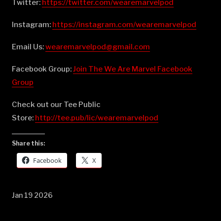
Twitter:
⁠⁠⁠⁠⁠⁠⁠⁠⁠⁠⁠⁠⁠⁠⁠⁠⁠⁠⁠⁠⁠⁠⁠⁠⁠⁠⁠⁠⁠⁠⁠⁠⁠⁠⁠⁠⁠⁠⁠⁠⁠⁠⁠⁠⁠⁠⁠⁠⁠⁠⁠⁠⁠⁠⁠⁠⁠⁠⁠⁠⁠https://twitter.com/wearemarvelpod⁠⁠⁠⁠⁠⁠⁠⁠⁠⁠⁠⁠⁠⁠⁠⁠⁠⁠⁠⁠⁠⁠⁠⁠⁠⁠⁠⁠⁠⁠⁠⁠⁠⁠⁠⁠⁠⁠⁠⁠⁠⁠⁠⁠⁠⁠⁠⁠⁠⁠⁠⁠⁠⁠⁠⁠⁠⁠⁠⁠⁠
Instagram:
⁠⁠⁠⁠⁠⁠⁠⁠⁠⁠⁠⁠⁠⁠⁠⁠⁠⁠⁠⁠⁠⁠⁠⁠⁠⁠⁠⁠⁠⁠⁠⁠⁠⁠⁠⁠⁠⁠⁠⁠⁠⁠⁠⁠⁠⁠⁠⁠⁠⁠⁠⁠⁠⁠⁠⁠⁠⁠⁠⁠⁠https://instagram.com/wearemarvelpod⁠⁠⁠⁠⁠⁠⁠⁠⁠⁠⁠⁠⁠⁠⁠⁠⁠⁠⁠⁠⁠⁠⁠⁠⁠⁠⁠⁠⁠⁠⁠⁠⁠⁠⁠⁠⁠⁠⁠⁠⁠⁠⁠⁠⁠⁠⁠⁠⁠⁠⁠⁠⁠⁠⁠⁠⁠⁠⁠⁠⁠
Email Us:
⁠⁠⁠⁠⁠⁠⁠⁠⁠⁠⁠⁠⁠⁠⁠⁠⁠⁠⁠⁠⁠⁠⁠⁠⁠⁠⁠⁠⁠⁠⁠⁠⁠⁠⁠⁠⁠⁠⁠⁠⁠⁠⁠⁠⁠⁠⁠⁠⁠⁠⁠⁠⁠⁠⁠⁠⁠⁠⁠⁠⁠wearemarvelpod@gmail.com⁠⁠⁠⁠⁠⁠⁠⁠⁠⁠⁠⁠⁠⁠⁠⁠⁠⁠⁠⁠⁠⁠⁠⁠⁠⁠⁠⁠⁠⁠⁠⁠⁠⁠⁠⁠⁠⁠⁠⁠⁠⁠⁠⁠⁠⁠⁠⁠⁠⁠⁠⁠⁠⁠⁠⁠⁠⁠⁠⁠⁠
Facebook Group:
⁠⁠⁠⁠⁠⁠⁠⁠⁠⁠⁠⁠⁠⁠⁠⁠⁠⁠⁠⁠⁠⁠⁠⁠⁠⁠⁠⁠⁠⁠⁠⁠⁠⁠⁠⁠⁠⁠⁠⁠⁠⁠⁠⁠⁠⁠⁠⁠⁠⁠⁠⁠⁠⁠⁠⁠⁠⁠⁠⁠⁠Join The We Are Marvel Facebook
Group⁠⁠⁠⁠⁠⁠⁠⁠⁠⁠⁠⁠⁠⁠⁠⁠⁠⁠⁠⁠⁠⁠⁠⁠⁠⁠⁠⁠⁠⁠⁠⁠⁠⁠⁠⁠⁠⁠⁠⁠⁠⁠⁠⁠⁠⁠⁠⁠⁠⁠⁠⁠⁠⁠⁠⁠⁠⁠⁠⁠⁠
Check out our Tee Public
Store:
⁠⁠⁠⁠⁠⁠⁠⁠⁠⁠⁠⁠⁠⁠⁠⁠⁠⁠⁠⁠⁠⁠⁠⁠⁠⁠⁠⁠⁠⁠⁠⁠⁠⁠⁠⁠⁠⁠⁠⁠⁠⁠⁠⁠⁠⁠⁠⁠⁠⁠⁠⁠⁠⁠⁠⁠⁠⁠⁠⁠⁠http://tee.pub/lic/wearemarvelpod⁠
Share this:
Facebook
X
Jan 19 2026