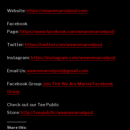
Website:
⁠⁠⁠⁠⁠⁠⁠⁠⁠⁠⁠⁠⁠⁠⁠⁠⁠⁠⁠⁠⁠⁠⁠⁠⁠⁠⁠⁠⁠⁠⁠⁠⁠⁠⁠⁠⁠⁠⁠⁠⁠⁠⁠⁠⁠⁠⁠⁠⁠⁠⁠⁠⁠⁠⁠⁠⁠⁠⁠⁠⁠⁠⁠⁠https://wearemarvelpod.com⁠⁠⁠⁠⁠⁠⁠⁠⁠⁠⁠⁠⁠⁠⁠⁠⁠⁠⁠⁠⁠⁠⁠⁠⁠⁠⁠⁠⁠⁠⁠⁠⁠⁠⁠⁠⁠⁠⁠⁠⁠⁠⁠⁠⁠⁠⁠⁠⁠⁠⁠⁠⁠⁠⁠⁠⁠⁠⁠⁠⁠⁠⁠⁠
Facebook
Page:
⁠⁠⁠⁠⁠⁠⁠⁠⁠⁠⁠⁠⁠⁠⁠⁠⁠⁠⁠⁠⁠⁠⁠⁠⁠⁠⁠⁠⁠⁠⁠⁠⁠⁠⁠⁠⁠⁠⁠⁠⁠⁠⁠⁠⁠⁠⁠⁠⁠⁠⁠⁠⁠⁠⁠⁠⁠⁠⁠⁠⁠⁠⁠⁠https://www.facebook.com/wearemarvelpod/⁠⁠⁠⁠⁠⁠⁠⁠⁠⁠⁠⁠⁠⁠⁠⁠⁠⁠⁠⁠⁠⁠⁠⁠⁠⁠⁠⁠⁠⁠⁠⁠⁠⁠⁠⁠⁠⁠⁠⁠⁠⁠⁠⁠⁠⁠⁠⁠⁠⁠⁠⁠⁠⁠⁠⁠⁠⁠⁠⁠⁠⁠⁠⁠
Twitter:
⁠⁠⁠⁠⁠⁠⁠⁠⁠⁠⁠⁠⁠⁠⁠⁠⁠⁠⁠⁠⁠⁠⁠⁠⁠⁠⁠⁠⁠⁠⁠⁠⁠⁠⁠⁠⁠⁠⁠⁠⁠⁠⁠⁠⁠⁠⁠⁠⁠⁠⁠⁠⁠⁠⁠⁠⁠⁠⁠⁠⁠⁠⁠⁠https://twitter.com/wearemarvelpod⁠⁠⁠⁠⁠⁠⁠⁠⁠⁠⁠⁠⁠⁠⁠⁠⁠⁠⁠⁠⁠⁠⁠⁠⁠⁠⁠⁠⁠⁠⁠⁠⁠⁠⁠⁠⁠⁠⁠⁠⁠⁠⁠⁠⁠⁠⁠⁠⁠⁠⁠⁠⁠⁠⁠⁠⁠⁠⁠⁠⁠⁠⁠⁠
Instagram:
⁠⁠⁠⁠⁠⁠⁠⁠⁠⁠⁠⁠⁠⁠⁠⁠⁠⁠⁠⁠⁠⁠⁠⁠⁠⁠⁠⁠⁠⁠⁠⁠⁠⁠⁠⁠⁠⁠⁠⁠⁠⁠⁠⁠⁠⁠⁠⁠⁠⁠⁠⁠⁠⁠⁠⁠⁠⁠⁠⁠⁠⁠⁠⁠https://instagram.com/wearemarvelpod⁠⁠⁠⁠⁠⁠⁠⁠⁠⁠⁠⁠⁠⁠⁠⁠⁠⁠⁠⁠⁠⁠⁠⁠⁠⁠⁠⁠⁠⁠⁠⁠⁠⁠⁠⁠⁠⁠⁠⁠⁠⁠⁠⁠⁠⁠⁠⁠⁠⁠⁠⁠⁠⁠⁠⁠⁠⁠⁠⁠⁠⁠⁠⁠
Email Us:
⁠⁠⁠⁠⁠⁠⁠⁠⁠⁠⁠⁠⁠⁠⁠⁠⁠⁠⁠⁠⁠⁠⁠⁠⁠⁠⁠⁠⁠⁠⁠⁠⁠⁠⁠⁠⁠⁠⁠⁠⁠⁠⁠⁠⁠⁠⁠⁠⁠⁠⁠⁠⁠⁠⁠⁠⁠⁠⁠⁠⁠⁠⁠⁠wearemarvelpod@gmail.com⁠⁠⁠⁠⁠⁠⁠⁠⁠⁠⁠⁠⁠⁠⁠⁠⁠⁠⁠⁠⁠⁠⁠⁠⁠⁠⁠⁠⁠⁠⁠⁠⁠⁠⁠⁠⁠⁠⁠⁠⁠⁠⁠⁠⁠⁠⁠⁠⁠⁠⁠⁠⁠⁠⁠⁠⁠⁠⁠⁠⁠⁠⁠⁠
Facebook Group:
⁠⁠⁠⁠⁠⁠⁠⁠⁠⁠⁠⁠⁠⁠⁠⁠⁠⁠⁠⁠⁠⁠⁠⁠⁠⁠⁠⁠⁠⁠⁠⁠⁠⁠⁠⁠⁠⁠⁠⁠⁠⁠⁠⁠⁠⁠⁠⁠⁠⁠⁠⁠⁠⁠⁠⁠⁠⁠⁠⁠⁠⁠⁠⁠Join The We Are Marvel Facebook
Group⁠⁠⁠⁠⁠⁠⁠⁠⁠⁠⁠⁠⁠⁠⁠⁠⁠⁠⁠⁠⁠⁠⁠⁠⁠⁠⁠⁠⁠⁠⁠⁠⁠⁠⁠⁠⁠⁠⁠⁠⁠⁠⁠⁠⁠⁠⁠⁠⁠⁠⁠⁠⁠⁠⁠⁠⁠⁠⁠⁠⁠⁠⁠⁠
Check out our Tee Public
Store:
⁠⁠⁠⁠⁠⁠⁠⁠⁠⁠⁠⁠⁠⁠⁠⁠⁠⁠⁠⁠⁠⁠⁠⁠⁠⁠⁠⁠⁠⁠⁠⁠⁠⁠⁠⁠⁠⁠⁠⁠⁠⁠⁠⁠⁠⁠⁠⁠⁠⁠⁠⁠⁠⁠⁠⁠⁠⁠⁠⁠⁠⁠⁠⁠http://tee.pub/lic/wearemarvelpod⁠
Share this: