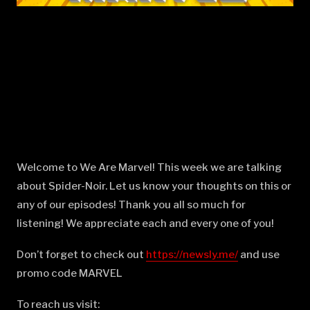
Welcome to We Are Marvel! This week we are talking
about Spider-Noir. Let us know your thoughts on this or
any of our episodes! Thank you all so much for
listening! We appreciate each and every one of you!
Don’t forget to check out
⁠⁠⁠⁠⁠⁠⁠⁠⁠⁠⁠⁠⁠⁠⁠⁠⁠⁠⁠⁠⁠⁠⁠⁠⁠⁠⁠⁠⁠⁠⁠⁠⁠⁠⁠⁠⁠⁠⁠⁠⁠⁠⁠⁠⁠⁠⁠⁠⁠⁠⁠⁠⁠⁠⁠⁠⁠⁠⁠⁠⁠⁠⁠⁠https://newsly.me/⁠⁠⁠⁠⁠⁠⁠⁠⁠⁠⁠⁠⁠⁠⁠⁠⁠⁠⁠⁠⁠⁠⁠⁠⁠⁠⁠⁠⁠⁠⁠⁠⁠⁠⁠⁠⁠⁠⁠⁠⁠⁠⁠⁠⁠⁠⁠⁠⁠⁠⁠⁠⁠⁠⁠⁠⁠⁠⁠⁠⁠⁠⁠⁠
and use
promo code MARVEL
To reach us visit: