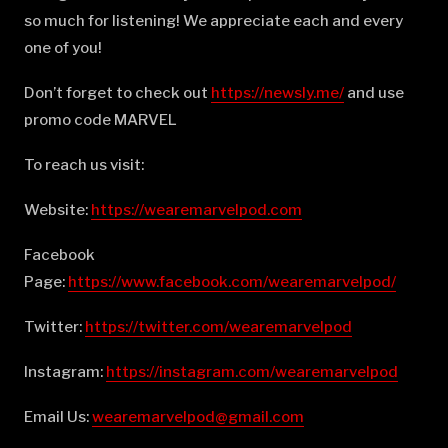
so much for listening! We appreciate each and every
one of you!
Don’t forget to check out
⁠⁠⁠⁠⁠⁠⁠⁠⁠⁠⁠⁠⁠⁠⁠⁠⁠⁠⁠⁠⁠⁠⁠⁠⁠⁠⁠⁠⁠⁠⁠⁠⁠⁠⁠⁠⁠⁠⁠⁠⁠⁠⁠⁠⁠⁠⁠⁠⁠⁠https://newsly.me/⁠⁠⁠⁠⁠⁠⁠⁠⁠⁠⁠⁠⁠⁠⁠⁠⁠⁠⁠⁠⁠⁠⁠⁠⁠⁠⁠⁠⁠⁠⁠⁠⁠⁠⁠⁠⁠⁠⁠⁠⁠⁠⁠⁠⁠⁠⁠⁠⁠⁠
and use
promo code MARVEL
To reach us visit:
Website:
⁠⁠⁠⁠⁠⁠⁠⁠⁠⁠⁠⁠⁠⁠⁠⁠⁠⁠⁠⁠⁠⁠⁠⁠⁠⁠⁠⁠⁠⁠⁠⁠⁠⁠⁠⁠⁠⁠⁠⁠⁠⁠⁠⁠⁠⁠⁠⁠⁠⁠https://wearemarvelpod.com⁠⁠⁠⁠⁠⁠⁠⁠⁠⁠⁠⁠⁠⁠⁠⁠⁠⁠⁠⁠⁠⁠⁠⁠⁠⁠⁠⁠⁠⁠⁠⁠⁠⁠⁠⁠⁠⁠⁠⁠⁠⁠⁠⁠⁠⁠⁠⁠⁠⁠
Facebook
Page:
⁠⁠⁠⁠⁠⁠⁠⁠⁠⁠⁠⁠⁠⁠⁠⁠⁠⁠⁠⁠⁠⁠⁠⁠⁠⁠⁠⁠⁠⁠⁠⁠⁠⁠⁠⁠⁠⁠⁠⁠⁠⁠⁠⁠⁠⁠⁠⁠⁠⁠https://www.facebook.com/wearemarvelpod/⁠⁠⁠⁠⁠⁠⁠⁠⁠⁠⁠⁠⁠⁠⁠⁠⁠⁠⁠⁠⁠⁠⁠⁠⁠⁠⁠⁠⁠⁠⁠⁠⁠⁠⁠⁠⁠⁠⁠⁠⁠⁠⁠⁠⁠⁠⁠⁠⁠⁠
Twitter:
⁠⁠⁠⁠⁠⁠⁠⁠⁠⁠⁠⁠⁠⁠⁠⁠⁠⁠⁠⁠⁠⁠⁠⁠⁠⁠⁠⁠⁠⁠⁠⁠⁠⁠⁠⁠⁠⁠⁠⁠⁠⁠⁠⁠⁠⁠⁠⁠⁠⁠https://twitter.com/wearemarvelpod⁠⁠⁠⁠⁠⁠⁠⁠⁠⁠⁠⁠⁠⁠⁠⁠⁠⁠⁠⁠⁠⁠⁠⁠⁠⁠⁠⁠⁠⁠⁠⁠⁠⁠⁠⁠⁠⁠⁠⁠⁠⁠⁠⁠⁠⁠⁠⁠⁠⁠
Instagram:
⁠⁠⁠⁠⁠⁠⁠⁠⁠⁠⁠⁠⁠⁠⁠⁠⁠⁠⁠⁠⁠⁠⁠⁠⁠⁠⁠⁠⁠⁠⁠⁠⁠⁠⁠⁠⁠⁠⁠⁠⁠⁠⁠⁠⁠⁠⁠⁠⁠⁠https://instagram.com/wearemarvelpod⁠⁠⁠⁠⁠⁠⁠⁠⁠⁠⁠⁠⁠⁠⁠⁠⁠⁠⁠⁠⁠⁠⁠⁠⁠⁠⁠⁠⁠⁠⁠⁠⁠⁠⁠⁠⁠⁠⁠⁠⁠⁠⁠⁠⁠⁠⁠⁠⁠⁠
Email Us:
⁠⁠⁠⁠⁠⁠⁠⁠⁠⁠⁠⁠⁠⁠⁠⁠⁠⁠⁠⁠⁠⁠⁠⁠⁠⁠⁠⁠⁠⁠⁠⁠⁠⁠⁠⁠⁠⁠⁠⁠⁠⁠⁠⁠⁠⁠⁠⁠⁠⁠wearemarvelpod@gmail.com⁠⁠⁠⁠⁠⁠⁠⁠⁠⁠⁠⁠⁠⁠⁠⁠⁠⁠⁠⁠⁠⁠⁠⁠⁠⁠⁠⁠⁠⁠⁠⁠⁠⁠⁠⁠⁠⁠⁠⁠⁠⁠⁠⁠⁠⁠⁠⁠⁠⁠