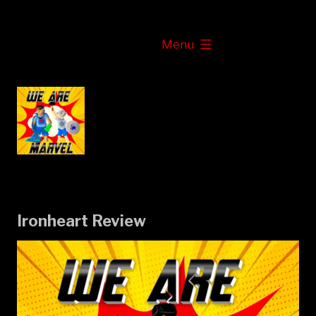
Skip
to
expanded
Menu
content
Ironheart Review