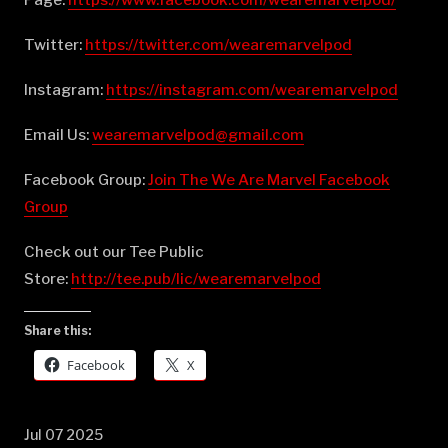
Twitter:
⁠⁠⁠⁠⁠⁠⁠⁠⁠⁠⁠⁠⁠⁠⁠⁠⁠⁠⁠⁠⁠⁠⁠⁠⁠⁠⁠⁠⁠⁠⁠⁠⁠⁠⁠⁠⁠⁠⁠⁠⁠⁠⁠⁠⁠⁠⁠⁠⁠https://twitter.com/wearemarvelpod⁠⁠⁠⁠⁠⁠⁠⁠⁠⁠⁠⁠⁠⁠⁠⁠⁠⁠⁠⁠⁠⁠⁠⁠⁠⁠⁠⁠⁠⁠⁠⁠⁠⁠⁠⁠⁠⁠⁠⁠⁠⁠⁠⁠⁠⁠⁠⁠⁠
Instagram:
⁠⁠⁠⁠⁠⁠⁠⁠⁠⁠⁠⁠⁠⁠⁠⁠⁠⁠⁠⁠⁠⁠⁠⁠⁠⁠⁠⁠⁠⁠⁠⁠⁠⁠⁠⁠⁠⁠⁠⁠⁠⁠⁠⁠⁠⁠⁠⁠⁠https://instagram.com/wearemarvelpod⁠⁠⁠⁠⁠⁠⁠⁠⁠⁠⁠⁠⁠⁠⁠⁠⁠⁠⁠⁠⁠⁠⁠⁠⁠⁠⁠⁠⁠⁠⁠⁠⁠⁠⁠⁠⁠⁠⁠⁠⁠⁠⁠⁠⁠⁠⁠⁠⁠
Email Us:
⁠⁠⁠⁠⁠⁠⁠⁠⁠⁠⁠⁠⁠⁠⁠⁠⁠⁠⁠⁠⁠⁠⁠⁠⁠⁠⁠⁠⁠⁠⁠⁠⁠⁠⁠⁠⁠⁠⁠⁠⁠⁠⁠⁠⁠⁠⁠⁠⁠wearemarvelpod@gmail.com⁠⁠⁠⁠⁠⁠⁠⁠⁠⁠⁠⁠⁠⁠⁠⁠⁠⁠⁠⁠⁠⁠⁠⁠⁠⁠⁠⁠⁠⁠⁠⁠⁠⁠⁠⁠⁠⁠⁠⁠⁠⁠⁠⁠⁠⁠⁠⁠⁠
Facebook Group:
⁠⁠⁠⁠⁠⁠⁠⁠⁠⁠⁠⁠⁠⁠⁠⁠⁠⁠⁠⁠⁠⁠⁠⁠⁠⁠⁠⁠⁠⁠⁠⁠⁠⁠⁠⁠⁠⁠⁠⁠⁠⁠⁠⁠⁠⁠⁠⁠⁠Join The We Are Marvel Facebook
Group⁠⁠⁠⁠⁠⁠⁠⁠⁠⁠⁠⁠⁠⁠⁠⁠⁠⁠⁠⁠⁠⁠⁠⁠⁠⁠⁠⁠⁠⁠⁠⁠⁠⁠⁠⁠⁠⁠⁠⁠⁠⁠⁠⁠⁠⁠⁠⁠⁠
Check out our Tee Public
Store:
⁠⁠⁠⁠⁠⁠⁠⁠⁠⁠⁠⁠⁠⁠⁠⁠⁠⁠⁠⁠⁠⁠⁠⁠⁠⁠⁠⁠⁠⁠⁠⁠⁠⁠⁠⁠⁠⁠⁠⁠⁠⁠⁠⁠⁠⁠⁠⁠⁠http://tee.pub/lic/wearemarvelpod⁠
Share this:
Facebook
X
Jul 07 2025