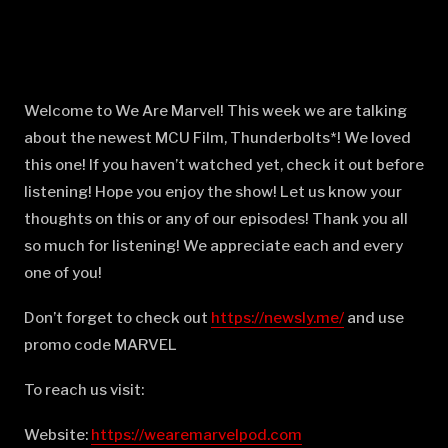
Welcome to We Are Marvel! This week we are talking
about the newest MCU Film, Thunderbolts*! We loved
this one! If you haven’t watched yet, check it out before
listening! Hope you enjoy the show! Let us know your
thoughts on this or any of our episodes! Thank you all
so much for listening! We appreciate each and every
one of you!
Don’t forget to check out
⁠⁠⁠⁠⁠⁠⁠⁠⁠⁠⁠⁠⁠⁠⁠⁠⁠⁠⁠⁠⁠⁠⁠⁠⁠⁠⁠⁠⁠⁠⁠⁠⁠⁠⁠⁠⁠⁠⁠⁠⁠⁠⁠⁠⁠⁠⁠⁠https://newsly.me/⁠⁠⁠⁠⁠⁠⁠⁠⁠⁠⁠⁠⁠⁠⁠⁠⁠⁠⁠⁠⁠⁠⁠⁠⁠⁠⁠⁠⁠⁠⁠⁠⁠⁠⁠⁠⁠⁠⁠⁠⁠⁠⁠⁠⁠⁠⁠⁠
and use
promo code MARVEL
To reach us visit:
Website:
⁠⁠⁠⁠⁠⁠⁠⁠⁠⁠⁠⁠⁠⁠⁠⁠⁠⁠⁠⁠⁠⁠⁠⁠⁠⁠⁠⁠⁠⁠⁠⁠⁠⁠⁠⁠⁠⁠⁠⁠⁠⁠⁠⁠⁠⁠⁠⁠https://wearemarvelpod.com⁠⁠⁠⁠⁠⁠⁠⁠⁠⁠⁠⁠⁠⁠⁠⁠⁠⁠⁠⁠⁠⁠⁠⁠⁠⁠⁠⁠⁠⁠⁠⁠⁠⁠⁠⁠⁠⁠⁠⁠⁠⁠⁠⁠⁠⁠⁠⁠