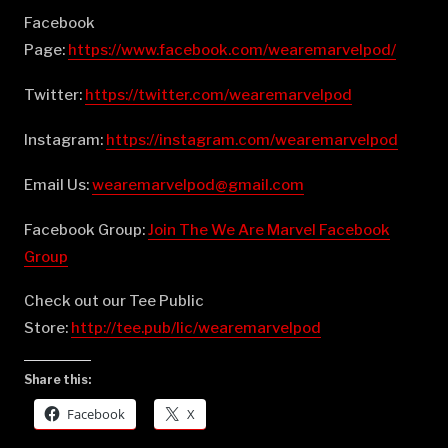
Facebook
Page:
⁠⁠⁠⁠⁠⁠⁠⁠⁠⁠⁠⁠⁠⁠⁠⁠⁠⁠⁠⁠⁠⁠⁠⁠⁠⁠⁠⁠⁠⁠⁠⁠⁠⁠⁠⁠⁠⁠⁠⁠⁠⁠⁠⁠⁠⁠⁠⁠https://www.facebook.com/wearemarvelpod/⁠⁠⁠⁠⁠⁠⁠⁠⁠⁠⁠⁠⁠⁠⁠⁠⁠⁠⁠⁠⁠⁠⁠⁠⁠⁠⁠⁠⁠⁠⁠⁠⁠⁠⁠⁠⁠⁠⁠⁠⁠⁠⁠⁠⁠⁠⁠⁠
Twitter:
⁠⁠⁠⁠⁠⁠⁠⁠⁠⁠⁠⁠⁠⁠⁠⁠⁠⁠⁠⁠⁠⁠⁠⁠⁠⁠⁠⁠⁠⁠⁠⁠⁠⁠⁠⁠⁠⁠⁠⁠⁠⁠⁠⁠⁠⁠⁠⁠https://twitter.com/wearemarvelpod⁠⁠⁠⁠⁠⁠⁠⁠⁠⁠⁠⁠⁠⁠⁠⁠⁠⁠⁠⁠⁠⁠⁠⁠⁠⁠⁠⁠⁠⁠⁠⁠⁠⁠⁠⁠⁠⁠⁠⁠⁠⁠⁠⁠⁠⁠⁠⁠
Instagram:
⁠⁠⁠⁠⁠⁠⁠⁠⁠⁠⁠⁠⁠⁠⁠⁠⁠⁠⁠⁠⁠⁠⁠⁠⁠⁠⁠⁠⁠⁠⁠⁠⁠⁠⁠⁠⁠⁠⁠⁠⁠⁠⁠⁠⁠⁠⁠⁠https://instagram.com/wearemarvelpod⁠⁠⁠⁠⁠⁠⁠⁠⁠⁠⁠⁠⁠⁠⁠⁠⁠⁠⁠⁠⁠⁠⁠⁠⁠⁠⁠⁠⁠⁠⁠⁠⁠⁠⁠⁠⁠⁠⁠⁠⁠⁠⁠⁠⁠⁠⁠⁠
Email Us:
⁠⁠⁠⁠⁠⁠⁠⁠⁠⁠⁠⁠⁠⁠⁠⁠⁠⁠⁠⁠⁠⁠⁠⁠⁠⁠⁠⁠⁠⁠⁠⁠⁠⁠⁠⁠⁠⁠⁠⁠⁠⁠⁠⁠⁠⁠⁠⁠wearemarvelpod@gmail.com⁠⁠⁠⁠⁠⁠⁠⁠⁠⁠⁠⁠⁠⁠⁠⁠⁠⁠⁠⁠⁠⁠⁠⁠⁠⁠⁠⁠⁠⁠⁠⁠⁠⁠⁠⁠⁠⁠⁠⁠⁠⁠⁠⁠⁠⁠⁠⁠
Facebook Group:
⁠⁠⁠⁠⁠⁠⁠⁠⁠⁠⁠⁠⁠⁠⁠⁠⁠⁠⁠⁠⁠⁠⁠⁠⁠⁠⁠⁠⁠⁠⁠⁠⁠⁠⁠⁠⁠⁠⁠⁠⁠⁠⁠⁠⁠⁠⁠⁠Join The We Are Marvel Facebook
Group⁠⁠⁠⁠⁠⁠⁠⁠⁠⁠⁠⁠⁠⁠⁠⁠⁠⁠⁠⁠⁠⁠⁠⁠⁠⁠⁠⁠⁠⁠⁠⁠⁠⁠⁠⁠⁠⁠⁠⁠⁠⁠⁠⁠⁠⁠⁠⁠
Check out our Tee Public
Store:
⁠⁠⁠⁠⁠⁠⁠⁠⁠⁠⁠⁠⁠⁠⁠⁠⁠⁠⁠⁠⁠⁠⁠⁠⁠⁠⁠⁠⁠⁠⁠⁠⁠⁠⁠⁠⁠⁠⁠⁠⁠⁠⁠⁠⁠⁠⁠⁠http://tee.pub/lic/wearemarvelpod⁠
Share this:
Facebook
X