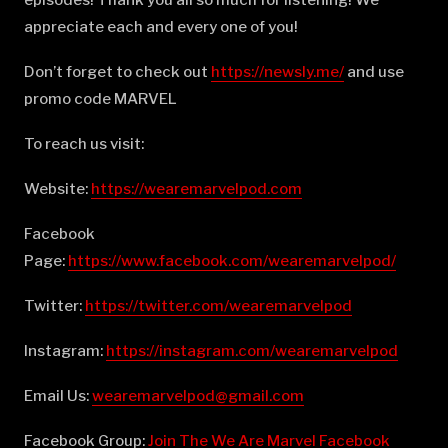
episodes! Thank you all so much for listening! We
appreciate each and every one of you!
Don’t forget to check out
⁠⁠⁠⁠⁠⁠⁠⁠⁠⁠⁠⁠⁠⁠⁠⁠⁠⁠⁠⁠⁠⁠⁠⁠⁠⁠⁠⁠⁠⁠⁠⁠⁠⁠⁠⁠⁠⁠⁠⁠⁠⁠⁠⁠⁠⁠⁠⁠⁠⁠⁠⁠https://newsly.me/⁠⁠⁠⁠⁠⁠⁠⁠⁠⁠⁠⁠⁠⁠⁠⁠⁠⁠⁠⁠⁠⁠⁠⁠⁠⁠⁠⁠⁠⁠⁠⁠⁠⁠⁠⁠⁠⁠⁠⁠⁠⁠⁠⁠⁠⁠⁠⁠⁠⁠⁠⁠
and use
promo code MARVEL
To reach us visit:
Website:
⁠⁠⁠⁠⁠⁠⁠⁠⁠⁠⁠⁠⁠⁠⁠⁠⁠⁠⁠⁠⁠⁠⁠⁠⁠⁠⁠⁠⁠⁠⁠⁠⁠⁠⁠⁠⁠⁠⁠⁠⁠⁠⁠⁠⁠⁠⁠⁠⁠⁠⁠⁠https://wearemarvelpod.com⁠⁠⁠⁠⁠⁠⁠⁠⁠⁠⁠⁠⁠⁠⁠⁠⁠⁠⁠⁠⁠⁠⁠⁠⁠⁠⁠⁠⁠⁠⁠⁠⁠⁠⁠⁠⁠⁠⁠⁠⁠⁠⁠⁠⁠⁠⁠⁠⁠⁠⁠⁠
Facebook
Page:
⁠⁠⁠⁠⁠⁠⁠⁠⁠⁠⁠⁠⁠⁠⁠⁠⁠⁠⁠⁠⁠⁠⁠⁠⁠⁠⁠⁠⁠⁠⁠⁠⁠⁠⁠⁠⁠⁠⁠⁠⁠⁠⁠⁠⁠⁠⁠⁠⁠⁠⁠⁠https://www.facebook.com/wearemarvelpod/⁠⁠⁠⁠⁠⁠⁠⁠⁠⁠⁠⁠⁠⁠⁠⁠⁠⁠⁠⁠⁠⁠⁠⁠⁠⁠⁠⁠⁠⁠⁠⁠⁠⁠⁠⁠⁠⁠⁠⁠⁠⁠⁠⁠⁠⁠⁠⁠⁠⁠⁠⁠
Twitter:
⁠⁠⁠⁠⁠⁠⁠⁠⁠⁠⁠⁠⁠⁠⁠⁠⁠⁠⁠⁠⁠⁠⁠⁠⁠⁠⁠⁠⁠⁠⁠⁠⁠⁠⁠⁠⁠⁠⁠⁠⁠⁠⁠⁠⁠⁠⁠⁠⁠⁠⁠⁠https://twitter.com/wearemarvelpod⁠⁠⁠⁠⁠⁠⁠⁠⁠⁠⁠⁠⁠⁠⁠⁠⁠⁠⁠⁠⁠⁠⁠⁠⁠⁠⁠⁠⁠⁠⁠⁠⁠⁠⁠⁠⁠⁠⁠⁠⁠⁠⁠⁠⁠⁠⁠⁠⁠⁠⁠⁠
Instagram:
⁠⁠⁠⁠⁠⁠⁠⁠⁠⁠⁠⁠⁠⁠⁠⁠⁠⁠⁠⁠⁠⁠⁠⁠⁠⁠⁠⁠⁠⁠⁠⁠⁠⁠⁠⁠⁠⁠⁠⁠⁠⁠⁠⁠⁠⁠⁠⁠⁠⁠⁠⁠https://instagram.com/wearemarvelpod⁠⁠⁠⁠⁠⁠⁠⁠⁠⁠⁠⁠⁠⁠⁠⁠⁠⁠⁠⁠⁠⁠⁠⁠⁠⁠⁠⁠⁠⁠⁠⁠⁠⁠⁠⁠⁠⁠⁠⁠⁠⁠⁠⁠⁠⁠⁠⁠⁠⁠⁠⁠
Email Us:
⁠⁠⁠⁠⁠⁠⁠⁠⁠⁠⁠⁠⁠⁠⁠⁠⁠⁠⁠⁠⁠⁠⁠⁠⁠⁠⁠⁠⁠⁠⁠⁠⁠⁠⁠⁠⁠⁠⁠⁠⁠⁠⁠⁠⁠⁠⁠⁠⁠⁠⁠⁠wearemarvelpod@gmail.com⁠⁠⁠⁠⁠⁠⁠⁠⁠⁠⁠⁠⁠⁠⁠⁠⁠⁠⁠⁠⁠⁠⁠⁠⁠⁠⁠⁠⁠⁠⁠⁠⁠⁠⁠⁠⁠⁠⁠⁠⁠⁠⁠⁠⁠⁠⁠⁠⁠⁠⁠⁠
Facebook Group:
⁠⁠⁠⁠⁠⁠⁠⁠⁠⁠⁠⁠⁠⁠⁠⁠⁠⁠⁠⁠⁠⁠⁠⁠⁠⁠⁠⁠⁠⁠⁠⁠⁠⁠⁠⁠⁠⁠⁠⁠⁠⁠⁠⁠⁠⁠⁠⁠⁠⁠⁠⁠Join The We Are Marvel Facebook