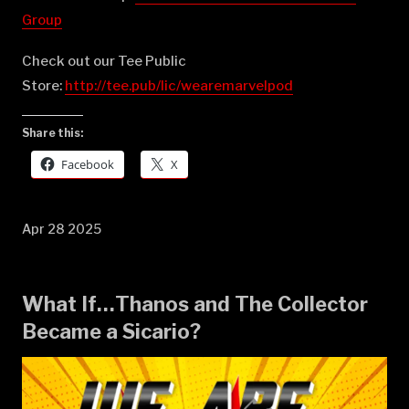
Group⁠⁠⁠⁠⁠⁠⁠⁠⁠⁠⁠⁠⁠⁠⁠⁠⁠⁠⁠⁠⁠⁠⁠⁠⁠⁠⁠⁠⁠⁠⁠⁠⁠⁠⁠⁠⁠⁠⁠⁠⁠⁠⁠⁠⁠⁠⁠
Check out our Tee Public
Store:
⁠⁠⁠⁠⁠⁠⁠⁠⁠⁠⁠⁠⁠⁠⁠⁠⁠⁠⁠⁠⁠⁠⁠⁠⁠⁠⁠⁠⁠⁠⁠⁠⁠⁠⁠⁠⁠⁠⁠⁠⁠⁠⁠⁠⁠⁠⁠http://tee.pub/lic/wearemarvelpod⁠
Share this:
Facebook
X
Apr 28 2025
What If…Thanos and The Collector
Became a Sicario?