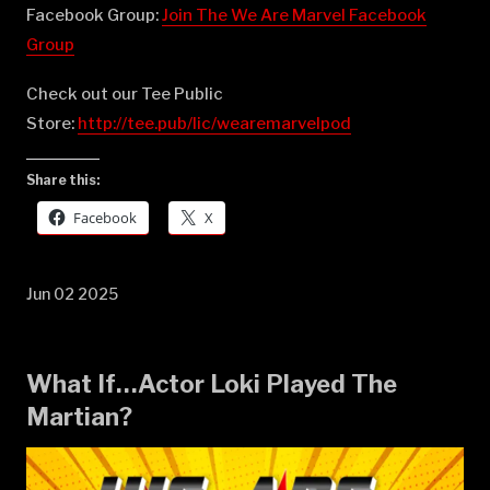
Facebook Group:
⁠⁠⁠⁠⁠⁠⁠⁠⁠⁠⁠⁠⁠⁠⁠⁠⁠⁠⁠⁠⁠⁠⁠⁠⁠⁠⁠⁠⁠⁠⁠⁠⁠⁠⁠⁠⁠⁠⁠⁠⁠⁠⁠⁠⁠⁠⁠⁠⁠⁠Join The We Are Marvel Facebook
Group⁠⁠⁠⁠⁠⁠⁠⁠⁠⁠⁠⁠⁠⁠⁠⁠⁠⁠⁠⁠⁠⁠⁠⁠⁠⁠⁠⁠⁠⁠⁠⁠⁠⁠⁠⁠⁠⁠⁠⁠⁠⁠⁠⁠⁠⁠⁠⁠⁠⁠
Check out our Tee Public
Store:
⁠⁠⁠⁠⁠⁠⁠⁠⁠⁠⁠⁠⁠⁠⁠⁠⁠⁠⁠⁠⁠⁠⁠⁠⁠⁠⁠⁠⁠⁠⁠⁠⁠⁠⁠⁠⁠⁠⁠⁠⁠⁠⁠⁠⁠⁠⁠⁠⁠⁠http://tee.pub/lic/wearemarvelpod⁠
Share this:
Facebook
X
Jun 02 2025
What If…Actor Loki Played The
Martian?