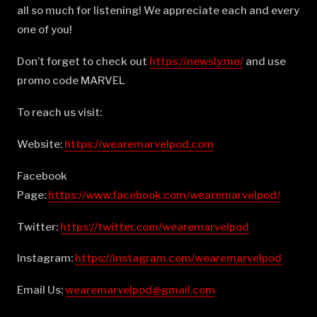
all so much for listening! We appreciate each and every
one of you!
Don’t forget to check out
⁠⁠⁠⁠⁠⁠⁠⁠⁠⁠⁠⁠⁠⁠⁠⁠⁠⁠⁠⁠⁠⁠⁠⁠⁠⁠⁠⁠⁠⁠⁠⁠⁠⁠⁠⁠⁠⁠⁠⁠⁠⁠⁠⁠⁠⁠⁠⁠⁠https://newsly.me/⁠⁠⁠⁠⁠⁠⁠⁠⁠⁠⁠⁠⁠⁠⁠⁠⁠⁠⁠⁠⁠⁠⁠⁠⁠⁠⁠⁠⁠⁠⁠⁠⁠⁠⁠⁠⁠⁠⁠⁠⁠⁠⁠⁠⁠⁠⁠⁠⁠
and use
promo code MARVEL
To reach us visit:
Website:
⁠⁠⁠⁠⁠⁠⁠⁠⁠⁠⁠⁠⁠⁠⁠⁠⁠⁠⁠⁠⁠⁠⁠⁠⁠⁠⁠⁠⁠⁠⁠⁠⁠⁠⁠⁠⁠⁠⁠⁠⁠⁠⁠⁠⁠⁠⁠⁠⁠https://wearemarvelpod.com⁠⁠⁠⁠⁠⁠⁠⁠⁠⁠⁠⁠⁠⁠⁠⁠⁠⁠⁠⁠⁠⁠⁠⁠⁠⁠⁠⁠⁠⁠⁠⁠⁠⁠⁠⁠⁠⁠⁠⁠⁠⁠⁠⁠⁠⁠⁠⁠⁠
Facebook
Page:
⁠⁠⁠⁠⁠⁠⁠⁠⁠⁠⁠⁠⁠⁠⁠⁠⁠⁠⁠⁠⁠⁠⁠⁠⁠⁠⁠⁠⁠⁠⁠⁠⁠⁠⁠⁠⁠⁠⁠⁠⁠⁠⁠⁠⁠⁠⁠⁠⁠https://www.facebook.com/wearemarvelpod/⁠⁠⁠⁠⁠⁠⁠⁠⁠⁠⁠⁠⁠⁠⁠⁠⁠⁠⁠⁠⁠⁠⁠⁠⁠⁠⁠⁠⁠⁠⁠⁠⁠⁠⁠⁠⁠⁠⁠⁠⁠⁠⁠⁠⁠⁠⁠⁠⁠
Twitter:
⁠⁠⁠⁠⁠⁠⁠⁠⁠⁠⁠⁠⁠⁠⁠⁠⁠⁠⁠⁠⁠⁠⁠⁠⁠⁠⁠⁠⁠⁠⁠⁠⁠⁠⁠⁠⁠⁠⁠⁠⁠⁠⁠⁠⁠⁠⁠⁠⁠https://twitter.com/wearemarvelpod⁠⁠⁠⁠⁠⁠⁠⁠⁠⁠⁠⁠⁠⁠⁠⁠⁠⁠⁠⁠⁠⁠⁠⁠⁠⁠⁠⁠⁠⁠⁠⁠⁠⁠⁠⁠⁠⁠⁠⁠⁠⁠⁠⁠⁠⁠⁠⁠⁠
Instagram:
⁠⁠⁠⁠⁠⁠⁠⁠⁠⁠⁠⁠⁠⁠⁠⁠⁠⁠⁠⁠⁠⁠⁠⁠⁠⁠⁠⁠⁠⁠⁠⁠⁠⁠⁠⁠⁠⁠⁠⁠⁠⁠⁠⁠⁠⁠⁠⁠⁠https://instagram.com/wearemarvelpod⁠⁠⁠⁠⁠⁠⁠⁠⁠⁠⁠⁠⁠⁠⁠⁠⁠⁠⁠⁠⁠⁠⁠⁠⁠⁠⁠⁠⁠⁠⁠⁠⁠⁠⁠⁠⁠⁠⁠⁠⁠⁠⁠⁠⁠⁠⁠⁠⁠
Email Us:
⁠⁠⁠⁠⁠⁠⁠⁠⁠⁠⁠⁠⁠⁠⁠⁠⁠⁠⁠⁠⁠⁠⁠⁠⁠⁠⁠⁠⁠⁠⁠⁠⁠⁠⁠⁠⁠⁠⁠⁠⁠⁠⁠⁠⁠⁠⁠⁠⁠wearemarvelpod@gmail.com⁠⁠⁠⁠⁠⁠⁠⁠⁠⁠⁠⁠⁠⁠⁠⁠⁠⁠⁠⁠⁠⁠⁠⁠⁠⁠⁠⁠⁠⁠⁠⁠⁠⁠⁠⁠⁠⁠⁠⁠⁠⁠⁠⁠⁠⁠⁠⁠⁠