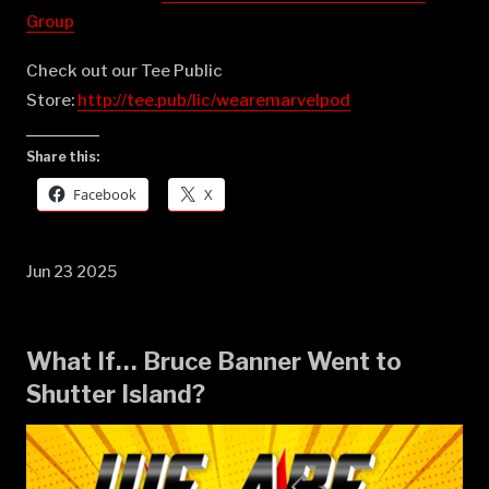
Group⁠⁠⁠⁠⁠⁠⁠⁠⁠⁠⁠⁠⁠⁠⁠⁠⁠⁠⁠⁠⁠⁠⁠⁠⁠⁠⁠⁠⁠⁠⁠⁠⁠⁠⁠⁠⁠⁠⁠⁠⁠⁠⁠⁠⁠⁠⁠⁠⁠⁠⁠⁠
Check out our Tee Public
Store:
⁠⁠⁠⁠⁠⁠⁠⁠⁠⁠⁠⁠⁠⁠⁠⁠⁠⁠⁠⁠⁠⁠⁠⁠⁠⁠⁠⁠⁠⁠⁠⁠⁠⁠⁠⁠⁠⁠⁠⁠⁠⁠⁠⁠⁠⁠⁠⁠⁠⁠⁠⁠http://tee.pub/lic/wearemarvelpod⁠
Share this:
Facebook
X
Jun 23 2025
What If… Bruce Banner Went to
Shutter Island?