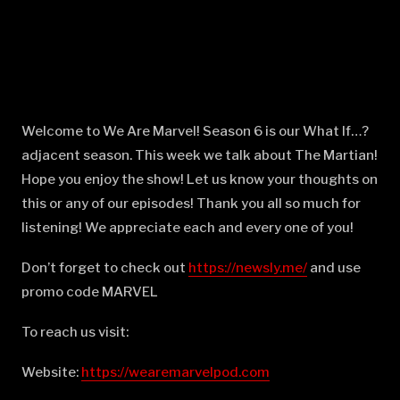
Welcome to We Are Marvel! Season 6 is our What If…?
adjacent season. This week we talk about The Martian!
Hope you enjoy the show! Let us know your thoughts on
this or any of our episodes! Thank you all so much for
listening! We appreciate each and every one of you!
Don’t forget to check out
⁠⁠⁠⁠⁠⁠⁠⁠⁠⁠⁠⁠⁠⁠⁠⁠⁠⁠⁠⁠⁠⁠⁠⁠⁠⁠⁠⁠⁠⁠⁠⁠⁠⁠⁠⁠⁠⁠⁠⁠⁠⁠⁠⁠⁠⁠⁠⁠⁠⁠https://newsly.me/⁠⁠⁠⁠⁠⁠⁠⁠⁠⁠⁠⁠⁠⁠⁠⁠⁠⁠⁠⁠⁠⁠⁠⁠⁠⁠⁠⁠⁠⁠⁠⁠⁠⁠⁠⁠⁠⁠⁠⁠⁠⁠⁠⁠⁠⁠⁠⁠⁠⁠
and use
promo code MARVEL
To reach us visit:
Website:
⁠⁠⁠⁠⁠⁠⁠⁠⁠⁠⁠⁠⁠⁠⁠⁠⁠⁠⁠⁠⁠⁠⁠⁠⁠⁠⁠⁠⁠⁠⁠⁠⁠⁠⁠⁠⁠⁠⁠⁠⁠⁠⁠⁠⁠⁠⁠⁠⁠⁠https://wearemarvelpod.com⁠⁠⁠⁠⁠⁠⁠⁠⁠⁠⁠⁠⁠⁠⁠⁠⁠⁠⁠⁠⁠⁠⁠⁠⁠⁠⁠⁠⁠⁠⁠⁠⁠⁠⁠⁠⁠⁠⁠⁠⁠⁠⁠⁠⁠⁠⁠⁠⁠⁠