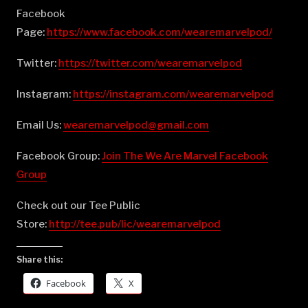
Facebook
Page:
⁠⁠⁠⁠⁠⁠⁠⁠⁠⁠⁠⁠⁠⁠⁠⁠⁠⁠⁠⁠⁠⁠⁠⁠⁠⁠⁠⁠⁠⁠⁠⁠⁠⁠⁠⁠⁠⁠⁠⁠⁠⁠⁠⁠⁠⁠⁠⁠⁠⁠⁠https://www.facebook.com/wearemarvelpod/⁠⁠⁠⁠⁠⁠⁠⁠⁠⁠⁠⁠⁠⁠⁠⁠⁠⁠⁠⁠⁠⁠⁠⁠⁠⁠⁠⁠⁠⁠⁠⁠⁠⁠⁠⁠⁠⁠⁠⁠⁠⁠⁠⁠⁠⁠⁠⁠⁠⁠⁠
Twitter:
⁠⁠⁠⁠⁠⁠⁠⁠⁠⁠⁠⁠⁠⁠⁠⁠⁠⁠⁠⁠⁠⁠⁠⁠⁠⁠⁠⁠⁠⁠⁠⁠⁠⁠⁠⁠⁠⁠⁠⁠⁠⁠⁠⁠⁠⁠⁠⁠⁠⁠⁠https://twitter.com/wearemarvelpod⁠⁠⁠⁠⁠⁠⁠⁠⁠⁠⁠⁠⁠⁠⁠⁠⁠⁠⁠⁠⁠⁠⁠⁠⁠⁠⁠⁠⁠⁠⁠⁠⁠⁠⁠⁠⁠⁠⁠⁠⁠⁠⁠⁠⁠⁠⁠⁠⁠⁠⁠
Instagram:
⁠⁠⁠⁠⁠⁠⁠⁠⁠⁠⁠⁠⁠⁠⁠⁠⁠⁠⁠⁠⁠⁠⁠⁠⁠⁠⁠⁠⁠⁠⁠⁠⁠⁠⁠⁠⁠⁠⁠⁠⁠⁠⁠⁠⁠⁠⁠⁠⁠⁠⁠https://instagram.com/wearemarvelpod⁠⁠⁠⁠⁠⁠⁠⁠⁠⁠⁠⁠⁠⁠⁠⁠⁠⁠⁠⁠⁠⁠⁠⁠⁠⁠⁠⁠⁠⁠⁠⁠⁠⁠⁠⁠⁠⁠⁠⁠⁠⁠⁠⁠⁠⁠⁠⁠⁠⁠⁠
Email Us:
⁠⁠⁠⁠⁠⁠⁠⁠⁠⁠⁠⁠⁠⁠⁠⁠⁠⁠⁠⁠⁠⁠⁠⁠⁠⁠⁠⁠⁠⁠⁠⁠⁠⁠⁠⁠⁠⁠⁠⁠⁠⁠⁠⁠⁠⁠⁠⁠⁠⁠⁠wearemarvelpod@gmail.com⁠⁠⁠⁠⁠⁠⁠⁠⁠⁠⁠⁠⁠⁠⁠⁠⁠⁠⁠⁠⁠⁠⁠⁠⁠⁠⁠⁠⁠⁠⁠⁠⁠⁠⁠⁠⁠⁠⁠⁠⁠⁠⁠⁠⁠⁠⁠⁠⁠⁠⁠
Facebook Group:
⁠⁠⁠⁠⁠⁠⁠⁠⁠⁠⁠⁠⁠⁠⁠⁠⁠⁠⁠⁠⁠⁠⁠⁠⁠⁠⁠⁠⁠⁠⁠⁠⁠⁠⁠⁠⁠⁠⁠⁠⁠⁠⁠⁠⁠⁠⁠⁠⁠⁠⁠Join The We Are Marvel Facebook
Group⁠⁠⁠⁠⁠⁠⁠⁠⁠⁠⁠⁠⁠⁠⁠⁠⁠⁠⁠⁠⁠⁠⁠⁠⁠⁠⁠⁠⁠⁠⁠⁠⁠⁠⁠⁠⁠⁠⁠⁠⁠⁠⁠⁠⁠⁠⁠⁠⁠⁠⁠
Check out our Tee Public
Store:
⁠⁠⁠⁠⁠⁠⁠⁠⁠⁠⁠⁠⁠⁠⁠⁠⁠⁠⁠⁠⁠⁠⁠⁠⁠⁠⁠⁠⁠⁠⁠⁠⁠⁠⁠⁠⁠⁠⁠⁠⁠⁠⁠⁠⁠⁠⁠⁠⁠⁠⁠http://tee.pub/lic/wearemarvelpod⁠
Share this:
Facebook
X