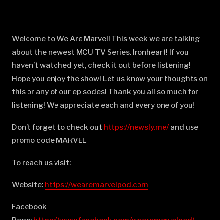
Welcome to We Are Marvel! This week we are talking
about the newest MCU TV Series, Ironheart! If you
haven’t watched yet, check it out before listening!
Hope you enjoy the show! Let us know your thoughts on
this or any of our episodes! Thank you all so much for
listening! We appreciate each and every one of you!
Don’t forget to check out
⁠⁠⁠⁠⁠⁠⁠⁠⁠⁠⁠⁠⁠⁠⁠⁠⁠⁠⁠⁠⁠⁠⁠⁠⁠⁠⁠⁠⁠⁠⁠⁠⁠⁠⁠⁠⁠⁠⁠⁠⁠⁠⁠⁠⁠⁠⁠⁠⁠https://newsly.me/⁠⁠⁠⁠⁠⁠⁠⁠⁠⁠⁠⁠⁠⁠⁠⁠⁠⁠⁠⁠⁠⁠⁠⁠⁠⁠⁠⁠⁠⁠⁠⁠⁠⁠⁠⁠⁠⁠⁠⁠⁠⁠⁠⁠⁠⁠⁠⁠⁠
and use
promo code MARVEL
To reach us visit:
Website:
⁠⁠⁠⁠⁠⁠⁠⁠⁠⁠⁠⁠⁠⁠⁠⁠⁠⁠⁠⁠⁠⁠⁠⁠⁠⁠⁠⁠⁠⁠⁠⁠⁠⁠⁠⁠⁠⁠⁠⁠⁠⁠⁠⁠⁠⁠⁠⁠⁠https://wearemarvelpod.com⁠⁠⁠⁠⁠⁠⁠⁠⁠⁠⁠⁠⁠⁠⁠⁠⁠⁠⁠⁠⁠⁠⁠⁠⁠⁠⁠⁠⁠⁠⁠⁠⁠⁠⁠⁠⁠⁠⁠⁠⁠⁠⁠⁠⁠⁠⁠⁠⁠
Facebook
Page:
⁠⁠⁠⁠⁠⁠⁠⁠⁠⁠⁠⁠⁠⁠⁠⁠⁠⁠⁠⁠⁠⁠⁠⁠⁠⁠⁠⁠⁠⁠⁠⁠⁠⁠⁠⁠⁠⁠⁠⁠⁠⁠⁠⁠⁠⁠⁠⁠⁠https://www.facebook.com/wearemarvelpod/⁠⁠⁠⁠⁠⁠⁠⁠⁠⁠⁠⁠⁠⁠⁠⁠⁠⁠⁠⁠⁠⁠⁠⁠⁠⁠⁠⁠⁠⁠⁠⁠⁠⁠⁠⁠⁠⁠⁠⁠⁠⁠⁠⁠⁠⁠⁠⁠⁠