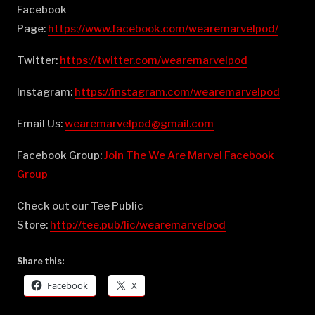
Facebook
Page:
⁠⁠⁠⁠⁠⁠⁠⁠⁠⁠⁠⁠⁠⁠⁠⁠⁠⁠⁠⁠⁠⁠⁠⁠⁠⁠⁠⁠⁠⁠⁠⁠⁠⁠⁠⁠⁠⁠⁠⁠⁠⁠⁠⁠⁠⁠⁠⁠⁠⁠https://www.facebook.com/wearemarvelpod/⁠⁠⁠⁠⁠⁠⁠⁠⁠⁠⁠⁠⁠⁠⁠⁠⁠⁠⁠⁠⁠⁠⁠⁠⁠⁠⁠⁠⁠⁠⁠⁠⁠⁠⁠⁠⁠⁠⁠⁠⁠⁠⁠⁠⁠⁠⁠⁠⁠⁠
Twitter:
⁠⁠⁠⁠⁠⁠⁠⁠⁠⁠⁠⁠⁠⁠⁠⁠⁠⁠⁠⁠⁠⁠⁠⁠⁠⁠⁠⁠⁠⁠⁠⁠⁠⁠⁠⁠⁠⁠⁠⁠⁠⁠⁠⁠⁠⁠⁠⁠⁠⁠https://twitter.com/wearemarvelpod⁠⁠⁠⁠⁠⁠⁠⁠⁠⁠⁠⁠⁠⁠⁠⁠⁠⁠⁠⁠⁠⁠⁠⁠⁠⁠⁠⁠⁠⁠⁠⁠⁠⁠⁠⁠⁠⁠⁠⁠⁠⁠⁠⁠⁠⁠⁠⁠⁠⁠
Instagram:
⁠⁠⁠⁠⁠⁠⁠⁠⁠⁠⁠⁠⁠⁠⁠⁠⁠⁠⁠⁠⁠⁠⁠⁠⁠⁠⁠⁠⁠⁠⁠⁠⁠⁠⁠⁠⁠⁠⁠⁠⁠⁠⁠⁠⁠⁠⁠⁠⁠⁠https://instagram.com/wearemarvelpod⁠⁠⁠⁠⁠⁠⁠⁠⁠⁠⁠⁠⁠⁠⁠⁠⁠⁠⁠⁠⁠⁠⁠⁠⁠⁠⁠⁠⁠⁠⁠⁠⁠⁠⁠⁠⁠⁠⁠⁠⁠⁠⁠⁠⁠⁠⁠⁠⁠⁠
Email Us:
⁠⁠⁠⁠⁠⁠⁠⁠⁠⁠⁠⁠⁠⁠⁠⁠⁠⁠⁠⁠⁠⁠⁠⁠⁠⁠⁠⁠⁠⁠⁠⁠⁠⁠⁠⁠⁠⁠⁠⁠⁠⁠⁠⁠⁠⁠⁠⁠⁠⁠wearemarvelpod@gmail.com⁠⁠⁠⁠⁠⁠⁠⁠⁠⁠⁠⁠⁠⁠⁠⁠⁠⁠⁠⁠⁠⁠⁠⁠⁠⁠⁠⁠⁠⁠⁠⁠⁠⁠⁠⁠⁠⁠⁠⁠⁠⁠⁠⁠⁠⁠⁠⁠⁠⁠
Facebook Group:
⁠⁠⁠⁠⁠⁠⁠⁠⁠⁠⁠⁠⁠⁠⁠⁠⁠⁠⁠⁠⁠⁠⁠⁠⁠⁠⁠⁠⁠⁠⁠⁠⁠⁠⁠⁠⁠⁠⁠⁠⁠⁠⁠⁠⁠⁠⁠⁠⁠⁠Join The We Are Marvel Facebook
Group⁠⁠⁠⁠⁠⁠⁠⁠⁠⁠⁠⁠⁠⁠⁠⁠⁠⁠⁠⁠⁠⁠⁠⁠⁠⁠⁠⁠⁠⁠⁠⁠⁠⁠⁠⁠⁠⁠⁠⁠⁠⁠⁠⁠⁠⁠⁠⁠⁠⁠
Check out our Tee Public
Store:
⁠⁠⁠⁠⁠⁠⁠⁠⁠⁠⁠⁠⁠⁠⁠⁠⁠⁠⁠⁠⁠⁠⁠⁠⁠⁠⁠⁠⁠⁠⁠⁠⁠⁠⁠⁠⁠⁠⁠⁠⁠⁠⁠⁠⁠⁠⁠⁠⁠⁠http://tee.pub/lic/wearemarvelpod⁠
Share this:
Facebook
X