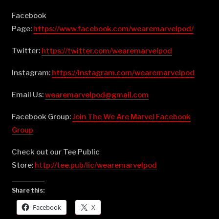
Facebook
Page:
⁠⁠⁠⁠⁠⁠⁠⁠⁠⁠⁠⁠⁠⁠⁠⁠⁠⁠⁠⁠⁠⁠⁠⁠⁠⁠⁠⁠⁠⁠⁠⁠⁠⁠⁠⁠⁠⁠⁠⁠⁠⁠⁠⁠⁠⁠⁠⁠https://www.facebook.com/wearemarvelpod/⁠⁠⁠⁠⁠⁠⁠⁠⁠⁠⁠⁠⁠⁠⁠⁠⁠⁠⁠⁠⁠⁠⁠⁠⁠⁠⁠⁠⁠⁠⁠⁠⁠⁠⁠⁠⁠⁠⁠⁠⁠⁠⁠⁠⁠⁠⁠⁠
Twitter:
⁠⁠⁠⁠⁠⁠⁠⁠⁠⁠⁠⁠⁠⁠⁠⁠⁠⁠⁠⁠⁠⁠⁠⁠⁠⁠⁠⁠⁠⁠⁠⁠⁠⁠⁠⁠⁠⁠⁠⁠⁠⁠⁠⁠⁠⁠⁠⁠https://twitter.com/wearemarvelpod⁠⁠⁠⁠⁠⁠⁠⁠⁠⁠⁠⁠⁠⁠⁠⁠⁠⁠⁠⁠⁠⁠⁠⁠⁠⁠⁠⁠⁠⁠⁠⁠⁠⁠⁠⁠⁠⁠⁠⁠⁠⁠⁠⁠⁠⁠⁠⁠
Instagram:
⁠⁠⁠⁠⁠⁠⁠⁠⁠⁠⁠⁠⁠⁠⁠⁠⁠⁠⁠⁠⁠⁠⁠⁠⁠⁠⁠⁠⁠⁠⁠⁠⁠⁠⁠⁠⁠⁠⁠⁠⁠⁠⁠⁠⁠⁠⁠⁠https://instagram.com/wearemarvelpod⁠⁠⁠⁠⁠⁠⁠⁠⁠⁠⁠⁠⁠⁠⁠⁠⁠⁠⁠⁠⁠⁠⁠⁠⁠⁠⁠⁠⁠⁠⁠⁠⁠⁠⁠⁠⁠⁠⁠⁠⁠⁠⁠⁠⁠⁠⁠⁠
Email Us:
⁠⁠⁠⁠⁠⁠⁠⁠⁠⁠⁠⁠⁠⁠⁠⁠⁠⁠⁠⁠⁠⁠⁠⁠⁠⁠⁠⁠⁠⁠⁠⁠⁠⁠⁠⁠⁠⁠⁠⁠⁠⁠⁠⁠⁠⁠⁠⁠wearemarvelpod@gmail.com⁠⁠⁠⁠⁠⁠⁠⁠⁠⁠⁠⁠⁠⁠⁠⁠⁠⁠⁠⁠⁠⁠⁠⁠⁠⁠⁠⁠⁠⁠⁠⁠⁠⁠⁠⁠⁠⁠⁠⁠⁠⁠⁠⁠⁠⁠⁠⁠
Facebook Group:
⁠⁠⁠⁠⁠⁠⁠⁠⁠⁠⁠⁠⁠⁠⁠⁠⁠⁠⁠⁠⁠⁠⁠⁠⁠⁠⁠⁠⁠⁠⁠⁠⁠⁠⁠⁠⁠⁠⁠⁠⁠⁠⁠⁠⁠⁠⁠⁠Join The We Are Marvel Facebook
Group⁠⁠⁠⁠⁠⁠⁠⁠⁠⁠⁠⁠⁠⁠⁠⁠⁠⁠⁠⁠⁠⁠⁠⁠⁠⁠⁠⁠⁠⁠⁠⁠⁠⁠⁠⁠⁠⁠⁠⁠⁠⁠⁠⁠⁠⁠⁠⁠
Check out our Tee Public
Store:
⁠⁠⁠⁠⁠⁠⁠⁠⁠⁠⁠⁠⁠⁠⁠⁠⁠⁠⁠⁠⁠⁠⁠⁠⁠⁠⁠⁠⁠⁠⁠⁠⁠⁠⁠⁠⁠⁠⁠⁠⁠⁠⁠⁠⁠⁠⁠⁠http://tee.pub/lic/wearemarvelpod⁠
Share this:
Facebook
X