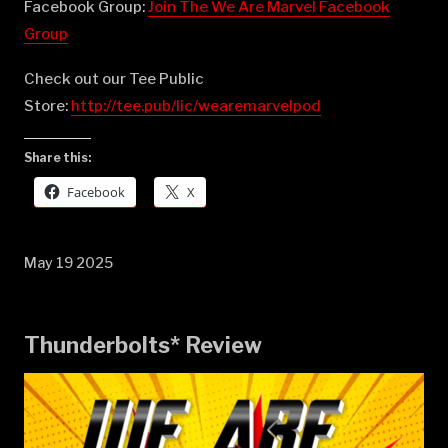
Facebook Group:
⁠⁠⁠⁠⁠⁠⁠⁠⁠⁠⁠⁠⁠⁠⁠⁠⁠⁠⁠⁠⁠⁠⁠⁠⁠⁠⁠⁠⁠⁠⁠⁠⁠⁠⁠⁠⁠⁠⁠⁠⁠⁠⁠⁠⁠⁠⁠⁠⁠Join The We Are Marvel Facebook
Group⁠⁠⁠⁠⁠⁠⁠⁠⁠⁠⁠⁠⁠⁠⁠⁠⁠⁠⁠⁠⁠⁠⁠⁠⁠⁠⁠⁠⁠⁠⁠⁠⁠⁠⁠⁠⁠⁠⁠⁠⁠⁠⁠⁠⁠⁠⁠⁠⁠
Check out our Tee Public
Store:
⁠⁠⁠⁠⁠⁠⁠⁠⁠⁠⁠⁠⁠⁠⁠⁠⁠⁠⁠⁠⁠⁠⁠⁠⁠⁠⁠⁠⁠⁠⁠⁠⁠⁠⁠⁠⁠⁠⁠⁠⁠⁠⁠⁠⁠⁠⁠⁠⁠http://tee.pub/lic/wearemarvelpod⁠
Share this:
Facebook
X
May 19 2025
Thunderbolts* Review