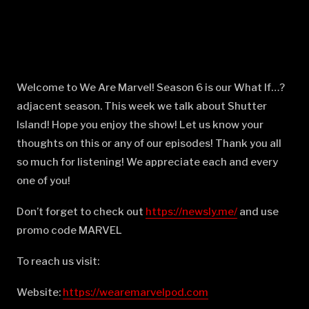
Welcome to We Are Marvel! Season 6 is our What If…?
adjacent season. This week we talk about Shutter
Island! Hope you enjoy the show! Let us know your
thoughts on this or any of our episodes! Thank you all
so much for listening! We appreciate each and every
one of you!
Don’t forget to check out
⁠⁠⁠⁠⁠⁠⁠⁠⁠⁠⁠⁠⁠⁠⁠⁠⁠⁠⁠⁠⁠⁠⁠⁠⁠⁠⁠⁠⁠⁠⁠⁠⁠⁠⁠⁠⁠⁠⁠⁠⁠⁠⁠⁠⁠⁠⁠⁠⁠⁠⁠https://newsly.me/⁠⁠⁠⁠⁠⁠⁠⁠⁠⁠⁠⁠⁠⁠⁠⁠⁠⁠⁠⁠⁠⁠⁠⁠⁠⁠⁠⁠⁠⁠⁠⁠⁠⁠⁠⁠⁠⁠⁠⁠⁠⁠⁠⁠⁠⁠⁠⁠⁠⁠⁠
and use
promo code MARVEL
To reach us visit:
Website:
⁠⁠⁠⁠⁠⁠⁠⁠⁠⁠⁠⁠⁠⁠⁠⁠⁠⁠⁠⁠⁠⁠⁠⁠⁠⁠⁠⁠⁠⁠⁠⁠⁠⁠⁠⁠⁠⁠⁠⁠⁠⁠⁠⁠⁠⁠⁠⁠⁠⁠⁠https://wearemarvelpod.com⁠⁠⁠⁠⁠⁠⁠⁠⁠⁠⁠⁠⁠⁠⁠⁠⁠⁠⁠⁠⁠⁠⁠⁠⁠⁠⁠⁠⁠⁠⁠⁠⁠⁠⁠⁠⁠⁠⁠⁠⁠⁠⁠⁠⁠⁠⁠⁠⁠⁠⁠