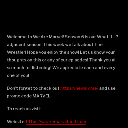
Welcome to We Are Marvel! Season 6 is our What If…?
adjacent season. This week we talk about The
Wrestler! Hope you enjoy the show! Let us know your
thoughts on this or any of our episodes! Thank you all
so much for listening! We appreciate each and every
one of you!
Don’t forget to check out
⁠⁠⁠⁠⁠⁠⁠⁠⁠⁠⁠⁠⁠⁠⁠⁠⁠⁠⁠⁠⁠⁠⁠⁠⁠⁠⁠⁠⁠⁠⁠⁠⁠⁠⁠⁠⁠⁠⁠⁠⁠⁠⁠⁠⁠⁠⁠⁠https://newsly.me/⁠⁠⁠⁠⁠⁠⁠⁠⁠⁠⁠⁠⁠⁠⁠⁠⁠⁠⁠⁠⁠⁠⁠⁠⁠⁠⁠⁠⁠⁠⁠⁠⁠⁠⁠⁠⁠⁠⁠⁠⁠⁠⁠⁠⁠⁠⁠⁠
and use
promo code MARVEL
To reach us visit:
Website:
⁠⁠⁠⁠⁠⁠⁠⁠⁠⁠⁠⁠⁠⁠⁠⁠⁠⁠⁠⁠⁠⁠⁠⁠⁠⁠⁠⁠⁠⁠⁠⁠⁠⁠⁠⁠⁠⁠⁠⁠⁠⁠⁠⁠⁠⁠⁠⁠https://wearemarvelpod.com⁠⁠⁠⁠⁠⁠⁠⁠⁠⁠⁠⁠⁠⁠⁠⁠⁠⁠⁠⁠⁠⁠⁠⁠⁠⁠⁠⁠⁠⁠⁠⁠⁠⁠⁠⁠⁠⁠⁠⁠⁠⁠⁠⁠⁠⁠⁠⁠