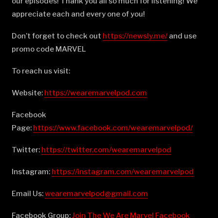
our episodes! Thank you all so much for listening! We
appreciate each and every one of you!
Don’t forget to check out
⁠⁠⁠⁠⁠⁠⁠⁠⁠⁠⁠⁠⁠⁠⁠⁠⁠⁠⁠⁠⁠⁠⁠⁠⁠⁠⁠⁠⁠⁠⁠⁠⁠⁠⁠⁠⁠⁠⁠⁠⁠⁠⁠⁠⁠⁠⁠https://newsly.me/⁠⁠⁠⁠⁠⁠⁠⁠⁠⁠⁠⁠⁠⁠⁠⁠⁠⁠⁠⁠⁠⁠⁠⁠⁠⁠⁠⁠⁠⁠⁠⁠⁠⁠⁠⁠⁠⁠⁠⁠⁠⁠⁠⁠⁠⁠⁠
and use
promo code MARVEL
To reach us visit:
Website:
⁠⁠⁠⁠⁠⁠⁠⁠⁠⁠⁠⁠⁠⁠⁠⁠⁠⁠⁠⁠⁠⁠⁠⁠⁠⁠⁠⁠⁠⁠⁠⁠⁠⁠⁠⁠⁠⁠⁠⁠⁠⁠⁠⁠⁠⁠⁠https://wearemarvelpod.com⁠⁠⁠⁠⁠⁠⁠⁠⁠⁠⁠⁠⁠⁠⁠⁠⁠⁠⁠⁠⁠⁠⁠⁠⁠⁠⁠⁠⁠⁠⁠⁠⁠⁠⁠⁠⁠⁠⁠⁠⁠⁠⁠⁠⁠⁠⁠
Facebook
Page:
⁠⁠⁠⁠⁠⁠⁠⁠⁠⁠⁠⁠⁠⁠⁠⁠⁠⁠⁠⁠⁠⁠⁠⁠⁠⁠⁠⁠⁠⁠⁠⁠⁠⁠⁠⁠⁠⁠⁠⁠⁠⁠⁠⁠⁠⁠⁠https://www.facebook.com/wearemarvelpod/⁠⁠⁠⁠⁠⁠⁠⁠⁠⁠⁠⁠⁠⁠⁠⁠⁠⁠⁠⁠⁠⁠⁠⁠⁠⁠⁠⁠⁠⁠⁠⁠⁠⁠⁠⁠⁠⁠⁠⁠⁠⁠⁠⁠⁠⁠⁠
Twitter:
⁠⁠⁠⁠⁠⁠⁠⁠⁠⁠⁠⁠⁠⁠⁠⁠⁠⁠⁠⁠⁠⁠⁠⁠⁠⁠⁠⁠⁠⁠⁠⁠⁠⁠⁠⁠⁠⁠⁠⁠⁠⁠⁠⁠⁠⁠⁠https://twitter.com/wearemarvelpod⁠⁠⁠⁠⁠⁠⁠⁠⁠⁠⁠⁠⁠⁠⁠⁠⁠⁠⁠⁠⁠⁠⁠⁠⁠⁠⁠⁠⁠⁠⁠⁠⁠⁠⁠⁠⁠⁠⁠⁠⁠⁠⁠⁠⁠⁠⁠
Instagram:
⁠⁠⁠⁠⁠⁠⁠⁠⁠⁠⁠⁠⁠⁠⁠⁠⁠⁠⁠⁠⁠⁠⁠⁠⁠⁠⁠⁠⁠⁠⁠⁠⁠⁠⁠⁠⁠⁠⁠⁠⁠⁠⁠⁠⁠⁠⁠https://instagram.com/wearemarvelpod⁠⁠⁠⁠⁠⁠⁠⁠⁠⁠⁠⁠⁠⁠⁠⁠⁠⁠⁠⁠⁠⁠⁠⁠⁠⁠⁠⁠⁠⁠⁠⁠⁠⁠⁠⁠⁠⁠⁠⁠⁠⁠⁠⁠⁠⁠⁠
Email Us:
⁠⁠⁠⁠⁠⁠⁠⁠⁠⁠⁠⁠⁠⁠⁠⁠⁠⁠⁠⁠⁠⁠⁠⁠⁠⁠⁠⁠⁠⁠⁠⁠⁠⁠⁠⁠⁠⁠⁠⁠⁠⁠⁠⁠⁠⁠⁠wearemarvelpod@gmail.com⁠⁠⁠⁠⁠⁠⁠⁠⁠⁠⁠⁠⁠⁠⁠⁠⁠⁠⁠⁠⁠⁠⁠⁠⁠⁠⁠⁠⁠⁠⁠⁠⁠⁠⁠⁠⁠⁠⁠⁠⁠⁠⁠⁠⁠⁠⁠
Facebook Group:
⁠⁠⁠⁠⁠⁠⁠⁠⁠⁠⁠⁠⁠⁠⁠⁠⁠⁠⁠⁠⁠⁠⁠⁠⁠⁠⁠⁠⁠⁠⁠⁠⁠⁠⁠⁠⁠⁠⁠⁠⁠⁠⁠⁠⁠⁠⁠Join The We Are Marvel Facebook