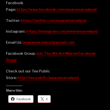
Facebook
Page:
⁠⁠⁠⁠⁠⁠⁠⁠⁠⁠⁠⁠⁠⁠⁠⁠⁠⁠⁠⁠⁠⁠⁠⁠⁠⁠⁠⁠⁠⁠⁠⁠⁠⁠⁠⁠⁠⁠⁠⁠⁠⁠⁠⁠⁠⁠⁠⁠⁠⁠https://www.facebook.com/wearemarvelpod/⁠⁠⁠⁠⁠⁠⁠⁠⁠⁠⁠⁠⁠⁠⁠⁠⁠⁠⁠⁠⁠⁠⁠⁠⁠⁠⁠⁠⁠⁠⁠⁠⁠⁠⁠⁠⁠⁠⁠⁠⁠⁠⁠⁠⁠⁠⁠⁠⁠⁠
Twitter:
⁠⁠⁠⁠⁠⁠⁠⁠⁠⁠⁠⁠⁠⁠⁠⁠⁠⁠⁠⁠⁠⁠⁠⁠⁠⁠⁠⁠⁠⁠⁠⁠⁠⁠⁠⁠⁠⁠⁠⁠⁠⁠⁠⁠⁠⁠⁠⁠⁠⁠https://twitter.com/wearemarvelpod⁠⁠⁠⁠⁠⁠⁠⁠⁠⁠⁠⁠⁠⁠⁠⁠⁠⁠⁠⁠⁠⁠⁠⁠⁠⁠⁠⁠⁠⁠⁠⁠⁠⁠⁠⁠⁠⁠⁠⁠⁠⁠⁠⁠⁠⁠⁠⁠⁠⁠
Instagram:
⁠⁠⁠⁠⁠⁠⁠⁠⁠⁠⁠⁠⁠⁠⁠⁠⁠⁠⁠⁠⁠⁠⁠⁠⁠⁠⁠⁠⁠⁠⁠⁠⁠⁠⁠⁠⁠⁠⁠⁠⁠⁠⁠⁠⁠⁠⁠⁠⁠⁠https://instagram.com/wearemarvelpod⁠⁠⁠⁠⁠⁠⁠⁠⁠⁠⁠⁠⁠⁠⁠⁠⁠⁠⁠⁠⁠⁠⁠⁠⁠⁠⁠⁠⁠⁠⁠⁠⁠⁠⁠⁠⁠⁠⁠⁠⁠⁠⁠⁠⁠⁠⁠⁠⁠⁠
Email Us:
⁠⁠⁠⁠⁠⁠⁠⁠⁠⁠⁠⁠⁠⁠⁠⁠⁠⁠⁠⁠⁠⁠⁠⁠⁠⁠⁠⁠⁠⁠⁠⁠⁠⁠⁠⁠⁠⁠⁠⁠⁠⁠⁠⁠⁠⁠⁠⁠⁠⁠wearemarvelpod@gmail.com⁠⁠⁠⁠⁠⁠⁠⁠⁠⁠⁠⁠⁠⁠⁠⁠⁠⁠⁠⁠⁠⁠⁠⁠⁠⁠⁠⁠⁠⁠⁠⁠⁠⁠⁠⁠⁠⁠⁠⁠⁠⁠⁠⁠⁠⁠⁠⁠⁠⁠
Facebook Group:
⁠⁠⁠⁠⁠⁠⁠⁠⁠⁠⁠⁠⁠⁠⁠⁠⁠⁠⁠⁠⁠⁠⁠⁠⁠⁠⁠⁠⁠⁠⁠⁠⁠⁠⁠⁠⁠⁠⁠⁠⁠⁠⁠⁠⁠⁠⁠⁠⁠⁠Join The We Are Marvel Facebook
Group⁠⁠⁠⁠⁠⁠⁠⁠⁠⁠⁠⁠⁠⁠⁠⁠⁠⁠⁠⁠⁠⁠⁠⁠⁠⁠⁠⁠⁠⁠⁠⁠⁠⁠⁠⁠⁠⁠⁠⁠⁠⁠⁠⁠⁠⁠⁠⁠⁠⁠
Check out our Tee Public
Store:
⁠⁠⁠⁠⁠⁠⁠⁠⁠⁠⁠⁠⁠⁠⁠⁠⁠⁠⁠⁠⁠⁠⁠⁠⁠⁠⁠⁠⁠⁠⁠⁠⁠⁠⁠⁠⁠⁠⁠⁠⁠⁠⁠⁠⁠⁠⁠⁠⁠⁠http://tee.pub/lic/wearemarvelpod⁠
Share this:
Facebook
X