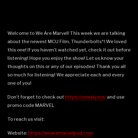
Welcome to We Are Marvel! This week we are talking
about the newest MCU Film, Thunderbolts*! We loved
this one! If you haven’t watched yet, check it out before
listening! Hope you enjoy the show! Let us know your
thoughts on this or any of our episodes! Thank you all
so much for listening! We appreciate each and every
one of you!
Don’t forget to check out
⁠⁠⁠⁠⁠⁠⁠⁠⁠⁠⁠⁠⁠⁠⁠⁠⁠⁠⁠⁠⁠⁠⁠⁠⁠⁠⁠⁠⁠⁠⁠⁠⁠⁠⁠⁠⁠⁠⁠⁠⁠⁠⁠⁠⁠⁠⁠⁠https://newsly.me/⁠⁠⁠⁠⁠⁠⁠⁠⁠⁠⁠⁠⁠⁠⁠⁠⁠⁠⁠⁠⁠⁠⁠⁠⁠⁠⁠⁠⁠⁠⁠⁠⁠⁠⁠⁠⁠⁠⁠⁠⁠⁠⁠⁠⁠⁠⁠⁠
and use
promo code MARVEL
To reach us visit:
Website:
⁠⁠⁠⁠⁠⁠⁠⁠⁠⁠⁠⁠⁠⁠⁠⁠⁠⁠⁠⁠⁠⁠⁠⁠⁠⁠⁠⁠⁠⁠⁠⁠⁠⁠⁠⁠⁠⁠⁠⁠⁠⁠⁠⁠⁠⁠⁠⁠https://wearemarvelpod.com⁠⁠⁠⁠⁠⁠⁠⁠⁠⁠⁠⁠⁠⁠⁠⁠⁠⁠⁠⁠⁠⁠⁠⁠⁠⁠⁠⁠⁠⁠⁠⁠⁠⁠⁠⁠⁠⁠⁠⁠⁠⁠⁠⁠⁠⁠⁠⁠