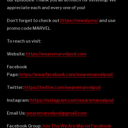
appreciate each and every one of you!
Don’t forget to check out
⁠⁠⁠⁠⁠⁠⁠⁠⁠⁠⁠⁠⁠⁠⁠⁠⁠⁠⁠⁠⁠⁠⁠⁠⁠⁠⁠⁠⁠⁠⁠⁠⁠⁠⁠⁠⁠⁠⁠⁠⁠⁠⁠⁠⁠⁠⁠https://newsly.me/⁠⁠⁠⁠⁠⁠⁠⁠⁠⁠⁠⁠⁠⁠⁠⁠⁠⁠⁠⁠⁠⁠⁠⁠⁠⁠⁠⁠⁠⁠⁠⁠⁠⁠⁠⁠⁠⁠⁠⁠⁠⁠⁠⁠⁠⁠⁠
and use
promo code MARVEL
To reach us visit:
Website:
⁠⁠⁠⁠⁠⁠⁠⁠⁠⁠⁠⁠⁠⁠⁠⁠⁠⁠⁠⁠⁠⁠⁠⁠⁠⁠⁠⁠⁠⁠⁠⁠⁠⁠⁠⁠⁠⁠⁠⁠⁠⁠⁠⁠⁠⁠⁠https://wearemarvelpod.com⁠⁠⁠⁠⁠⁠⁠⁠⁠⁠⁠⁠⁠⁠⁠⁠⁠⁠⁠⁠⁠⁠⁠⁠⁠⁠⁠⁠⁠⁠⁠⁠⁠⁠⁠⁠⁠⁠⁠⁠⁠⁠⁠⁠⁠⁠⁠
Facebook
Page:
⁠⁠⁠⁠⁠⁠⁠⁠⁠⁠⁠⁠⁠⁠⁠⁠⁠⁠⁠⁠⁠⁠⁠⁠⁠⁠⁠⁠⁠⁠⁠⁠⁠⁠⁠⁠⁠⁠⁠⁠⁠⁠⁠⁠⁠⁠⁠https://www.facebook.com/wearemarvelpod/⁠⁠⁠⁠⁠⁠⁠⁠⁠⁠⁠⁠⁠⁠⁠⁠⁠⁠⁠⁠⁠⁠⁠⁠⁠⁠⁠⁠⁠⁠⁠⁠⁠⁠⁠⁠⁠⁠⁠⁠⁠⁠⁠⁠⁠⁠⁠
Twitter:
⁠⁠⁠⁠⁠⁠⁠⁠⁠⁠⁠⁠⁠⁠⁠⁠⁠⁠⁠⁠⁠⁠⁠⁠⁠⁠⁠⁠⁠⁠⁠⁠⁠⁠⁠⁠⁠⁠⁠⁠⁠⁠⁠⁠⁠⁠⁠https://twitter.com/wearemarvelpod⁠⁠⁠⁠⁠⁠⁠⁠⁠⁠⁠⁠⁠⁠⁠⁠⁠⁠⁠⁠⁠⁠⁠⁠⁠⁠⁠⁠⁠⁠⁠⁠⁠⁠⁠⁠⁠⁠⁠⁠⁠⁠⁠⁠⁠⁠⁠
Instagram:
⁠⁠⁠⁠⁠⁠⁠⁠⁠⁠⁠⁠⁠⁠⁠⁠⁠⁠⁠⁠⁠⁠⁠⁠⁠⁠⁠⁠⁠⁠⁠⁠⁠⁠⁠⁠⁠⁠⁠⁠⁠⁠⁠⁠⁠⁠⁠https://instagram.com/wearemarvelpod⁠⁠⁠⁠⁠⁠⁠⁠⁠⁠⁠⁠⁠⁠⁠⁠⁠⁠⁠⁠⁠⁠⁠⁠⁠⁠⁠⁠⁠⁠⁠⁠⁠⁠⁠⁠⁠⁠⁠⁠⁠⁠⁠⁠⁠⁠⁠
Email Us:
⁠⁠⁠⁠⁠⁠⁠⁠⁠⁠⁠⁠⁠⁠⁠⁠⁠⁠⁠⁠⁠⁠⁠⁠⁠⁠⁠⁠⁠⁠⁠⁠⁠⁠⁠⁠⁠⁠⁠⁠⁠⁠⁠⁠⁠⁠⁠wearemarvelpod@gmail.com⁠⁠⁠⁠⁠⁠⁠⁠⁠⁠⁠⁠⁠⁠⁠⁠⁠⁠⁠⁠⁠⁠⁠⁠⁠⁠⁠⁠⁠⁠⁠⁠⁠⁠⁠⁠⁠⁠⁠⁠⁠⁠⁠⁠⁠⁠⁠
Facebook Group:
⁠⁠⁠⁠⁠⁠⁠⁠⁠⁠⁠⁠⁠⁠⁠⁠⁠⁠⁠⁠⁠⁠⁠⁠⁠⁠⁠⁠⁠⁠⁠⁠⁠⁠⁠⁠⁠⁠⁠⁠⁠⁠⁠⁠⁠⁠⁠Join The We Are Marvel Facebook