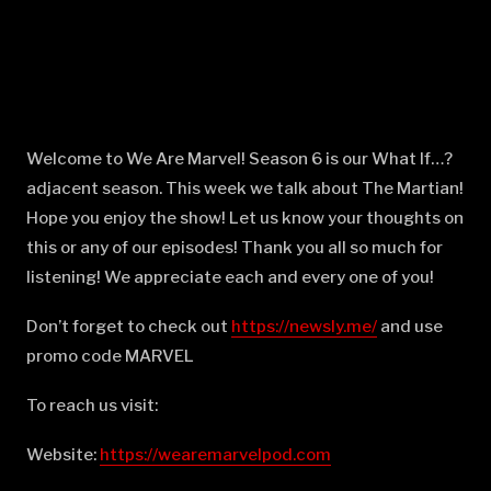
Welcome to We Are Marvel! Season 6 is our What If…?
adjacent season. This week we talk about The Martian!
Hope you enjoy the show! Let us know your thoughts on
this or any of our episodes! Thank you all so much for
listening! We appreciate each and every one of you!
Don’t forget to check out
⁠⁠⁠⁠⁠⁠⁠⁠⁠⁠⁠⁠⁠⁠⁠⁠⁠⁠⁠⁠⁠⁠⁠⁠⁠⁠⁠⁠⁠⁠⁠⁠⁠⁠⁠⁠⁠⁠⁠⁠⁠⁠⁠⁠⁠⁠⁠⁠⁠⁠https://newsly.me/⁠⁠⁠⁠⁠⁠⁠⁠⁠⁠⁠⁠⁠⁠⁠⁠⁠⁠⁠⁠⁠⁠⁠⁠⁠⁠⁠⁠⁠⁠⁠⁠⁠⁠⁠⁠⁠⁠⁠⁠⁠⁠⁠⁠⁠⁠⁠⁠⁠⁠
and use
promo code MARVEL
To reach us visit:
Website:
⁠⁠⁠⁠⁠⁠⁠⁠⁠⁠⁠⁠⁠⁠⁠⁠⁠⁠⁠⁠⁠⁠⁠⁠⁠⁠⁠⁠⁠⁠⁠⁠⁠⁠⁠⁠⁠⁠⁠⁠⁠⁠⁠⁠⁠⁠⁠⁠⁠⁠https://wearemarvelpod.com⁠⁠⁠⁠⁠⁠⁠⁠⁠⁠⁠⁠⁠⁠⁠⁠⁠⁠⁠⁠⁠⁠⁠⁠⁠⁠⁠⁠⁠⁠⁠⁠⁠⁠⁠⁠⁠⁠⁠⁠⁠⁠⁠⁠⁠⁠⁠⁠⁠⁠