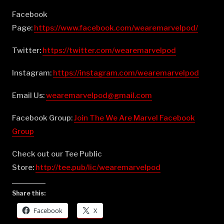
Facebook
Page:
⁠⁠⁠⁠⁠⁠⁠⁠⁠⁠⁠⁠⁠⁠⁠⁠⁠⁠⁠⁠⁠⁠⁠⁠⁠⁠⁠⁠⁠⁠⁠⁠⁠⁠⁠⁠⁠⁠⁠⁠⁠⁠⁠⁠⁠⁠⁠⁠https://www.facebook.com/wearemarvelpod/⁠⁠⁠⁠⁠⁠⁠⁠⁠⁠⁠⁠⁠⁠⁠⁠⁠⁠⁠⁠⁠⁠⁠⁠⁠⁠⁠⁠⁠⁠⁠⁠⁠⁠⁠⁠⁠⁠⁠⁠⁠⁠⁠⁠⁠⁠⁠⁠
Twitter:
⁠⁠⁠⁠⁠⁠⁠⁠⁠⁠⁠⁠⁠⁠⁠⁠⁠⁠⁠⁠⁠⁠⁠⁠⁠⁠⁠⁠⁠⁠⁠⁠⁠⁠⁠⁠⁠⁠⁠⁠⁠⁠⁠⁠⁠⁠⁠⁠https://twitter.com/wearemarvelpod⁠⁠⁠⁠⁠⁠⁠⁠⁠⁠⁠⁠⁠⁠⁠⁠⁠⁠⁠⁠⁠⁠⁠⁠⁠⁠⁠⁠⁠⁠⁠⁠⁠⁠⁠⁠⁠⁠⁠⁠⁠⁠⁠⁠⁠⁠⁠⁠
Instagram:
⁠⁠⁠⁠⁠⁠⁠⁠⁠⁠⁠⁠⁠⁠⁠⁠⁠⁠⁠⁠⁠⁠⁠⁠⁠⁠⁠⁠⁠⁠⁠⁠⁠⁠⁠⁠⁠⁠⁠⁠⁠⁠⁠⁠⁠⁠⁠⁠https://instagram.com/wearemarvelpod⁠⁠⁠⁠⁠⁠⁠⁠⁠⁠⁠⁠⁠⁠⁠⁠⁠⁠⁠⁠⁠⁠⁠⁠⁠⁠⁠⁠⁠⁠⁠⁠⁠⁠⁠⁠⁠⁠⁠⁠⁠⁠⁠⁠⁠⁠⁠⁠
Email Us:
⁠⁠⁠⁠⁠⁠⁠⁠⁠⁠⁠⁠⁠⁠⁠⁠⁠⁠⁠⁠⁠⁠⁠⁠⁠⁠⁠⁠⁠⁠⁠⁠⁠⁠⁠⁠⁠⁠⁠⁠⁠⁠⁠⁠⁠⁠⁠⁠wearemarvelpod@gmail.com⁠⁠⁠⁠⁠⁠⁠⁠⁠⁠⁠⁠⁠⁠⁠⁠⁠⁠⁠⁠⁠⁠⁠⁠⁠⁠⁠⁠⁠⁠⁠⁠⁠⁠⁠⁠⁠⁠⁠⁠⁠⁠⁠⁠⁠⁠⁠⁠
Facebook Group:
⁠⁠⁠⁠⁠⁠⁠⁠⁠⁠⁠⁠⁠⁠⁠⁠⁠⁠⁠⁠⁠⁠⁠⁠⁠⁠⁠⁠⁠⁠⁠⁠⁠⁠⁠⁠⁠⁠⁠⁠⁠⁠⁠⁠⁠⁠⁠⁠Join The We Are Marvel Facebook
Group⁠⁠⁠⁠⁠⁠⁠⁠⁠⁠⁠⁠⁠⁠⁠⁠⁠⁠⁠⁠⁠⁠⁠⁠⁠⁠⁠⁠⁠⁠⁠⁠⁠⁠⁠⁠⁠⁠⁠⁠⁠⁠⁠⁠⁠⁠⁠⁠
Check out our Tee Public
Store:
⁠⁠⁠⁠⁠⁠⁠⁠⁠⁠⁠⁠⁠⁠⁠⁠⁠⁠⁠⁠⁠⁠⁠⁠⁠⁠⁠⁠⁠⁠⁠⁠⁠⁠⁠⁠⁠⁠⁠⁠⁠⁠⁠⁠⁠⁠⁠⁠http://tee.pub/lic/wearemarvelpod⁠
Share this:
Facebook
X