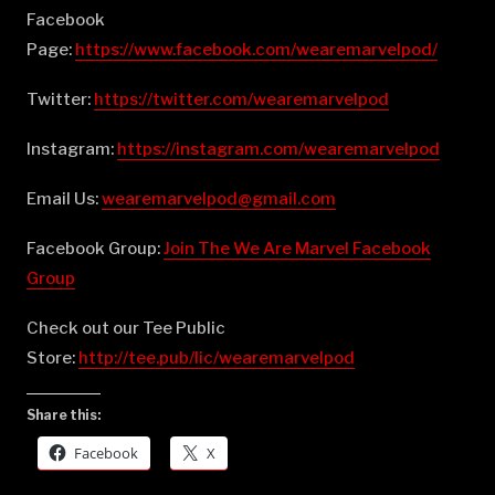
Facebook
Page:
⁠⁠⁠⁠⁠⁠⁠⁠⁠⁠⁠⁠⁠⁠⁠⁠⁠⁠⁠⁠⁠⁠⁠⁠⁠⁠⁠⁠⁠⁠⁠⁠⁠⁠⁠⁠⁠⁠⁠⁠⁠⁠⁠⁠⁠⁠⁠⁠⁠⁠⁠https://www.facebook.com/wearemarvelpod/⁠⁠⁠⁠⁠⁠⁠⁠⁠⁠⁠⁠⁠⁠⁠⁠⁠⁠⁠⁠⁠⁠⁠⁠⁠⁠⁠⁠⁠⁠⁠⁠⁠⁠⁠⁠⁠⁠⁠⁠⁠⁠⁠⁠⁠⁠⁠⁠⁠⁠⁠
Twitter:
⁠⁠⁠⁠⁠⁠⁠⁠⁠⁠⁠⁠⁠⁠⁠⁠⁠⁠⁠⁠⁠⁠⁠⁠⁠⁠⁠⁠⁠⁠⁠⁠⁠⁠⁠⁠⁠⁠⁠⁠⁠⁠⁠⁠⁠⁠⁠⁠⁠⁠⁠https://twitter.com/wearemarvelpod⁠⁠⁠⁠⁠⁠⁠⁠⁠⁠⁠⁠⁠⁠⁠⁠⁠⁠⁠⁠⁠⁠⁠⁠⁠⁠⁠⁠⁠⁠⁠⁠⁠⁠⁠⁠⁠⁠⁠⁠⁠⁠⁠⁠⁠⁠⁠⁠⁠⁠⁠
Instagram:
⁠⁠⁠⁠⁠⁠⁠⁠⁠⁠⁠⁠⁠⁠⁠⁠⁠⁠⁠⁠⁠⁠⁠⁠⁠⁠⁠⁠⁠⁠⁠⁠⁠⁠⁠⁠⁠⁠⁠⁠⁠⁠⁠⁠⁠⁠⁠⁠⁠⁠⁠https://instagram.com/wearemarvelpod⁠⁠⁠⁠⁠⁠⁠⁠⁠⁠⁠⁠⁠⁠⁠⁠⁠⁠⁠⁠⁠⁠⁠⁠⁠⁠⁠⁠⁠⁠⁠⁠⁠⁠⁠⁠⁠⁠⁠⁠⁠⁠⁠⁠⁠⁠⁠⁠⁠⁠⁠
Email Us:
⁠⁠⁠⁠⁠⁠⁠⁠⁠⁠⁠⁠⁠⁠⁠⁠⁠⁠⁠⁠⁠⁠⁠⁠⁠⁠⁠⁠⁠⁠⁠⁠⁠⁠⁠⁠⁠⁠⁠⁠⁠⁠⁠⁠⁠⁠⁠⁠⁠⁠⁠wearemarvelpod@gmail.com⁠⁠⁠⁠⁠⁠⁠⁠⁠⁠⁠⁠⁠⁠⁠⁠⁠⁠⁠⁠⁠⁠⁠⁠⁠⁠⁠⁠⁠⁠⁠⁠⁠⁠⁠⁠⁠⁠⁠⁠⁠⁠⁠⁠⁠⁠⁠⁠⁠⁠⁠
Facebook Group:
⁠⁠⁠⁠⁠⁠⁠⁠⁠⁠⁠⁠⁠⁠⁠⁠⁠⁠⁠⁠⁠⁠⁠⁠⁠⁠⁠⁠⁠⁠⁠⁠⁠⁠⁠⁠⁠⁠⁠⁠⁠⁠⁠⁠⁠⁠⁠⁠⁠⁠⁠Join The We Are Marvel Facebook
Group⁠⁠⁠⁠⁠⁠⁠⁠⁠⁠⁠⁠⁠⁠⁠⁠⁠⁠⁠⁠⁠⁠⁠⁠⁠⁠⁠⁠⁠⁠⁠⁠⁠⁠⁠⁠⁠⁠⁠⁠⁠⁠⁠⁠⁠⁠⁠⁠⁠⁠⁠
Check out our Tee Public
Store:
⁠⁠⁠⁠⁠⁠⁠⁠⁠⁠⁠⁠⁠⁠⁠⁠⁠⁠⁠⁠⁠⁠⁠⁠⁠⁠⁠⁠⁠⁠⁠⁠⁠⁠⁠⁠⁠⁠⁠⁠⁠⁠⁠⁠⁠⁠⁠⁠⁠⁠⁠http://tee.pub/lic/wearemarvelpod⁠
Share this:
Facebook
X