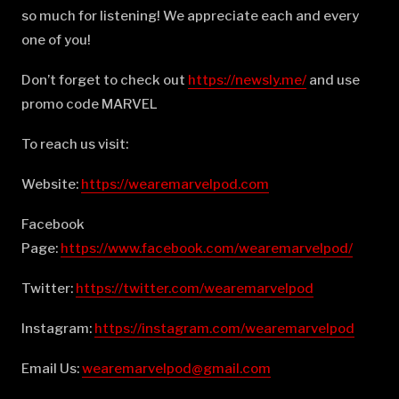
so much for listening! We appreciate each and every
one of you!
Don’t forget to check out
⁠⁠⁠⁠⁠⁠⁠⁠⁠⁠⁠⁠⁠⁠⁠⁠⁠⁠⁠⁠⁠⁠⁠⁠⁠⁠⁠⁠⁠⁠⁠⁠⁠⁠⁠⁠⁠⁠⁠⁠⁠⁠⁠⁠⁠⁠⁠⁠⁠⁠https://newsly.me/⁠⁠⁠⁠⁠⁠⁠⁠⁠⁠⁠⁠⁠⁠⁠⁠⁠⁠⁠⁠⁠⁠⁠⁠⁠⁠⁠⁠⁠⁠⁠⁠⁠⁠⁠⁠⁠⁠⁠⁠⁠⁠⁠⁠⁠⁠⁠⁠⁠⁠
and use
promo code MARVEL
To reach us visit:
Website:
⁠⁠⁠⁠⁠⁠⁠⁠⁠⁠⁠⁠⁠⁠⁠⁠⁠⁠⁠⁠⁠⁠⁠⁠⁠⁠⁠⁠⁠⁠⁠⁠⁠⁠⁠⁠⁠⁠⁠⁠⁠⁠⁠⁠⁠⁠⁠⁠⁠⁠https://wearemarvelpod.com⁠⁠⁠⁠⁠⁠⁠⁠⁠⁠⁠⁠⁠⁠⁠⁠⁠⁠⁠⁠⁠⁠⁠⁠⁠⁠⁠⁠⁠⁠⁠⁠⁠⁠⁠⁠⁠⁠⁠⁠⁠⁠⁠⁠⁠⁠⁠⁠⁠⁠
Facebook
Page:
⁠⁠⁠⁠⁠⁠⁠⁠⁠⁠⁠⁠⁠⁠⁠⁠⁠⁠⁠⁠⁠⁠⁠⁠⁠⁠⁠⁠⁠⁠⁠⁠⁠⁠⁠⁠⁠⁠⁠⁠⁠⁠⁠⁠⁠⁠⁠⁠⁠⁠https://www.facebook.com/wearemarvelpod/⁠⁠⁠⁠⁠⁠⁠⁠⁠⁠⁠⁠⁠⁠⁠⁠⁠⁠⁠⁠⁠⁠⁠⁠⁠⁠⁠⁠⁠⁠⁠⁠⁠⁠⁠⁠⁠⁠⁠⁠⁠⁠⁠⁠⁠⁠⁠⁠⁠⁠
Twitter:
⁠⁠⁠⁠⁠⁠⁠⁠⁠⁠⁠⁠⁠⁠⁠⁠⁠⁠⁠⁠⁠⁠⁠⁠⁠⁠⁠⁠⁠⁠⁠⁠⁠⁠⁠⁠⁠⁠⁠⁠⁠⁠⁠⁠⁠⁠⁠⁠⁠⁠https://twitter.com/wearemarvelpod⁠⁠⁠⁠⁠⁠⁠⁠⁠⁠⁠⁠⁠⁠⁠⁠⁠⁠⁠⁠⁠⁠⁠⁠⁠⁠⁠⁠⁠⁠⁠⁠⁠⁠⁠⁠⁠⁠⁠⁠⁠⁠⁠⁠⁠⁠⁠⁠⁠⁠
Instagram:
⁠⁠⁠⁠⁠⁠⁠⁠⁠⁠⁠⁠⁠⁠⁠⁠⁠⁠⁠⁠⁠⁠⁠⁠⁠⁠⁠⁠⁠⁠⁠⁠⁠⁠⁠⁠⁠⁠⁠⁠⁠⁠⁠⁠⁠⁠⁠⁠⁠⁠https://instagram.com/wearemarvelpod⁠⁠⁠⁠⁠⁠⁠⁠⁠⁠⁠⁠⁠⁠⁠⁠⁠⁠⁠⁠⁠⁠⁠⁠⁠⁠⁠⁠⁠⁠⁠⁠⁠⁠⁠⁠⁠⁠⁠⁠⁠⁠⁠⁠⁠⁠⁠⁠⁠⁠
Email Us:
⁠⁠⁠⁠⁠⁠⁠⁠⁠⁠⁠⁠⁠⁠⁠⁠⁠⁠⁠⁠⁠⁠⁠⁠⁠⁠⁠⁠⁠⁠⁠⁠⁠⁠⁠⁠⁠⁠⁠⁠⁠⁠⁠⁠⁠⁠⁠⁠⁠⁠wearemarvelpod@gmail.com⁠⁠⁠⁠⁠⁠⁠⁠⁠⁠⁠⁠⁠⁠⁠⁠⁠⁠⁠⁠⁠⁠⁠⁠⁠⁠⁠⁠⁠⁠⁠⁠⁠⁠⁠⁠⁠⁠⁠⁠⁠⁠⁠⁠⁠⁠⁠⁠⁠⁠