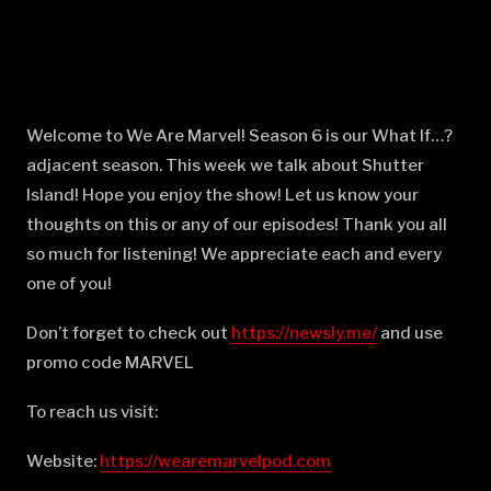
Welcome to We Are Marvel! Season 6 is our What If…?
adjacent season. This week we talk about Shutter
Island! Hope you enjoy the show! Let us know your
thoughts on this or any of our episodes! Thank you all
so much for listening! We appreciate each and every
one of you!
Don’t forget to check out
⁠⁠⁠⁠⁠⁠⁠⁠⁠⁠⁠⁠⁠⁠⁠⁠⁠⁠⁠⁠⁠⁠⁠⁠⁠⁠⁠⁠⁠⁠⁠⁠⁠⁠⁠⁠⁠⁠⁠⁠⁠⁠⁠⁠⁠⁠⁠⁠⁠⁠⁠https://newsly.me/⁠⁠⁠⁠⁠⁠⁠⁠⁠⁠⁠⁠⁠⁠⁠⁠⁠⁠⁠⁠⁠⁠⁠⁠⁠⁠⁠⁠⁠⁠⁠⁠⁠⁠⁠⁠⁠⁠⁠⁠⁠⁠⁠⁠⁠⁠⁠⁠⁠⁠⁠
and use
promo code MARVEL
To reach us visit:
Website:
⁠⁠⁠⁠⁠⁠⁠⁠⁠⁠⁠⁠⁠⁠⁠⁠⁠⁠⁠⁠⁠⁠⁠⁠⁠⁠⁠⁠⁠⁠⁠⁠⁠⁠⁠⁠⁠⁠⁠⁠⁠⁠⁠⁠⁠⁠⁠⁠⁠⁠⁠https://wearemarvelpod.com⁠⁠⁠⁠⁠⁠⁠⁠⁠⁠⁠⁠⁠⁠⁠⁠⁠⁠⁠⁠⁠⁠⁠⁠⁠⁠⁠⁠⁠⁠⁠⁠⁠⁠⁠⁠⁠⁠⁠⁠⁠⁠⁠⁠⁠⁠⁠⁠⁠⁠⁠