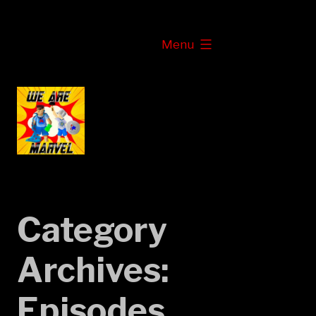
Skip
to
expanded
Menu
content
Category
Archives:
Episodes