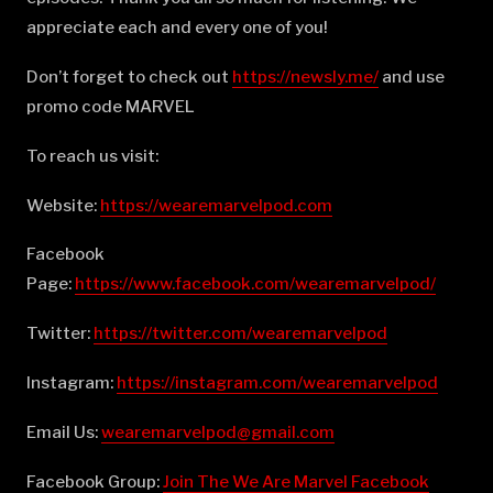
appreciate each and every one of you!
Don’t forget to check out
⁠⁠⁠⁠⁠⁠⁠⁠⁠⁠⁠⁠⁠⁠⁠⁠⁠⁠⁠⁠⁠⁠⁠⁠⁠⁠⁠⁠⁠⁠⁠⁠⁠⁠⁠⁠⁠⁠⁠⁠⁠⁠⁠⁠⁠⁠⁠⁠⁠⁠⁠⁠https://newsly.me/⁠⁠⁠⁠⁠⁠⁠⁠⁠⁠⁠⁠⁠⁠⁠⁠⁠⁠⁠⁠⁠⁠⁠⁠⁠⁠⁠⁠⁠⁠⁠⁠⁠⁠⁠⁠⁠⁠⁠⁠⁠⁠⁠⁠⁠⁠⁠⁠⁠⁠⁠⁠
and use
promo code MARVEL
To reach us visit:
Website:
⁠⁠⁠⁠⁠⁠⁠⁠⁠⁠⁠⁠⁠⁠⁠⁠⁠⁠⁠⁠⁠⁠⁠⁠⁠⁠⁠⁠⁠⁠⁠⁠⁠⁠⁠⁠⁠⁠⁠⁠⁠⁠⁠⁠⁠⁠⁠⁠⁠⁠⁠⁠https://wearemarvelpod.com⁠⁠⁠⁠⁠⁠⁠⁠⁠⁠⁠⁠⁠⁠⁠⁠⁠⁠⁠⁠⁠⁠⁠⁠⁠⁠⁠⁠⁠⁠⁠⁠⁠⁠⁠⁠⁠⁠⁠⁠⁠⁠⁠⁠⁠⁠⁠⁠⁠⁠⁠⁠
Facebook
Page:
⁠⁠⁠⁠⁠⁠⁠⁠⁠⁠⁠⁠⁠⁠⁠⁠⁠⁠⁠⁠⁠⁠⁠⁠⁠⁠⁠⁠⁠⁠⁠⁠⁠⁠⁠⁠⁠⁠⁠⁠⁠⁠⁠⁠⁠⁠⁠⁠⁠⁠⁠⁠https://www.facebook.com/wearemarvelpod/⁠⁠⁠⁠⁠⁠⁠⁠⁠⁠⁠⁠⁠⁠⁠⁠⁠⁠⁠⁠⁠⁠⁠⁠⁠⁠⁠⁠⁠⁠⁠⁠⁠⁠⁠⁠⁠⁠⁠⁠⁠⁠⁠⁠⁠⁠⁠⁠⁠⁠⁠⁠
Twitter:
⁠⁠⁠⁠⁠⁠⁠⁠⁠⁠⁠⁠⁠⁠⁠⁠⁠⁠⁠⁠⁠⁠⁠⁠⁠⁠⁠⁠⁠⁠⁠⁠⁠⁠⁠⁠⁠⁠⁠⁠⁠⁠⁠⁠⁠⁠⁠⁠⁠⁠⁠⁠https://twitter.com/wearemarvelpod⁠⁠⁠⁠⁠⁠⁠⁠⁠⁠⁠⁠⁠⁠⁠⁠⁠⁠⁠⁠⁠⁠⁠⁠⁠⁠⁠⁠⁠⁠⁠⁠⁠⁠⁠⁠⁠⁠⁠⁠⁠⁠⁠⁠⁠⁠⁠⁠⁠⁠⁠⁠
Instagram:
⁠⁠⁠⁠⁠⁠⁠⁠⁠⁠⁠⁠⁠⁠⁠⁠⁠⁠⁠⁠⁠⁠⁠⁠⁠⁠⁠⁠⁠⁠⁠⁠⁠⁠⁠⁠⁠⁠⁠⁠⁠⁠⁠⁠⁠⁠⁠⁠⁠⁠⁠⁠https://instagram.com/wearemarvelpod⁠⁠⁠⁠⁠⁠⁠⁠⁠⁠⁠⁠⁠⁠⁠⁠⁠⁠⁠⁠⁠⁠⁠⁠⁠⁠⁠⁠⁠⁠⁠⁠⁠⁠⁠⁠⁠⁠⁠⁠⁠⁠⁠⁠⁠⁠⁠⁠⁠⁠⁠⁠
Email Us:
⁠⁠⁠⁠⁠⁠⁠⁠⁠⁠⁠⁠⁠⁠⁠⁠⁠⁠⁠⁠⁠⁠⁠⁠⁠⁠⁠⁠⁠⁠⁠⁠⁠⁠⁠⁠⁠⁠⁠⁠⁠⁠⁠⁠⁠⁠⁠⁠⁠⁠⁠⁠wearemarvelpod@gmail.com⁠⁠⁠⁠⁠⁠⁠⁠⁠⁠⁠⁠⁠⁠⁠⁠⁠⁠⁠⁠⁠⁠⁠⁠⁠⁠⁠⁠⁠⁠⁠⁠⁠⁠⁠⁠⁠⁠⁠⁠⁠⁠⁠⁠⁠⁠⁠⁠⁠⁠⁠⁠
Facebook Group:
⁠⁠⁠⁠⁠⁠⁠⁠⁠⁠⁠⁠⁠⁠⁠⁠⁠⁠⁠⁠⁠⁠⁠⁠⁠⁠⁠⁠⁠⁠⁠⁠⁠⁠⁠⁠⁠⁠⁠⁠⁠⁠⁠⁠⁠⁠⁠⁠⁠⁠⁠⁠Join The We Are Marvel Facebook