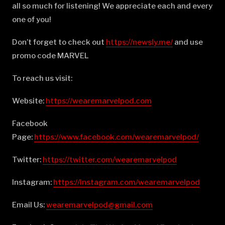
all so much for listening! We appreciate each and every
one of you!
Don’t forget to check out
⁠⁠⁠⁠⁠⁠⁠⁠⁠⁠⁠⁠⁠⁠⁠⁠⁠⁠⁠⁠⁠⁠⁠⁠⁠⁠⁠⁠⁠⁠⁠⁠⁠⁠⁠⁠⁠⁠⁠⁠⁠⁠⁠⁠⁠⁠⁠⁠⁠https://newsly.me/⁠⁠⁠⁠⁠⁠⁠⁠⁠⁠⁠⁠⁠⁠⁠⁠⁠⁠⁠⁠⁠⁠⁠⁠⁠⁠⁠⁠⁠⁠⁠⁠⁠⁠⁠⁠⁠⁠⁠⁠⁠⁠⁠⁠⁠⁠⁠⁠⁠
and use
promo code MARVEL
To reach us visit:
Website:
⁠⁠⁠⁠⁠⁠⁠⁠⁠⁠⁠⁠⁠⁠⁠⁠⁠⁠⁠⁠⁠⁠⁠⁠⁠⁠⁠⁠⁠⁠⁠⁠⁠⁠⁠⁠⁠⁠⁠⁠⁠⁠⁠⁠⁠⁠⁠⁠⁠https://wearemarvelpod.com⁠⁠⁠⁠⁠⁠⁠⁠⁠⁠⁠⁠⁠⁠⁠⁠⁠⁠⁠⁠⁠⁠⁠⁠⁠⁠⁠⁠⁠⁠⁠⁠⁠⁠⁠⁠⁠⁠⁠⁠⁠⁠⁠⁠⁠⁠⁠⁠⁠
Facebook
Page:
⁠⁠⁠⁠⁠⁠⁠⁠⁠⁠⁠⁠⁠⁠⁠⁠⁠⁠⁠⁠⁠⁠⁠⁠⁠⁠⁠⁠⁠⁠⁠⁠⁠⁠⁠⁠⁠⁠⁠⁠⁠⁠⁠⁠⁠⁠⁠⁠⁠https://www.facebook.com/wearemarvelpod/⁠⁠⁠⁠⁠⁠⁠⁠⁠⁠⁠⁠⁠⁠⁠⁠⁠⁠⁠⁠⁠⁠⁠⁠⁠⁠⁠⁠⁠⁠⁠⁠⁠⁠⁠⁠⁠⁠⁠⁠⁠⁠⁠⁠⁠⁠⁠⁠⁠
Twitter:
⁠⁠⁠⁠⁠⁠⁠⁠⁠⁠⁠⁠⁠⁠⁠⁠⁠⁠⁠⁠⁠⁠⁠⁠⁠⁠⁠⁠⁠⁠⁠⁠⁠⁠⁠⁠⁠⁠⁠⁠⁠⁠⁠⁠⁠⁠⁠⁠⁠https://twitter.com/wearemarvelpod⁠⁠⁠⁠⁠⁠⁠⁠⁠⁠⁠⁠⁠⁠⁠⁠⁠⁠⁠⁠⁠⁠⁠⁠⁠⁠⁠⁠⁠⁠⁠⁠⁠⁠⁠⁠⁠⁠⁠⁠⁠⁠⁠⁠⁠⁠⁠⁠⁠
Instagram:
⁠⁠⁠⁠⁠⁠⁠⁠⁠⁠⁠⁠⁠⁠⁠⁠⁠⁠⁠⁠⁠⁠⁠⁠⁠⁠⁠⁠⁠⁠⁠⁠⁠⁠⁠⁠⁠⁠⁠⁠⁠⁠⁠⁠⁠⁠⁠⁠⁠https://instagram.com/wearemarvelpod⁠⁠⁠⁠⁠⁠⁠⁠⁠⁠⁠⁠⁠⁠⁠⁠⁠⁠⁠⁠⁠⁠⁠⁠⁠⁠⁠⁠⁠⁠⁠⁠⁠⁠⁠⁠⁠⁠⁠⁠⁠⁠⁠⁠⁠⁠⁠⁠⁠
Email Us:
⁠⁠⁠⁠⁠⁠⁠⁠⁠⁠⁠⁠⁠⁠⁠⁠⁠⁠⁠⁠⁠⁠⁠⁠⁠⁠⁠⁠⁠⁠⁠⁠⁠⁠⁠⁠⁠⁠⁠⁠⁠⁠⁠⁠⁠⁠⁠⁠⁠wearemarvelpod@gmail.com⁠⁠⁠⁠⁠⁠⁠⁠⁠⁠⁠⁠⁠⁠⁠⁠⁠⁠⁠⁠⁠⁠⁠⁠⁠⁠⁠⁠⁠⁠⁠⁠⁠⁠⁠⁠⁠⁠⁠⁠⁠⁠⁠⁠⁠⁠⁠⁠⁠