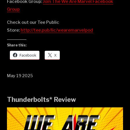
Facebook Group:
⁠⁠⁠⁠⁠⁠⁠⁠⁠⁠⁠⁠⁠⁠⁠⁠⁠⁠⁠⁠⁠⁠⁠⁠⁠⁠⁠⁠⁠⁠⁠⁠⁠⁠⁠⁠⁠⁠⁠⁠⁠⁠⁠⁠⁠⁠⁠⁠⁠Join The We Are Marvel Facebook
Group⁠⁠⁠⁠⁠⁠⁠⁠⁠⁠⁠⁠⁠⁠⁠⁠⁠⁠⁠⁠⁠⁠⁠⁠⁠⁠⁠⁠⁠⁠⁠⁠⁠⁠⁠⁠⁠⁠⁠⁠⁠⁠⁠⁠⁠⁠⁠⁠⁠
Check out our Tee Public
Store:
⁠⁠⁠⁠⁠⁠⁠⁠⁠⁠⁠⁠⁠⁠⁠⁠⁠⁠⁠⁠⁠⁠⁠⁠⁠⁠⁠⁠⁠⁠⁠⁠⁠⁠⁠⁠⁠⁠⁠⁠⁠⁠⁠⁠⁠⁠⁠⁠⁠http://tee.pub/lic/wearemarvelpod⁠
Share this:
Facebook
X
May 19 2025
Thunderbolts* Review