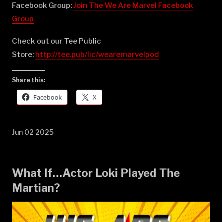
Facebook Group:
⁠⁠⁠⁠⁠⁠⁠⁠⁠⁠⁠⁠⁠⁠⁠⁠⁠⁠⁠⁠⁠⁠⁠⁠⁠⁠⁠⁠⁠⁠⁠⁠⁠⁠⁠⁠⁠⁠⁠⁠⁠⁠⁠⁠⁠⁠⁠⁠⁠⁠Join The We Are Marvel Facebook
Group⁠⁠⁠⁠⁠⁠⁠⁠⁠⁠⁠⁠⁠⁠⁠⁠⁠⁠⁠⁠⁠⁠⁠⁠⁠⁠⁠⁠⁠⁠⁠⁠⁠⁠⁠⁠⁠⁠⁠⁠⁠⁠⁠⁠⁠⁠⁠⁠⁠⁠
Check out our Tee Public
Store:
⁠⁠⁠⁠⁠⁠⁠⁠⁠⁠⁠⁠⁠⁠⁠⁠⁠⁠⁠⁠⁠⁠⁠⁠⁠⁠⁠⁠⁠⁠⁠⁠⁠⁠⁠⁠⁠⁠⁠⁠⁠⁠⁠⁠⁠⁠⁠⁠⁠⁠http://tee.pub/lic/wearemarvelpod⁠
Share this:
Facebook
X
Jun 02 2025
What If…Actor Loki Played The
Martian?