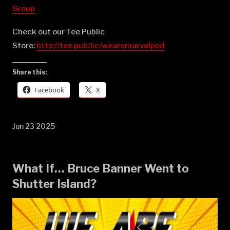
Group⁠⁠⁠⁠⁠⁠⁠⁠⁠⁠⁠⁠⁠⁠⁠⁠⁠⁠⁠⁠⁠⁠⁠⁠⁠⁠⁠⁠⁠⁠⁠⁠⁠⁠⁠⁠⁠⁠⁠⁠⁠⁠⁠⁠⁠⁠⁠⁠⁠⁠⁠⁠
Check out our Tee Public
Store:
⁠⁠⁠⁠⁠⁠⁠⁠⁠⁠⁠⁠⁠⁠⁠⁠⁠⁠⁠⁠⁠⁠⁠⁠⁠⁠⁠⁠⁠⁠⁠⁠⁠⁠⁠⁠⁠⁠⁠⁠⁠⁠⁠⁠⁠⁠⁠⁠⁠⁠⁠⁠http://tee.pub/lic/wearemarvelpod⁠
Share this:
Facebook
X
Jun 23 2025
What If… Bruce Banner Went to
Shutter Island?