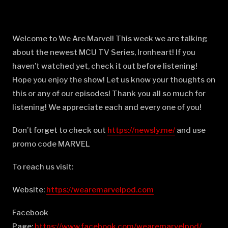
Welcome to We Are Marvel! This week we are talking
about the newest MCU TV Series, Ironheart! If you
haven’t watched yet, check it out before listening!
Hope you enjoy the show! Let us know your thoughts on
this or any of our episodes! Thank you all so much for
listening! We appreciate each and every one of you!
Don’t forget to check out
⁠⁠⁠⁠⁠⁠⁠⁠⁠⁠⁠⁠⁠⁠⁠⁠⁠⁠⁠⁠⁠⁠⁠⁠⁠⁠⁠⁠⁠⁠⁠⁠⁠⁠⁠⁠⁠⁠⁠⁠⁠⁠⁠⁠⁠⁠⁠⁠⁠https://newsly.me/⁠⁠⁠⁠⁠⁠⁠⁠⁠⁠⁠⁠⁠⁠⁠⁠⁠⁠⁠⁠⁠⁠⁠⁠⁠⁠⁠⁠⁠⁠⁠⁠⁠⁠⁠⁠⁠⁠⁠⁠⁠⁠⁠⁠⁠⁠⁠⁠⁠
and use
promo code MARVEL
To reach us visit:
Website:
⁠⁠⁠⁠⁠⁠⁠⁠⁠⁠⁠⁠⁠⁠⁠⁠⁠⁠⁠⁠⁠⁠⁠⁠⁠⁠⁠⁠⁠⁠⁠⁠⁠⁠⁠⁠⁠⁠⁠⁠⁠⁠⁠⁠⁠⁠⁠⁠⁠https://wearemarvelpod.com⁠⁠⁠⁠⁠⁠⁠⁠⁠⁠⁠⁠⁠⁠⁠⁠⁠⁠⁠⁠⁠⁠⁠⁠⁠⁠⁠⁠⁠⁠⁠⁠⁠⁠⁠⁠⁠⁠⁠⁠⁠⁠⁠⁠⁠⁠⁠⁠⁠
Facebook
Page:
⁠⁠⁠⁠⁠⁠⁠⁠⁠⁠⁠⁠⁠⁠⁠⁠⁠⁠⁠⁠⁠⁠⁠⁠⁠⁠⁠⁠⁠⁠⁠⁠⁠⁠⁠⁠⁠⁠⁠⁠⁠⁠⁠⁠⁠⁠⁠⁠⁠https://www.facebook.com/wearemarvelpod/⁠⁠⁠⁠⁠⁠⁠⁠⁠⁠⁠⁠⁠⁠⁠⁠⁠⁠⁠⁠⁠⁠⁠⁠⁠⁠⁠⁠⁠⁠⁠⁠⁠⁠⁠⁠⁠⁠⁠⁠⁠⁠⁠⁠⁠⁠⁠⁠⁠