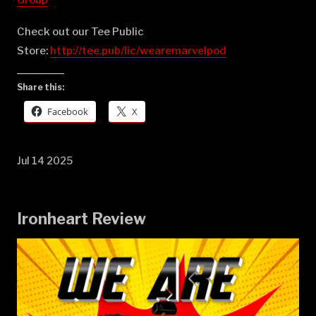
Check out our Tee Public
Store:
⁠⁠⁠⁠⁠⁠⁠⁠⁠⁠⁠⁠⁠⁠⁠⁠⁠⁠⁠⁠⁠⁠⁠⁠⁠⁠⁠⁠⁠⁠⁠⁠⁠⁠⁠⁠⁠⁠⁠⁠⁠⁠⁠⁠⁠⁠⁠⁠⁠⁠http://tee.pub/lic/wearemarvelpod⁠
Share this:
Facebook
X
Jul 14 2025
Ironheart Review