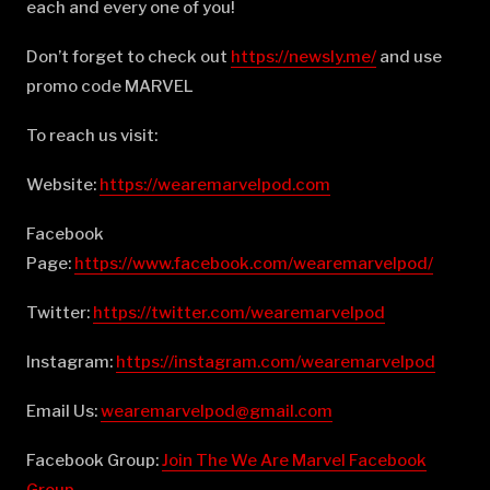
each and every one of you!
Don’t forget to check out
⁠⁠⁠⁠⁠⁠⁠⁠⁠⁠⁠⁠⁠⁠⁠⁠⁠⁠⁠⁠⁠⁠⁠⁠⁠⁠⁠⁠⁠⁠⁠⁠⁠⁠⁠⁠⁠⁠⁠⁠⁠⁠⁠⁠⁠⁠⁠⁠⁠⁠https://newsly.me/⁠⁠⁠⁠⁠⁠⁠⁠⁠⁠⁠⁠⁠⁠⁠⁠⁠⁠⁠⁠⁠⁠⁠⁠⁠⁠⁠⁠⁠⁠⁠⁠⁠⁠⁠⁠⁠⁠⁠⁠⁠⁠⁠⁠⁠⁠⁠⁠⁠⁠
and use
promo code MARVEL
To reach us visit:
Website:
⁠⁠⁠⁠⁠⁠⁠⁠⁠⁠⁠⁠⁠⁠⁠⁠⁠⁠⁠⁠⁠⁠⁠⁠⁠⁠⁠⁠⁠⁠⁠⁠⁠⁠⁠⁠⁠⁠⁠⁠⁠⁠⁠⁠⁠⁠⁠⁠⁠⁠https://wearemarvelpod.com⁠⁠⁠⁠⁠⁠⁠⁠⁠⁠⁠⁠⁠⁠⁠⁠⁠⁠⁠⁠⁠⁠⁠⁠⁠⁠⁠⁠⁠⁠⁠⁠⁠⁠⁠⁠⁠⁠⁠⁠⁠⁠⁠⁠⁠⁠⁠⁠⁠⁠
Facebook
Page:
⁠⁠⁠⁠⁠⁠⁠⁠⁠⁠⁠⁠⁠⁠⁠⁠⁠⁠⁠⁠⁠⁠⁠⁠⁠⁠⁠⁠⁠⁠⁠⁠⁠⁠⁠⁠⁠⁠⁠⁠⁠⁠⁠⁠⁠⁠⁠⁠⁠⁠https://www.facebook.com/wearemarvelpod/⁠⁠⁠⁠⁠⁠⁠⁠⁠⁠⁠⁠⁠⁠⁠⁠⁠⁠⁠⁠⁠⁠⁠⁠⁠⁠⁠⁠⁠⁠⁠⁠⁠⁠⁠⁠⁠⁠⁠⁠⁠⁠⁠⁠⁠⁠⁠⁠⁠⁠
Twitter:
⁠⁠⁠⁠⁠⁠⁠⁠⁠⁠⁠⁠⁠⁠⁠⁠⁠⁠⁠⁠⁠⁠⁠⁠⁠⁠⁠⁠⁠⁠⁠⁠⁠⁠⁠⁠⁠⁠⁠⁠⁠⁠⁠⁠⁠⁠⁠⁠⁠⁠https://twitter.com/wearemarvelpod⁠⁠⁠⁠⁠⁠⁠⁠⁠⁠⁠⁠⁠⁠⁠⁠⁠⁠⁠⁠⁠⁠⁠⁠⁠⁠⁠⁠⁠⁠⁠⁠⁠⁠⁠⁠⁠⁠⁠⁠⁠⁠⁠⁠⁠⁠⁠⁠⁠⁠
Instagram:
⁠⁠⁠⁠⁠⁠⁠⁠⁠⁠⁠⁠⁠⁠⁠⁠⁠⁠⁠⁠⁠⁠⁠⁠⁠⁠⁠⁠⁠⁠⁠⁠⁠⁠⁠⁠⁠⁠⁠⁠⁠⁠⁠⁠⁠⁠⁠⁠⁠⁠https://instagram.com/wearemarvelpod⁠⁠⁠⁠⁠⁠⁠⁠⁠⁠⁠⁠⁠⁠⁠⁠⁠⁠⁠⁠⁠⁠⁠⁠⁠⁠⁠⁠⁠⁠⁠⁠⁠⁠⁠⁠⁠⁠⁠⁠⁠⁠⁠⁠⁠⁠⁠⁠⁠⁠
Email Us:
⁠⁠⁠⁠⁠⁠⁠⁠⁠⁠⁠⁠⁠⁠⁠⁠⁠⁠⁠⁠⁠⁠⁠⁠⁠⁠⁠⁠⁠⁠⁠⁠⁠⁠⁠⁠⁠⁠⁠⁠⁠⁠⁠⁠⁠⁠⁠⁠⁠⁠wearemarvelpod@gmail.com⁠⁠⁠⁠⁠⁠⁠⁠⁠⁠⁠⁠⁠⁠⁠⁠⁠⁠⁠⁠⁠⁠⁠⁠⁠⁠⁠⁠⁠⁠⁠⁠⁠⁠⁠⁠⁠⁠⁠⁠⁠⁠⁠⁠⁠⁠⁠⁠⁠⁠
Facebook Group:
⁠⁠⁠⁠⁠⁠⁠⁠⁠⁠⁠⁠⁠⁠⁠⁠⁠⁠⁠⁠⁠⁠⁠⁠⁠⁠⁠⁠⁠⁠⁠⁠⁠⁠⁠⁠⁠⁠⁠⁠⁠⁠⁠⁠⁠⁠⁠⁠⁠⁠Join The We Are Marvel Facebook
Group⁠⁠⁠⁠⁠⁠⁠⁠⁠⁠⁠⁠⁠⁠⁠⁠⁠⁠⁠⁠⁠⁠⁠⁠⁠⁠⁠⁠⁠⁠⁠⁠⁠⁠⁠⁠⁠⁠⁠⁠⁠⁠⁠⁠⁠⁠⁠⁠⁠⁠