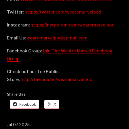
Twitter:
⁠⁠⁠⁠⁠⁠⁠⁠⁠⁠⁠⁠⁠⁠⁠⁠⁠⁠⁠⁠⁠⁠⁠⁠⁠⁠⁠⁠⁠⁠⁠⁠⁠⁠⁠⁠⁠⁠⁠⁠⁠⁠⁠⁠⁠⁠⁠⁠⁠https://twitter.com/wearemarvelpod⁠⁠⁠⁠⁠⁠⁠⁠⁠⁠⁠⁠⁠⁠⁠⁠⁠⁠⁠⁠⁠⁠⁠⁠⁠⁠⁠⁠⁠⁠⁠⁠⁠⁠⁠⁠⁠⁠⁠⁠⁠⁠⁠⁠⁠⁠⁠⁠⁠
Instagram:
⁠⁠⁠⁠⁠⁠⁠⁠⁠⁠⁠⁠⁠⁠⁠⁠⁠⁠⁠⁠⁠⁠⁠⁠⁠⁠⁠⁠⁠⁠⁠⁠⁠⁠⁠⁠⁠⁠⁠⁠⁠⁠⁠⁠⁠⁠⁠⁠⁠https://instagram.com/wearemarvelpod⁠⁠⁠⁠⁠⁠⁠⁠⁠⁠⁠⁠⁠⁠⁠⁠⁠⁠⁠⁠⁠⁠⁠⁠⁠⁠⁠⁠⁠⁠⁠⁠⁠⁠⁠⁠⁠⁠⁠⁠⁠⁠⁠⁠⁠⁠⁠⁠⁠
Email Us:
⁠⁠⁠⁠⁠⁠⁠⁠⁠⁠⁠⁠⁠⁠⁠⁠⁠⁠⁠⁠⁠⁠⁠⁠⁠⁠⁠⁠⁠⁠⁠⁠⁠⁠⁠⁠⁠⁠⁠⁠⁠⁠⁠⁠⁠⁠⁠⁠⁠wearemarvelpod@gmail.com⁠⁠⁠⁠⁠⁠⁠⁠⁠⁠⁠⁠⁠⁠⁠⁠⁠⁠⁠⁠⁠⁠⁠⁠⁠⁠⁠⁠⁠⁠⁠⁠⁠⁠⁠⁠⁠⁠⁠⁠⁠⁠⁠⁠⁠⁠⁠⁠⁠
Facebook Group:
⁠⁠⁠⁠⁠⁠⁠⁠⁠⁠⁠⁠⁠⁠⁠⁠⁠⁠⁠⁠⁠⁠⁠⁠⁠⁠⁠⁠⁠⁠⁠⁠⁠⁠⁠⁠⁠⁠⁠⁠⁠⁠⁠⁠⁠⁠⁠⁠⁠Join The We Are Marvel Facebook
Group⁠⁠⁠⁠⁠⁠⁠⁠⁠⁠⁠⁠⁠⁠⁠⁠⁠⁠⁠⁠⁠⁠⁠⁠⁠⁠⁠⁠⁠⁠⁠⁠⁠⁠⁠⁠⁠⁠⁠⁠⁠⁠⁠⁠⁠⁠⁠⁠⁠
Check out our Tee Public
Store:
⁠⁠⁠⁠⁠⁠⁠⁠⁠⁠⁠⁠⁠⁠⁠⁠⁠⁠⁠⁠⁠⁠⁠⁠⁠⁠⁠⁠⁠⁠⁠⁠⁠⁠⁠⁠⁠⁠⁠⁠⁠⁠⁠⁠⁠⁠⁠⁠⁠http://tee.pub/lic/wearemarvelpod⁠
Share this:
Facebook
X
Jul 07 2025