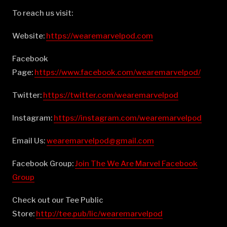
To reach us visit:
Website:
⁠⁠⁠⁠⁠⁠⁠⁠⁠⁠⁠⁠⁠⁠⁠⁠⁠⁠⁠⁠⁠⁠⁠⁠⁠⁠⁠⁠⁠⁠⁠⁠⁠⁠⁠⁠⁠⁠⁠⁠⁠⁠⁠⁠⁠⁠⁠⁠⁠⁠⁠⁠⁠⁠⁠⁠⁠⁠⁠⁠⁠⁠⁠⁠⁠⁠⁠⁠⁠⁠⁠⁠⁠⁠https://wearemarvelpod.com⁠⁠⁠⁠⁠⁠⁠⁠⁠⁠⁠⁠⁠⁠⁠⁠⁠⁠⁠⁠⁠⁠⁠⁠⁠⁠⁠⁠⁠⁠⁠⁠⁠⁠⁠⁠⁠⁠⁠⁠⁠⁠⁠⁠⁠⁠⁠⁠⁠⁠⁠⁠⁠⁠⁠⁠⁠⁠⁠⁠⁠⁠⁠⁠⁠⁠⁠⁠⁠⁠⁠⁠⁠⁠
Facebook
Page:
⁠⁠⁠⁠⁠⁠⁠⁠⁠⁠⁠⁠⁠⁠⁠⁠⁠⁠⁠⁠⁠⁠⁠⁠⁠⁠⁠⁠⁠⁠⁠⁠⁠⁠⁠⁠⁠⁠⁠⁠⁠⁠⁠⁠⁠⁠⁠⁠⁠⁠⁠⁠⁠⁠⁠⁠⁠⁠⁠⁠⁠⁠⁠⁠⁠⁠⁠⁠⁠⁠⁠⁠⁠⁠https://www.facebook.com/wearemarvelpod/⁠⁠⁠⁠⁠⁠⁠⁠⁠⁠⁠⁠⁠⁠⁠⁠⁠⁠⁠⁠⁠⁠⁠⁠⁠⁠⁠⁠⁠⁠⁠⁠⁠⁠⁠⁠⁠⁠⁠⁠⁠⁠⁠⁠⁠⁠⁠⁠⁠⁠⁠⁠⁠⁠⁠⁠⁠⁠⁠⁠⁠⁠⁠⁠⁠⁠⁠⁠⁠⁠⁠⁠⁠⁠
Twitter:
⁠⁠⁠⁠⁠⁠⁠⁠⁠⁠⁠⁠⁠⁠⁠⁠⁠⁠⁠⁠⁠⁠⁠⁠⁠⁠⁠⁠⁠⁠⁠⁠⁠⁠⁠⁠⁠⁠⁠⁠⁠⁠⁠⁠⁠⁠⁠⁠⁠⁠⁠⁠⁠⁠⁠⁠⁠⁠⁠⁠⁠⁠⁠⁠⁠⁠⁠⁠⁠⁠⁠⁠⁠⁠https://twitter.com/wearemarvelpod⁠⁠⁠⁠⁠⁠⁠⁠⁠⁠⁠⁠⁠⁠⁠⁠⁠⁠⁠⁠⁠⁠⁠⁠⁠⁠⁠⁠⁠⁠⁠⁠⁠⁠⁠⁠⁠⁠⁠⁠⁠⁠⁠⁠⁠⁠⁠⁠⁠⁠⁠⁠⁠⁠⁠⁠⁠⁠⁠⁠⁠⁠⁠⁠⁠⁠⁠⁠⁠⁠⁠⁠⁠⁠
Instagram:
⁠⁠⁠⁠⁠⁠⁠⁠⁠⁠⁠⁠⁠⁠⁠⁠⁠⁠⁠⁠⁠⁠⁠⁠⁠⁠⁠⁠⁠⁠⁠⁠⁠⁠⁠⁠⁠⁠⁠⁠⁠⁠⁠⁠⁠⁠⁠⁠⁠⁠⁠⁠⁠⁠⁠⁠⁠⁠⁠⁠⁠⁠⁠⁠⁠⁠⁠⁠⁠⁠⁠⁠⁠⁠https://instagram.com/wearemarvelpod⁠⁠⁠⁠⁠⁠⁠⁠⁠⁠⁠⁠⁠⁠⁠⁠⁠⁠⁠⁠⁠⁠⁠⁠⁠⁠⁠⁠⁠⁠⁠⁠⁠⁠⁠⁠⁠⁠⁠⁠⁠⁠⁠⁠⁠⁠⁠⁠⁠⁠⁠⁠⁠⁠⁠⁠⁠⁠⁠⁠⁠⁠⁠⁠⁠⁠⁠⁠⁠⁠⁠⁠⁠⁠
Email Us:
⁠⁠⁠⁠⁠⁠⁠⁠⁠⁠⁠⁠⁠⁠⁠⁠⁠⁠⁠⁠⁠⁠⁠⁠⁠⁠⁠⁠⁠⁠⁠⁠⁠⁠⁠⁠⁠⁠⁠⁠⁠⁠⁠⁠⁠⁠⁠⁠⁠⁠⁠⁠⁠⁠⁠⁠⁠⁠⁠⁠⁠⁠⁠⁠⁠⁠⁠⁠⁠⁠⁠⁠⁠⁠wearemarvelpod@gmail.com⁠⁠⁠⁠⁠⁠⁠⁠⁠⁠⁠⁠⁠⁠⁠⁠⁠⁠⁠⁠⁠⁠⁠⁠⁠⁠⁠⁠⁠⁠⁠⁠⁠⁠⁠⁠⁠⁠⁠⁠⁠⁠⁠⁠⁠⁠⁠⁠⁠⁠⁠⁠⁠⁠⁠⁠⁠⁠⁠⁠⁠⁠⁠⁠⁠⁠⁠⁠⁠⁠⁠⁠⁠⁠
Facebook Group:
⁠⁠⁠⁠⁠⁠⁠⁠⁠⁠⁠⁠⁠⁠⁠⁠⁠⁠⁠⁠⁠⁠⁠⁠⁠⁠⁠⁠⁠⁠⁠⁠⁠⁠⁠⁠⁠⁠⁠⁠⁠⁠⁠⁠⁠⁠⁠⁠⁠⁠⁠⁠⁠⁠⁠⁠⁠⁠⁠⁠⁠⁠⁠⁠⁠⁠⁠⁠⁠⁠⁠⁠⁠⁠Join The We Are Marvel Facebook
Group⁠⁠⁠⁠⁠⁠⁠⁠⁠⁠⁠⁠⁠⁠⁠⁠⁠⁠⁠⁠⁠⁠⁠⁠⁠⁠⁠⁠⁠⁠⁠⁠⁠⁠⁠⁠⁠⁠⁠⁠⁠⁠⁠⁠⁠⁠⁠⁠⁠⁠⁠⁠⁠⁠⁠⁠⁠⁠⁠⁠⁠⁠⁠⁠⁠⁠⁠⁠⁠⁠⁠⁠⁠⁠
Check out our Tee Public
Store:
⁠⁠⁠⁠⁠⁠⁠⁠⁠⁠⁠⁠⁠⁠⁠⁠⁠⁠⁠⁠⁠⁠⁠⁠⁠⁠⁠⁠⁠⁠⁠⁠⁠⁠⁠⁠⁠⁠⁠⁠⁠⁠⁠⁠⁠⁠⁠⁠⁠⁠⁠⁠⁠⁠⁠⁠⁠⁠⁠⁠⁠⁠⁠⁠⁠⁠⁠⁠⁠⁠⁠⁠⁠⁠http://tee.pub/lic/wearemarvelpod⁠