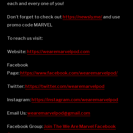
each and every one of you!
Don’t forget to check out
⁠⁠⁠⁠⁠⁠⁠⁠⁠⁠⁠⁠⁠⁠⁠⁠⁠⁠⁠⁠⁠⁠⁠⁠⁠⁠⁠⁠⁠⁠⁠⁠⁠⁠⁠⁠⁠⁠⁠⁠⁠⁠⁠⁠⁠⁠⁠⁠⁠⁠⁠⁠⁠⁠⁠⁠⁠⁠⁠⁠⁠⁠⁠⁠⁠⁠⁠⁠⁠⁠⁠⁠⁠⁠⁠⁠https://newsly.me/⁠⁠⁠⁠⁠⁠⁠⁠⁠⁠⁠⁠⁠⁠⁠⁠⁠⁠⁠⁠⁠⁠⁠⁠⁠⁠⁠⁠⁠⁠⁠⁠⁠⁠⁠⁠⁠⁠⁠⁠⁠⁠⁠⁠⁠⁠⁠⁠⁠⁠⁠⁠⁠⁠⁠⁠⁠⁠⁠⁠⁠⁠⁠⁠⁠⁠⁠⁠⁠⁠⁠⁠⁠⁠⁠⁠
and use
promo code MARVEL
To reach us visit:
Website:
⁠⁠⁠⁠⁠⁠⁠⁠⁠⁠⁠⁠⁠⁠⁠⁠⁠⁠⁠⁠⁠⁠⁠⁠⁠⁠⁠⁠⁠⁠⁠⁠⁠⁠⁠⁠⁠⁠⁠⁠⁠⁠⁠⁠⁠⁠⁠⁠⁠⁠⁠⁠⁠⁠⁠⁠⁠⁠⁠⁠⁠⁠⁠⁠⁠⁠⁠⁠⁠⁠⁠⁠⁠⁠⁠⁠https://wearemarvelpod.com⁠⁠⁠⁠⁠⁠⁠⁠⁠⁠⁠⁠⁠⁠⁠⁠⁠⁠⁠⁠⁠⁠⁠⁠⁠⁠⁠⁠⁠⁠⁠⁠⁠⁠⁠⁠⁠⁠⁠⁠⁠⁠⁠⁠⁠⁠⁠⁠⁠⁠⁠⁠⁠⁠⁠⁠⁠⁠⁠⁠⁠⁠⁠⁠⁠⁠⁠⁠⁠⁠⁠⁠⁠⁠⁠⁠
Facebook
Page:
⁠⁠⁠⁠⁠⁠⁠⁠⁠⁠⁠⁠⁠⁠⁠⁠⁠⁠⁠⁠⁠⁠⁠⁠⁠⁠⁠⁠⁠⁠⁠⁠⁠⁠⁠⁠⁠⁠⁠⁠⁠⁠⁠⁠⁠⁠⁠⁠⁠⁠⁠⁠⁠⁠⁠⁠⁠⁠⁠⁠⁠⁠⁠⁠⁠⁠⁠⁠⁠⁠⁠⁠⁠⁠⁠⁠https://www.facebook.com/wearemarvelpod/⁠⁠⁠⁠⁠⁠⁠⁠⁠⁠⁠⁠⁠⁠⁠⁠⁠⁠⁠⁠⁠⁠⁠⁠⁠⁠⁠⁠⁠⁠⁠⁠⁠⁠⁠⁠⁠⁠⁠⁠⁠⁠⁠⁠⁠⁠⁠⁠⁠⁠⁠⁠⁠⁠⁠⁠⁠⁠⁠⁠⁠⁠⁠⁠⁠⁠⁠⁠⁠⁠⁠⁠⁠⁠⁠⁠
Twitter:
⁠⁠⁠⁠⁠⁠⁠⁠⁠⁠⁠⁠⁠⁠⁠⁠⁠⁠⁠⁠⁠⁠⁠⁠⁠⁠⁠⁠⁠⁠⁠⁠⁠⁠⁠⁠⁠⁠⁠⁠⁠⁠⁠⁠⁠⁠⁠⁠⁠⁠⁠⁠⁠⁠⁠⁠⁠⁠⁠⁠⁠⁠⁠⁠⁠⁠⁠⁠⁠⁠⁠⁠⁠⁠⁠⁠https://twitter.com/wearemarvelpod⁠⁠⁠⁠⁠⁠⁠⁠⁠⁠⁠⁠⁠⁠⁠⁠⁠⁠⁠⁠⁠⁠⁠⁠⁠⁠⁠⁠⁠⁠⁠⁠⁠⁠⁠⁠⁠⁠⁠⁠⁠⁠⁠⁠⁠⁠⁠⁠⁠⁠⁠⁠⁠⁠⁠⁠⁠⁠⁠⁠⁠⁠⁠⁠⁠⁠⁠⁠⁠⁠⁠⁠⁠⁠⁠⁠
Instagram:
⁠⁠⁠⁠⁠⁠⁠⁠⁠⁠⁠⁠⁠⁠⁠⁠⁠⁠⁠⁠⁠⁠⁠⁠⁠⁠⁠⁠⁠⁠⁠⁠⁠⁠⁠⁠⁠⁠⁠⁠⁠⁠⁠⁠⁠⁠⁠⁠⁠⁠⁠⁠⁠⁠⁠⁠⁠⁠⁠⁠⁠⁠⁠⁠⁠⁠⁠⁠⁠⁠⁠⁠⁠⁠⁠⁠https://instagram.com/wearemarvelpod⁠⁠⁠⁠⁠⁠⁠⁠⁠⁠⁠⁠⁠⁠⁠⁠⁠⁠⁠⁠⁠⁠⁠⁠⁠⁠⁠⁠⁠⁠⁠⁠⁠⁠⁠⁠⁠⁠⁠⁠⁠⁠⁠⁠⁠⁠⁠⁠⁠⁠⁠⁠⁠⁠⁠⁠⁠⁠⁠⁠⁠⁠⁠⁠⁠⁠⁠⁠⁠⁠⁠⁠⁠⁠⁠⁠
Email Us:
⁠⁠⁠⁠⁠⁠⁠⁠⁠⁠⁠⁠⁠⁠⁠⁠⁠⁠⁠⁠⁠⁠⁠⁠⁠⁠⁠⁠⁠⁠⁠⁠⁠⁠⁠⁠⁠⁠⁠⁠⁠⁠⁠⁠⁠⁠⁠⁠⁠⁠⁠⁠⁠⁠⁠⁠⁠⁠⁠⁠⁠⁠⁠⁠⁠⁠⁠⁠⁠⁠⁠⁠⁠⁠⁠⁠wearemarvelpod@gmail.com⁠⁠⁠⁠⁠⁠⁠⁠⁠⁠⁠⁠⁠⁠⁠⁠⁠⁠⁠⁠⁠⁠⁠⁠⁠⁠⁠⁠⁠⁠⁠⁠⁠⁠⁠⁠⁠⁠⁠⁠⁠⁠⁠⁠⁠⁠⁠⁠⁠⁠⁠⁠⁠⁠⁠⁠⁠⁠⁠⁠⁠⁠⁠⁠⁠⁠⁠⁠⁠⁠⁠⁠⁠⁠⁠⁠
Facebook Group:
⁠⁠⁠⁠⁠⁠⁠⁠⁠⁠⁠⁠⁠⁠⁠⁠⁠⁠⁠⁠⁠⁠⁠⁠⁠⁠⁠⁠⁠⁠⁠⁠⁠⁠⁠⁠⁠⁠⁠⁠⁠⁠⁠⁠⁠⁠⁠⁠⁠⁠⁠⁠⁠⁠⁠⁠⁠⁠⁠⁠⁠⁠⁠⁠⁠⁠⁠⁠⁠⁠⁠⁠⁠⁠⁠⁠Join The We Are Marvel Facebook