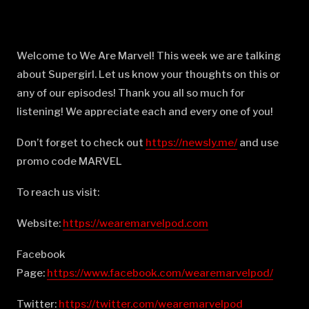
Welcome to We Are Marvel! This week we are talking
about Supergirl. Let us know your thoughts on this or
any of our episodes! Thank you all so much for
listening! We appreciate each and every one of you!
Don’t forget to check out
⁠⁠⁠⁠⁠⁠⁠⁠⁠⁠⁠⁠⁠⁠⁠⁠⁠⁠⁠⁠⁠⁠⁠⁠⁠⁠⁠⁠⁠⁠⁠⁠⁠⁠⁠⁠⁠⁠⁠⁠⁠⁠⁠⁠⁠⁠⁠⁠⁠⁠⁠⁠⁠⁠⁠⁠⁠⁠⁠⁠⁠⁠⁠⁠⁠https://newsly.me/⁠⁠⁠⁠⁠⁠⁠⁠⁠⁠⁠⁠⁠⁠⁠⁠⁠⁠⁠⁠⁠⁠⁠⁠⁠⁠⁠⁠⁠⁠⁠⁠⁠⁠⁠⁠⁠⁠⁠⁠⁠⁠⁠⁠⁠⁠⁠⁠⁠⁠⁠⁠⁠⁠⁠⁠⁠⁠⁠⁠⁠⁠⁠⁠⁠
and use
promo code MARVEL
To reach us visit:
Website:
⁠⁠⁠⁠⁠⁠⁠⁠⁠⁠⁠⁠⁠⁠⁠⁠⁠⁠⁠⁠⁠⁠⁠⁠⁠⁠⁠⁠⁠⁠⁠⁠⁠⁠⁠⁠⁠⁠⁠⁠⁠⁠⁠⁠⁠⁠⁠⁠⁠⁠⁠⁠⁠⁠⁠⁠⁠⁠⁠⁠⁠⁠⁠⁠⁠https://wearemarvelpod.com⁠⁠⁠⁠⁠⁠⁠⁠⁠⁠⁠⁠⁠⁠⁠⁠⁠⁠⁠⁠⁠⁠⁠⁠⁠⁠⁠⁠⁠⁠⁠⁠⁠⁠⁠⁠⁠⁠⁠⁠⁠⁠⁠⁠⁠⁠⁠⁠⁠⁠⁠⁠⁠⁠⁠⁠⁠⁠⁠⁠⁠⁠⁠⁠⁠
Facebook
Page:
⁠⁠⁠⁠⁠⁠⁠⁠⁠⁠⁠⁠⁠⁠⁠⁠⁠⁠⁠⁠⁠⁠⁠⁠⁠⁠⁠⁠⁠⁠⁠⁠⁠⁠⁠⁠⁠⁠⁠⁠⁠⁠⁠⁠⁠⁠⁠⁠⁠⁠⁠⁠⁠⁠⁠⁠⁠⁠⁠⁠⁠⁠⁠⁠⁠https://www.facebook.com/wearemarvelpod/⁠⁠⁠⁠⁠⁠⁠⁠⁠⁠⁠⁠⁠⁠⁠⁠⁠⁠⁠⁠⁠⁠⁠⁠⁠⁠⁠⁠⁠⁠⁠⁠⁠⁠⁠⁠⁠⁠⁠⁠⁠⁠⁠⁠⁠⁠⁠⁠⁠⁠⁠⁠⁠⁠⁠⁠⁠⁠⁠⁠⁠⁠⁠⁠⁠
Twitter:
⁠⁠⁠⁠⁠⁠⁠⁠⁠⁠⁠⁠⁠⁠⁠⁠⁠⁠⁠⁠⁠⁠⁠⁠⁠⁠⁠⁠⁠⁠⁠⁠⁠⁠⁠⁠⁠⁠⁠⁠⁠⁠⁠⁠⁠⁠⁠⁠⁠⁠⁠⁠⁠⁠⁠⁠⁠⁠⁠⁠⁠⁠⁠⁠⁠https://twitter.com/wearemarvelpod⁠⁠⁠⁠⁠⁠⁠⁠⁠⁠⁠⁠⁠⁠⁠⁠⁠⁠⁠⁠⁠⁠⁠⁠⁠⁠⁠⁠⁠⁠⁠⁠⁠⁠⁠⁠⁠⁠⁠⁠⁠⁠⁠⁠⁠⁠⁠⁠⁠⁠⁠⁠⁠⁠⁠⁠⁠⁠⁠⁠⁠⁠⁠⁠⁠