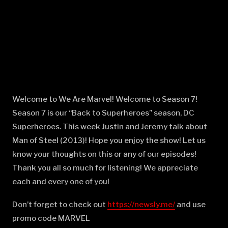
Welcome to We Are Marvel! Welcome to Season 7!
Season 7 is our “Back to Superheroes” season, DC
Superheroes. This week Justin and Jeremy talk about
Man of Steel (2013)! Hope you enjoy the show! Let us
know your thoughts on this or any of our episodes!
Thank you all so much for listening! We appreciate
each and every one of you!
Don’t forget to check out
⁠⁠⁠⁠⁠⁠⁠⁠⁠⁠⁠⁠⁠⁠⁠⁠⁠⁠⁠⁠⁠⁠⁠⁠⁠⁠⁠⁠⁠⁠⁠⁠⁠⁠⁠⁠⁠⁠⁠⁠⁠⁠⁠⁠⁠⁠⁠⁠⁠⁠⁠⁠⁠⁠⁠⁠⁠⁠⁠⁠⁠⁠⁠⁠⁠⁠⁠⁠⁠⁠⁠⁠⁠⁠https://newsly.me/⁠⁠⁠⁠⁠⁠⁠⁠⁠⁠⁠⁠⁠⁠⁠⁠⁠⁠⁠⁠⁠⁠⁠⁠⁠⁠⁠⁠⁠⁠⁠⁠⁠⁠⁠⁠⁠⁠⁠⁠⁠⁠⁠⁠⁠⁠⁠⁠⁠⁠⁠⁠⁠⁠⁠⁠⁠⁠⁠⁠⁠⁠⁠⁠⁠⁠⁠⁠⁠⁠⁠⁠⁠⁠
and use
promo code MARVEL