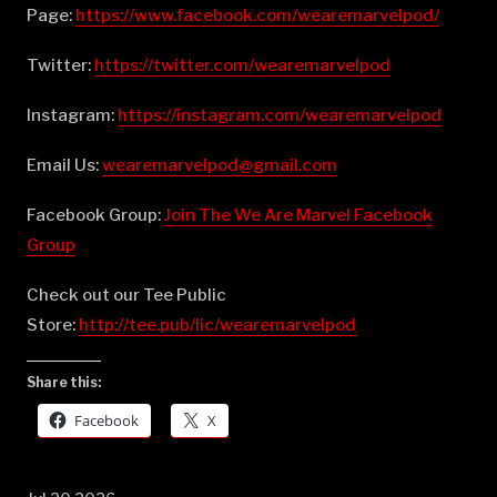
Page:
⁠⁠⁠⁠⁠⁠⁠⁠⁠⁠⁠⁠⁠⁠⁠⁠⁠⁠⁠⁠⁠⁠⁠⁠⁠⁠⁠⁠⁠⁠⁠⁠⁠⁠⁠⁠⁠⁠⁠⁠⁠⁠⁠⁠⁠⁠⁠⁠⁠⁠⁠⁠⁠⁠⁠⁠⁠⁠⁠⁠⁠⁠⁠⁠⁠⁠⁠⁠⁠⁠⁠⁠⁠⁠⁠⁠⁠https://www.facebook.com/wearemarvelpod/⁠⁠⁠⁠⁠⁠⁠⁠⁠⁠⁠⁠⁠⁠⁠⁠⁠⁠⁠⁠⁠⁠⁠⁠⁠⁠⁠⁠⁠⁠⁠⁠⁠⁠⁠⁠⁠⁠⁠⁠⁠⁠⁠⁠⁠⁠⁠⁠⁠⁠⁠⁠⁠⁠⁠⁠⁠⁠⁠⁠⁠⁠⁠⁠⁠⁠⁠⁠⁠⁠⁠⁠⁠⁠⁠⁠⁠
Twitter:
⁠⁠⁠⁠⁠⁠⁠⁠⁠⁠⁠⁠⁠⁠⁠⁠⁠⁠⁠⁠⁠⁠⁠⁠⁠⁠⁠⁠⁠⁠⁠⁠⁠⁠⁠⁠⁠⁠⁠⁠⁠⁠⁠⁠⁠⁠⁠⁠⁠⁠⁠⁠⁠⁠⁠⁠⁠⁠⁠⁠⁠⁠⁠⁠⁠⁠⁠⁠⁠⁠⁠⁠⁠⁠⁠⁠⁠https://twitter.com/wearemarvelpod⁠⁠⁠⁠⁠⁠⁠⁠⁠⁠⁠⁠⁠⁠⁠⁠⁠⁠⁠⁠⁠⁠⁠⁠⁠⁠⁠⁠⁠⁠⁠⁠⁠⁠⁠⁠⁠⁠⁠⁠⁠⁠⁠⁠⁠⁠⁠⁠⁠⁠⁠⁠⁠⁠⁠⁠⁠⁠⁠⁠⁠⁠⁠⁠⁠⁠⁠⁠⁠⁠⁠⁠⁠⁠⁠⁠⁠
Instagram:
⁠⁠⁠⁠⁠⁠⁠⁠⁠⁠⁠⁠⁠⁠⁠⁠⁠⁠⁠⁠⁠⁠⁠⁠⁠⁠⁠⁠⁠⁠⁠⁠⁠⁠⁠⁠⁠⁠⁠⁠⁠⁠⁠⁠⁠⁠⁠⁠⁠⁠⁠⁠⁠⁠⁠⁠⁠⁠⁠⁠⁠⁠⁠⁠⁠⁠⁠⁠⁠⁠⁠⁠⁠⁠⁠⁠⁠https://instagram.com/wearemarvelpod⁠⁠⁠⁠⁠⁠⁠⁠⁠⁠⁠⁠⁠⁠⁠⁠⁠⁠⁠⁠⁠⁠⁠⁠⁠⁠⁠⁠⁠⁠⁠⁠⁠⁠⁠⁠⁠⁠⁠⁠⁠⁠⁠⁠⁠⁠⁠⁠⁠⁠⁠⁠⁠⁠⁠⁠⁠⁠⁠⁠⁠⁠⁠⁠⁠⁠⁠⁠⁠⁠⁠⁠⁠⁠⁠⁠⁠
Email Us:
⁠⁠⁠⁠⁠⁠⁠⁠⁠⁠⁠⁠⁠⁠⁠⁠⁠⁠⁠⁠⁠⁠⁠⁠⁠⁠⁠⁠⁠⁠⁠⁠⁠⁠⁠⁠⁠⁠⁠⁠⁠⁠⁠⁠⁠⁠⁠⁠⁠⁠⁠⁠⁠⁠⁠⁠⁠⁠⁠⁠⁠⁠⁠⁠⁠⁠⁠⁠⁠⁠⁠⁠⁠⁠⁠⁠⁠wearemarvelpod@gmail.com⁠⁠⁠⁠⁠⁠⁠⁠⁠⁠⁠⁠⁠⁠⁠⁠⁠⁠⁠⁠⁠⁠⁠⁠⁠⁠⁠⁠⁠⁠⁠⁠⁠⁠⁠⁠⁠⁠⁠⁠⁠⁠⁠⁠⁠⁠⁠⁠⁠⁠⁠⁠⁠⁠⁠⁠⁠⁠⁠⁠⁠⁠⁠⁠⁠⁠⁠⁠⁠⁠⁠⁠⁠⁠⁠⁠⁠
Facebook Group:
⁠⁠⁠⁠⁠⁠⁠⁠⁠⁠⁠⁠⁠⁠⁠⁠⁠⁠⁠⁠⁠⁠⁠⁠⁠⁠⁠⁠⁠⁠⁠⁠⁠⁠⁠⁠⁠⁠⁠⁠⁠⁠⁠⁠⁠⁠⁠⁠⁠⁠⁠⁠⁠⁠⁠⁠⁠⁠⁠⁠⁠⁠⁠⁠⁠⁠⁠⁠⁠⁠⁠⁠⁠⁠⁠⁠⁠Join The We Are Marvel Facebook
Group⁠⁠⁠⁠⁠⁠⁠⁠⁠⁠⁠⁠⁠⁠⁠⁠⁠⁠⁠⁠⁠⁠⁠⁠⁠⁠⁠⁠⁠⁠⁠⁠⁠⁠⁠⁠⁠⁠⁠⁠⁠⁠⁠⁠⁠⁠⁠⁠⁠⁠⁠⁠⁠⁠⁠⁠⁠⁠⁠⁠⁠⁠⁠⁠⁠⁠⁠⁠⁠⁠⁠⁠⁠⁠⁠⁠⁠
Check out our Tee Public
Store:
⁠⁠⁠⁠⁠⁠⁠⁠⁠⁠⁠⁠⁠⁠⁠⁠⁠⁠⁠⁠⁠⁠⁠⁠⁠⁠⁠⁠⁠⁠⁠⁠⁠⁠⁠⁠⁠⁠⁠⁠⁠⁠⁠⁠⁠⁠⁠⁠⁠⁠⁠⁠⁠⁠⁠⁠⁠⁠⁠⁠⁠⁠⁠⁠⁠⁠⁠⁠⁠⁠⁠⁠⁠⁠⁠⁠⁠http://tee.pub/lic/wearemarvelpod⁠
Share this:
Facebook
X