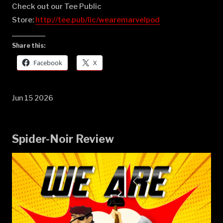
Check out our Tee Public
Store:
⁠⁠⁠⁠⁠⁠⁠⁠⁠⁠⁠⁠⁠⁠⁠⁠⁠⁠⁠⁠⁠⁠⁠⁠⁠⁠⁠⁠⁠⁠⁠⁠⁠⁠⁠⁠⁠⁠⁠⁠⁠⁠⁠⁠⁠⁠⁠⁠⁠⁠⁠⁠⁠⁠⁠⁠⁠⁠⁠⁠⁠⁠⁠⁠⁠⁠⁠⁠⁠⁠⁠⁠⁠⁠⁠http://tee.pub/lic/wearemarvelpod⁠
Share this:
Facebook
X
Jun 15 2026
Spider-Noir Review