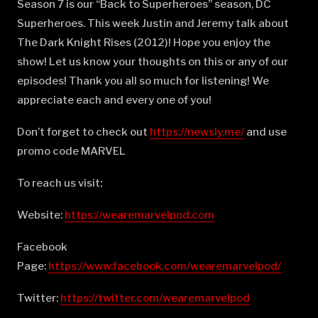
Season 7 is our “Back to Superheroes” season, DC
Superheroes. This week Justin and Jeremy talk about
The Dark Knight Rises (2012)! Hope you enjoy the
show! Let us know your thoughts on this or any of our
episodes! Thank you all so much for listening! We
appreciate each and every one of you!
Don’t forget to check out
⁠⁠⁠⁠⁠⁠⁠⁠⁠⁠⁠⁠⁠⁠⁠⁠⁠⁠⁠⁠⁠⁠⁠⁠⁠⁠⁠⁠⁠⁠⁠⁠⁠⁠⁠⁠⁠⁠⁠⁠⁠⁠⁠⁠⁠⁠⁠⁠⁠⁠⁠⁠⁠⁠⁠⁠⁠⁠⁠⁠⁠⁠⁠⁠⁠⁠⁠⁠⁠⁠⁠⁠⁠https://newsly.me/⁠⁠⁠⁠⁠⁠⁠⁠⁠⁠⁠⁠⁠⁠⁠⁠⁠⁠⁠⁠⁠⁠⁠⁠⁠⁠⁠⁠⁠⁠⁠⁠⁠⁠⁠⁠⁠⁠⁠⁠⁠⁠⁠⁠⁠⁠⁠⁠⁠⁠⁠⁠⁠⁠⁠⁠⁠⁠⁠⁠⁠⁠⁠⁠⁠⁠⁠⁠⁠⁠⁠⁠⁠
and use
promo code MARVEL
To reach us visit:
Website:
⁠⁠⁠⁠⁠⁠⁠⁠⁠⁠⁠⁠⁠⁠⁠⁠⁠⁠⁠⁠⁠⁠⁠⁠⁠⁠⁠⁠⁠⁠⁠⁠⁠⁠⁠⁠⁠⁠⁠⁠⁠⁠⁠⁠⁠⁠⁠⁠⁠⁠⁠⁠⁠⁠⁠⁠⁠⁠⁠⁠⁠⁠⁠⁠⁠⁠⁠⁠⁠⁠⁠⁠⁠https://wearemarvelpod.com⁠⁠⁠⁠⁠⁠⁠⁠⁠⁠⁠⁠⁠⁠⁠⁠⁠⁠⁠⁠⁠⁠⁠⁠⁠⁠⁠⁠⁠⁠⁠⁠⁠⁠⁠⁠⁠⁠⁠⁠⁠⁠⁠⁠⁠⁠⁠⁠⁠⁠⁠⁠⁠⁠⁠⁠⁠⁠⁠⁠⁠⁠⁠⁠⁠⁠⁠⁠⁠⁠⁠⁠⁠
Facebook
Page:
⁠⁠⁠⁠⁠⁠⁠⁠⁠⁠⁠⁠⁠⁠⁠⁠⁠⁠⁠⁠⁠⁠⁠⁠⁠⁠⁠⁠⁠⁠⁠⁠⁠⁠⁠⁠⁠⁠⁠⁠⁠⁠⁠⁠⁠⁠⁠⁠⁠⁠⁠⁠⁠⁠⁠⁠⁠⁠⁠⁠⁠⁠⁠⁠⁠⁠⁠⁠⁠⁠⁠⁠⁠https://www.facebook.com/wearemarvelpod/⁠⁠⁠⁠⁠⁠⁠⁠⁠⁠⁠⁠⁠⁠⁠⁠⁠⁠⁠⁠⁠⁠⁠⁠⁠⁠⁠⁠⁠⁠⁠⁠⁠⁠⁠⁠⁠⁠⁠⁠⁠⁠⁠⁠⁠⁠⁠⁠⁠⁠⁠⁠⁠⁠⁠⁠⁠⁠⁠⁠⁠⁠⁠⁠⁠⁠⁠⁠⁠⁠⁠⁠⁠
Twitter:
⁠⁠⁠⁠⁠⁠⁠⁠⁠⁠⁠⁠⁠⁠⁠⁠⁠⁠⁠⁠⁠⁠⁠⁠⁠⁠⁠⁠⁠⁠⁠⁠⁠⁠⁠⁠⁠⁠⁠⁠⁠⁠⁠⁠⁠⁠⁠⁠⁠⁠⁠⁠⁠⁠⁠⁠⁠⁠⁠⁠⁠⁠⁠⁠⁠⁠⁠⁠⁠⁠⁠⁠⁠https://twitter.com/wearemarvelpod⁠⁠⁠⁠⁠⁠⁠⁠⁠⁠⁠⁠⁠⁠⁠⁠⁠⁠⁠⁠⁠⁠⁠⁠⁠⁠⁠⁠⁠⁠⁠⁠⁠⁠⁠⁠⁠⁠⁠⁠⁠⁠⁠⁠⁠⁠⁠⁠⁠⁠⁠⁠⁠⁠⁠⁠⁠⁠⁠⁠⁠⁠⁠⁠⁠⁠⁠⁠⁠⁠⁠⁠⁠