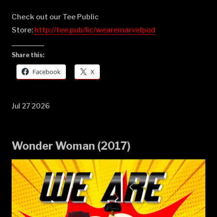
Check out our Tee Public
Store:
⁠⁠⁠⁠⁠⁠⁠⁠⁠⁠⁠⁠⁠⁠⁠⁠⁠⁠⁠⁠⁠⁠⁠⁠⁠⁠⁠⁠⁠⁠⁠⁠⁠⁠⁠⁠⁠⁠⁠⁠⁠⁠⁠⁠⁠⁠⁠⁠⁠⁠⁠⁠⁠⁠⁠⁠⁠⁠⁠⁠⁠⁠⁠⁠⁠⁠⁠⁠⁠⁠⁠⁠⁠⁠⁠⁠⁠⁠http://tee.pub/lic/wearemarvelpod⁠
Share this:
Facebook
X
Jul 27 2026
Wonder Woman (2017)