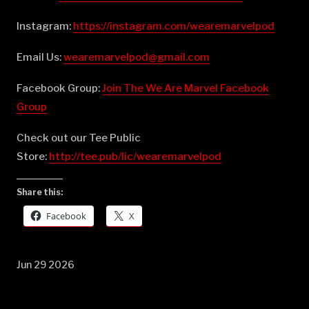
Instagram:
⁠⁠⁠⁠⁠⁠⁠⁠⁠⁠⁠⁠⁠⁠⁠⁠⁠⁠⁠⁠⁠⁠⁠⁠⁠⁠⁠⁠⁠⁠⁠⁠⁠⁠⁠⁠⁠⁠⁠⁠⁠⁠⁠⁠⁠⁠⁠⁠⁠⁠⁠⁠⁠⁠⁠⁠⁠⁠⁠⁠⁠⁠⁠⁠⁠https://instagram.com/wearemarvelpod⁠⁠⁠⁠⁠⁠⁠⁠⁠⁠⁠⁠⁠⁠⁠⁠⁠⁠⁠⁠⁠⁠⁠⁠⁠⁠⁠⁠⁠⁠⁠⁠⁠⁠⁠⁠⁠⁠⁠⁠⁠⁠⁠⁠⁠⁠⁠⁠⁠⁠⁠⁠⁠⁠⁠⁠⁠⁠⁠⁠⁠⁠⁠⁠⁠
Email Us:
⁠⁠⁠⁠⁠⁠⁠⁠⁠⁠⁠⁠⁠⁠⁠⁠⁠⁠⁠⁠⁠⁠⁠⁠⁠⁠⁠⁠⁠⁠⁠⁠⁠⁠⁠⁠⁠⁠⁠⁠⁠⁠⁠⁠⁠⁠⁠⁠⁠⁠⁠⁠⁠⁠⁠⁠⁠⁠⁠⁠⁠⁠⁠⁠⁠wearemarvelpod@gmail.com⁠⁠⁠⁠⁠⁠⁠⁠⁠⁠⁠⁠⁠⁠⁠⁠⁠⁠⁠⁠⁠⁠⁠⁠⁠⁠⁠⁠⁠⁠⁠⁠⁠⁠⁠⁠⁠⁠⁠⁠⁠⁠⁠⁠⁠⁠⁠⁠⁠⁠⁠⁠⁠⁠⁠⁠⁠⁠⁠⁠⁠⁠⁠⁠⁠
Facebook Group:
⁠⁠⁠⁠⁠⁠⁠⁠⁠⁠⁠⁠⁠⁠⁠⁠⁠⁠⁠⁠⁠⁠⁠⁠⁠⁠⁠⁠⁠⁠⁠⁠⁠⁠⁠⁠⁠⁠⁠⁠⁠⁠⁠⁠⁠⁠⁠⁠⁠⁠⁠⁠⁠⁠⁠⁠⁠⁠⁠⁠⁠⁠⁠⁠⁠Join The We Are Marvel Facebook
Group⁠⁠⁠⁠⁠⁠⁠⁠⁠⁠⁠⁠⁠⁠⁠⁠⁠⁠⁠⁠⁠⁠⁠⁠⁠⁠⁠⁠⁠⁠⁠⁠⁠⁠⁠⁠⁠⁠⁠⁠⁠⁠⁠⁠⁠⁠⁠⁠⁠⁠⁠⁠⁠⁠⁠⁠⁠⁠⁠⁠⁠⁠⁠⁠⁠
Check out our Tee Public
Store:
⁠⁠⁠⁠⁠⁠⁠⁠⁠⁠⁠⁠⁠⁠⁠⁠⁠⁠⁠⁠⁠⁠⁠⁠⁠⁠⁠⁠⁠⁠⁠⁠⁠⁠⁠⁠⁠⁠⁠⁠⁠⁠⁠⁠⁠⁠⁠⁠⁠⁠⁠⁠⁠⁠⁠⁠⁠⁠⁠⁠⁠⁠⁠⁠⁠http://tee.pub/lic/wearemarvelpod⁠⁠
Share this:
Facebook
X
Jun 29 2026