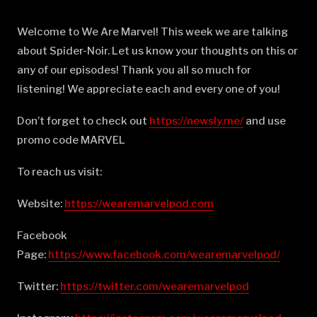
Welcome to We Are Marvel! This week we are talking
about Spider-Noir. Let us know your thoughts on this or
any of our episodes! Thank you all so much for
listening! We appreciate each and every one of you!
Don’t forget to check out
⁠⁠⁠⁠⁠⁠⁠⁠⁠⁠⁠⁠⁠⁠⁠⁠⁠⁠⁠⁠⁠⁠⁠⁠⁠⁠⁠⁠⁠⁠⁠⁠⁠⁠⁠⁠⁠⁠⁠⁠⁠⁠⁠⁠⁠⁠⁠⁠⁠⁠⁠⁠⁠⁠⁠⁠⁠⁠⁠⁠⁠⁠⁠⁠https://newsly.me/⁠⁠⁠⁠⁠⁠⁠⁠⁠⁠⁠⁠⁠⁠⁠⁠⁠⁠⁠⁠⁠⁠⁠⁠⁠⁠⁠⁠⁠⁠⁠⁠⁠⁠⁠⁠⁠⁠⁠⁠⁠⁠⁠⁠⁠⁠⁠⁠⁠⁠⁠⁠⁠⁠⁠⁠⁠⁠⁠⁠⁠⁠⁠⁠
and use
promo code MARVEL
To reach us visit:
Website:
⁠⁠⁠⁠⁠⁠⁠⁠⁠⁠⁠⁠⁠⁠⁠⁠⁠⁠⁠⁠⁠⁠⁠⁠⁠⁠⁠⁠⁠⁠⁠⁠⁠⁠⁠⁠⁠⁠⁠⁠⁠⁠⁠⁠⁠⁠⁠⁠⁠⁠⁠⁠⁠⁠⁠⁠⁠⁠⁠⁠⁠⁠⁠⁠https://wearemarvelpod.com⁠⁠⁠⁠⁠⁠⁠⁠⁠⁠⁠⁠⁠⁠⁠⁠⁠⁠⁠⁠⁠⁠⁠⁠⁠⁠⁠⁠⁠⁠⁠⁠⁠⁠⁠⁠⁠⁠⁠⁠⁠⁠⁠⁠⁠⁠⁠⁠⁠⁠⁠⁠⁠⁠⁠⁠⁠⁠⁠⁠⁠⁠⁠⁠
Facebook
Page:
⁠⁠⁠⁠⁠⁠⁠⁠⁠⁠⁠⁠⁠⁠⁠⁠⁠⁠⁠⁠⁠⁠⁠⁠⁠⁠⁠⁠⁠⁠⁠⁠⁠⁠⁠⁠⁠⁠⁠⁠⁠⁠⁠⁠⁠⁠⁠⁠⁠⁠⁠⁠⁠⁠⁠⁠⁠⁠⁠⁠⁠⁠⁠⁠https://www.facebook.com/wearemarvelpod/⁠⁠⁠⁠⁠⁠⁠⁠⁠⁠⁠⁠⁠⁠⁠⁠⁠⁠⁠⁠⁠⁠⁠⁠⁠⁠⁠⁠⁠⁠⁠⁠⁠⁠⁠⁠⁠⁠⁠⁠⁠⁠⁠⁠⁠⁠⁠⁠⁠⁠⁠⁠⁠⁠⁠⁠⁠⁠⁠⁠⁠⁠⁠⁠
Twitter:
⁠⁠⁠⁠⁠⁠⁠⁠⁠⁠⁠⁠⁠⁠⁠⁠⁠⁠⁠⁠⁠⁠⁠⁠⁠⁠⁠⁠⁠⁠⁠⁠⁠⁠⁠⁠⁠⁠⁠⁠⁠⁠⁠⁠⁠⁠⁠⁠⁠⁠⁠⁠⁠⁠⁠⁠⁠⁠⁠⁠⁠⁠⁠⁠https://twitter.com/wearemarvelpod⁠⁠⁠⁠⁠⁠⁠⁠⁠⁠⁠⁠⁠⁠⁠⁠⁠⁠⁠⁠⁠⁠⁠⁠⁠⁠⁠⁠⁠⁠⁠⁠⁠⁠⁠⁠⁠⁠⁠⁠⁠⁠⁠⁠⁠⁠⁠⁠⁠⁠⁠⁠⁠⁠⁠⁠⁠⁠⁠⁠⁠⁠⁠⁠