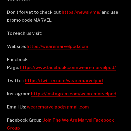
Don’t forget to check out
⁠⁠⁠⁠⁠⁠⁠⁠⁠⁠⁠⁠⁠⁠⁠⁠⁠⁠⁠⁠⁠⁠⁠⁠⁠⁠⁠⁠⁠⁠⁠⁠⁠⁠⁠⁠⁠⁠⁠⁠⁠⁠⁠⁠⁠⁠⁠⁠⁠⁠⁠⁠⁠⁠⁠⁠⁠⁠⁠⁠⁠⁠⁠⁠⁠⁠⁠⁠⁠⁠⁠⁠⁠⁠⁠⁠⁠⁠https://newsly.me/⁠⁠⁠⁠⁠⁠⁠⁠⁠⁠⁠⁠⁠⁠⁠⁠⁠⁠⁠⁠⁠⁠⁠⁠⁠⁠⁠⁠⁠⁠⁠⁠⁠⁠⁠⁠⁠⁠⁠⁠⁠⁠⁠⁠⁠⁠⁠⁠⁠⁠⁠⁠⁠⁠⁠⁠⁠⁠⁠⁠⁠⁠⁠⁠⁠⁠⁠⁠⁠⁠⁠⁠⁠⁠⁠⁠⁠⁠
and use
promo code MARVEL
To reach us visit:
Website:
⁠⁠⁠⁠⁠⁠⁠⁠⁠⁠⁠⁠⁠⁠⁠⁠⁠⁠⁠⁠⁠⁠⁠⁠⁠⁠⁠⁠⁠⁠⁠⁠⁠⁠⁠⁠⁠⁠⁠⁠⁠⁠⁠⁠⁠⁠⁠⁠⁠⁠⁠⁠⁠⁠⁠⁠⁠⁠⁠⁠⁠⁠⁠⁠⁠⁠⁠⁠⁠⁠⁠⁠⁠⁠⁠⁠⁠⁠https://wearemarvelpod.com⁠⁠⁠⁠⁠⁠⁠⁠⁠⁠⁠⁠⁠⁠⁠⁠⁠⁠⁠⁠⁠⁠⁠⁠⁠⁠⁠⁠⁠⁠⁠⁠⁠⁠⁠⁠⁠⁠⁠⁠⁠⁠⁠⁠⁠⁠⁠⁠⁠⁠⁠⁠⁠⁠⁠⁠⁠⁠⁠⁠⁠⁠⁠⁠⁠⁠⁠⁠⁠⁠⁠⁠⁠⁠⁠⁠⁠⁠
Facebook
Page:
⁠⁠⁠⁠⁠⁠⁠⁠⁠⁠⁠⁠⁠⁠⁠⁠⁠⁠⁠⁠⁠⁠⁠⁠⁠⁠⁠⁠⁠⁠⁠⁠⁠⁠⁠⁠⁠⁠⁠⁠⁠⁠⁠⁠⁠⁠⁠⁠⁠⁠⁠⁠⁠⁠⁠⁠⁠⁠⁠⁠⁠⁠⁠⁠⁠⁠⁠⁠⁠⁠⁠⁠⁠⁠⁠⁠⁠⁠https://www.facebook.com/wearemarvelpod/⁠⁠⁠⁠⁠⁠⁠⁠⁠⁠⁠⁠⁠⁠⁠⁠⁠⁠⁠⁠⁠⁠⁠⁠⁠⁠⁠⁠⁠⁠⁠⁠⁠⁠⁠⁠⁠⁠⁠⁠⁠⁠⁠⁠⁠⁠⁠⁠⁠⁠⁠⁠⁠⁠⁠⁠⁠⁠⁠⁠⁠⁠⁠⁠⁠⁠⁠⁠⁠⁠⁠⁠⁠⁠⁠⁠⁠⁠
Twitter:
⁠⁠⁠⁠⁠⁠⁠⁠⁠⁠⁠⁠⁠⁠⁠⁠⁠⁠⁠⁠⁠⁠⁠⁠⁠⁠⁠⁠⁠⁠⁠⁠⁠⁠⁠⁠⁠⁠⁠⁠⁠⁠⁠⁠⁠⁠⁠⁠⁠⁠⁠⁠⁠⁠⁠⁠⁠⁠⁠⁠⁠⁠⁠⁠⁠⁠⁠⁠⁠⁠⁠⁠⁠⁠⁠⁠⁠⁠https://twitter.com/wearemarvelpod⁠⁠⁠⁠⁠⁠⁠⁠⁠⁠⁠⁠⁠⁠⁠⁠⁠⁠⁠⁠⁠⁠⁠⁠⁠⁠⁠⁠⁠⁠⁠⁠⁠⁠⁠⁠⁠⁠⁠⁠⁠⁠⁠⁠⁠⁠⁠⁠⁠⁠⁠⁠⁠⁠⁠⁠⁠⁠⁠⁠⁠⁠⁠⁠⁠⁠⁠⁠⁠⁠⁠⁠⁠⁠⁠⁠⁠⁠
Instagram:
⁠⁠⁠⁠⁠⁠⁠⁠⁠⁠⁠⁠⁠⁠⁠⁠⁠⁠⁠⁠⁠⁠⁠⁠⁠⁠⁠⁠⁠⁠⁠⁠⁠⁠⁠⁠⁠⁠⁠⁠⁠⁠⁠⁠⁠⁠⁠⁠⁠⁠⁠⁠⁠⁠⁠⁠⁠⁠⁠⁠⁠⁠⁠⁠⁠⁠⁠⁠⁠⁠⁠⁠⁠⁠⁠⁠⁠⁠https://instagram.com/wearemarvelpod⁠⁠⁠⁠⁠⁠⁠⁠⁠⁠⁠⁠⁠⁠⁠⁠⁠⁠⁠⁠⁠⁠⁠⁠⁠⁠⁠⁠⁠⁠⁠⁠⁠⁠⁠⁠⁠⁠⁠⁠⁠⁠⁠⁠⁠⁠⁠⁠⁠⁠⁠⁠⁠⁠⁠⁠⁠⁠⁠⁠⁠⁠⁠⁠⁠⁠⁠⁠⁠⁠⁠⁠⁠⁠⁠⁠⁠⁠
Email Us:
⁠⁠⁠⁠⁠⁠⁠⁠⁠⁠⁠⁠⁠⁠⁠⁠⁠⁠⁠⁠⁠⁠⁠⁠⁠⁠⁠⁠⁠⁠⁠⁠⁠⁠⁠⁠⁠⁠⁠⁠⁠⁠⁠⁠⁠⁠⁠⁠⁠⁠⁠⁠⁠⁠⁠⁠⁠⁠⁠⁠⁠⁠⁠⁠⁠⁠⁠⁠⁠⁠⁠⁠⁠⁠⁠⁠⁠⁠wearemarvelpod@gmail.com⁠⁠⁠⁠⁠⁠⁠⁠⁠⁠⁠⁠⁠⁠⁠⁠⁠⁠⁠⁠⁠⁠⁠⁠⁠⁠⁠⁠⁠⁠⁠⁠⁠⁠⁠⁠⁠⁠⁠⁠⁠⁠⁠⁠⁠⁠⁠⁠⁠⁠⁠⁠⁠⁠⁠⁠⁠⁠⁠⁠⁠⁠⁠⁠⁠⁠⁠⁠⁠⁠⁠⁠⁠⁠⁠⁠⁠⁠
Facebook Group:
⁠⁠⁠⁠⁠⁠⁠⁠⁠⁠⁠⁠⁠⁠⁠⁠⁠⁠⁠⁠⁠⁠⁠⁠⁠⁠⁠⁠⁠⁠⁠⁠⁠⁠⁠⁠⁠⁠⁠⁠⁠⁠⁠⁠⁠⁠⁠⁠⁠⁠⁠⁠⁠⁠⁠⁠⁠⁠⁠⁠⁠⁠⁠⁠⁠⁠⁠⁠⁠⁠⁠⁠⁠⁠⁠⁠⁠⁠Join The We Are Marvel Facebook
Group⁠⁠⁠⁠⁠⁠⁠⁠⁠⁠⁠⁠⁠⁠⁠⁠⁠⁠⁠⁠⁠⁠⁠⁠⁠⁠⁠⁠⁠⁠⁠⁠⁠⁠⁠⁠⁠⁠⁠⁠⁠⁠⁠⁠⁠⁠⁠⁠⁠⁠⁠⁠⁠⁠⁠⁠⁠⁠⁠⁠⁠⁠⁠⁠⁠⁠⁠⁠⁠⁠⁠⁠⁠⁠⁠⁠⁠⁠