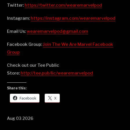
Twitter:
⁠⁠⁠⁠⁠⁠⁠⁠⁠⁠⁠⁠⁠⁠⁠⁠⁠⁠⁠⁠⁠⁠⁠⁠⁠⁠⁠⁠⁠⁠⁠⁠⁠⁠⁠⁠⁠⁠⁠⁠⁠⁠⁠⁠⁠⁠⁠⁠⁠⁠⁠⁠⁠⁠⁠⁠⁠⁠⁠⁠⁠⁠⁠⁠⁠⁠⁠⁠⁠⁠⁠⁠⁠⁠⁠⁠⁠⁠⁠https://twitter.com/wearemarvelpod⁠⁠⁠⁠⁠⁠⁠⁠⁠⁠⁠⁠⁠⁠⁠⁠⁠⁠⁠⁠⁠⁠⁠⁠⁠⁠⁠⁠⁠⁠⁠⁠⁠⁠⁠⁠⁠⁠⁠⁠⁠⁠⁠⁠⁠⁠⁠⁠⁠⁠⁠⁠⁠⁠⁠⁠⁠⁠⁠⁠⁠⁠⁠⁠⁠⁠⁠⁠⁠⁠⁠⁠⁠⁠⁠⁠⁠⁠⁠
Instagram:
⁠⁠⁠⁠⁠⁠⁠⁠⁠⁠⁠⁠⁠⁠⁠⁠⁠⁠⁠⁠⁠⁠⁠⁠⁠⁠⁠⁠⁠⁠⁠⁠⁠⁠⁠⁠⁠⁠⁠⁠⁠⁠⁠⁠⁠⁠⁠⁠⁠⁠⁠⁠⁠⁠⁠⁠⁠⁠⁠⁠⁠⁠⁠⁠⁠⁠⁠⁠⁠⁠⁠⁠⁠⁠⁠⁠⁠⁠⁠https://instagram.com/wearemarvelpod⁠⁠⁠⁠⁠⁠⁠⁠⁠⁠⁠⁠⁠⁠⁠⁠⁠⁠⁠⁠⁠⁠⁠⁠⁠⁠⁠⁠⁠⁠⁠⁠⁠⁠⁠⁠⁠⁠⁠⁠⁠⁠⁠⁠⁠⁠⁠⁠⁠⁠⁠⁠⁠⁠⁠⁠⁠⁠⁠⁠⁠⁠⁠⁠⁠⁠⁠⁠⁠⁠⁠⁠⁠⁠⁠⁠⁠⁠⁠
Email Us:
⁠⁠⁠⁠⁠⁠⁠⁠⁠⁠⁠⁠⁠⁠⁠⁠⁠⁠⁠⁠⁠⁠⁠⁠⁠⁠⁠⁠⁠⁠⁠⁠⁠⁠⁠⁠⁠⁠⁠⁠⁠⁠⁠⁠⁠⁠⁠⁠⁠⁠⁠⁠⁠⁠⁠⁠⁠⁠⁠⁠⁠⁠⁠⁠⁠⁠⁠⁠⁠⁠⁠⁠⁠⁠⁠⁠⁠⁠⁠wearemarvelpod@gmail.com⁠⁠⁠⁠⁠⁠⁠⁠⁠⁠⁠⁠⁠⁠⁠⁠⁠⁠⁠⁠⁠⁠⁠⁠⁠⁠⁠⁠⁠⁠⁠⁠⁠⁠⁠⁠⁠⁠⁠⁠⁠⁠⁠⁠⁠⁠⁠⁠⁠⁠⁠⁠⁠⁠⁠⁠⁠⁠⁠⁠⁠⁠⁠⁠⁠⁠⁠⁠⁠⁠⁠⁠⁠⁠⁠⁠⁠⁠⁠
Facebook Group:
⁠⁠⁠⁠⁠⁠⁠⁠⁠⁠⁠⁠⁠⁠⁠⁠⁠⁠⁠⁠⁠⁠⁠⁠⁠⁠⁠⁠⁠⁠⁠⁠⁠⁠⁠⁠⁠⁠⁠⁠⁠⁠⁠⁠⁠⁠⁠⁠⁠⁠⁠⁠⁠⁠⁠⁠⁠⁠⁠⁠⁠⁠⁠⁠⁠⁠⁠⁠⁠⁠⁠⁠⁠⁠⁠⁠⁠⁠⁠Join The We Are Marvel Facebook
Group⁠⁠⁠⁠⁠⁠⁠⁠⁠⁠⁠⁠⁠⁠⁠⁠⁠⁠⁠⁠⁠⁠⁠⁠⁠⁠⁠⁠⁠⁠⁠⁠⁠⁠⁠⁠⁠⁠⁠⁠⁠⁠⁠⁠⁠⁠⁠⁠⁠⁠⁠⁠⁠⁠⁠⁠⁠⁠⁠⁠⁠⁠⁠⁠⁠⁠⁠⁠⁠⁠⁠⁠⁠⁠⁠⁠⁠⁠⁠
Check out our Tee Public
Store:
⁠⁠⁠⁠⁠⁠⁠⁠⁠⁠⁠⁠⁠⁠⁠⁠⁠⁠⁠⁠⁠⁠⁠⁠⁠⁠⁠⁠⁠⁠⁠⁠⁠⁠⁠⁠⁠⁠⁠⁠⁠⁠⁠⁠⁠⁠⁠⁠⁠⁠⁠⁠⁠⁠⁠⁠⁠⁠⁠⁠⁠⁠⁠⁠⁠⁠⁠⁠⁠⁠⁠⁠⁠⁠⁠⁠⁠⁠⁠http://tee.pub/lic/wearemarvelpod⁠
Share this:
Facebook
X
Aug 03 2026