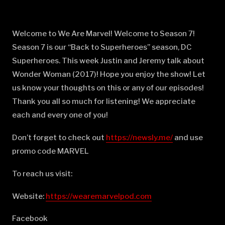
Welcome to We Are Marvel! Welcome to Season 7!
Season 7 is our “Back to Superheroes” season, DC
Superheroes. This week Justin and Jeremy talk about
Wonder Woman (2017)! Hope you enjoy the show! Let
us know your thoughts on this or any of our episodes!
Thank you all so much for listening! We appreciate
each and every one of you!
Don’t forget to check out
⁠⁠⁠⁠⁠⁠⁠⁠⁠⁠⁠⁠⁠⁠⁠⁠⁠⁠⁠⁠⁠⁠⁠⁠⁠⁠⁠⁠⁠⁠⁠⁠⁠⁠⁠⁠⁠⁠⁠⁠⁠⁠⁠⁠⁠⁠⁠⁠⁠⁠⁠⁠⁠⁠⁠⁠⁠⁠⁠⁠⁠⁠⁠⁠⁠⁠⁠⁠⁠⁠⁠⁠⁠⁠⁠⁠⁠https://newsly.me/⁠⁠⁠⁠⁠⁠⁠⁠⁠⁠⁠⁠⁠⁠⁠⁠⁠⁠⁠⁠⁠⁠⁠⁠⁠⁠⁠⁠⁠⁠⁠⁠⁠⁠⁠⁠⁠⁠⁠⁠⁠⁠⁠⁠⁠⁠⁠⁠⁠⁠⁠⁠⁠⁠⁠⁠⁠⁠⁠⁠⁠⁠⁠⁠⁠⁠⁠⁠⁠⁠⁠⁠⁠⁠⁠⁠⁠
and use
promo code MARVEL
To reach us visit:
Website:
⁠⁠⁠⁠⁠⁠⁠⁠⁠⁠⁠⁠⁠⁠⁠⁠⁠⁠⁠⁠⁠⁠⁠⁠⁠⁠⁠⁠⁠⁠⁠⁠⁠⁠⁠⁠⁠⁠⁠⁠⁠⁠⁠⁠⁠⁠⁠⁠⁠⁠⁠⁠⁠⁠⁠⁠⁠⁠⁠⁠⁠⁠⁠⁠⁠⁠⁠⁠⁠⁠⁠⁠⁠⁠⁠⁠⁠https://wearemarvelpod.com⁠⁠⁠⁠⁠⁠⁠⁠⁠⁠⁠⁠⁠⁠⁠⁠⁠⁠⁠⁠⁠⁠⁠⁠⁠⁠⁠⁠⁠⁠⁠⁠⁠⁠⁠⁠⁠⁠⁠⁠⁠⁠⁠⁠⁠⁠⁠⁠⁠⁠⁠⁠⁠⁠⁠⁠⁠⁠⁠⁠⁠⁠⁠⁠⁠⁠⁠⁠⁠⁠⁠⁠⁠⁠⁠⁠⁠
Facebook