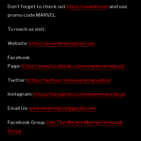
Don’t forget to check out
⁠⁠⁠⁠⁠⁠⁠⁠⁠⁠⁠⁠⁠⁠⁠⁠⁠⁠⁠⁠⁠⁠⁠⁠⁠⁠⁠⁠⁠⁠⁠⁠⁠⁠⁠⁠⁠⁠⁠⁠⁠⁠⁠⁠⁠⁠⁠⁠⁠⁠⁠⁠⁠⁠⁠⁠⁠⁠⁠⁠⁠⁠⁠⁠⁠⁠⁠⁠⁠⁠⁠⁠⁠⁠⁠https://newsly.me/⁠⁠⁠⁠⁠⁠⁠⁠⁠⁠⁠⁠⁠⁠⁠⁠⁠⁠⁠⁠⁠⁠⁠⁠⁠⁠⁠⁠⁠⁠⁠⁠⁠⁠⁠⁠⁠⁠⁠⁠⁠⁠⁠⁠⁠⁠⁠⁠⁠⁠⁠⁠⁠⁠⁠⁠⁠⁠⁠⁠⁠⁠⁠⁠⁠⁠⁠⁠⁠⁠⁠⁠⁠⁠⁠
and use
promo code MARVEL
To reach us visit:
Website:
⁠⁠⁠⁠⁠⁠⁠⁠⁠⁠⁠⁠⁠⁠⁠⁠⁠⁠⁠⁠⁠⁠⁠⁠⁠⁠⁠⁠⁠⁠⁠⁠⁠⁠⁠⁠⁠⁠⁠⁠⁠⁠⁠⁠⁠⁠⁠⁠⁠⁠⁠⁠⁠⁠⁠⁠⁠⁠⁠⁠⁠⁠⁠⁠⁠⁠⁠⁠⁠⁠⁠⁠⁠⁠⁠https://wearemarvelpod.com⁠⁠⁠⁠⁠⁠⁠⁠⁠⁠⁠⁠⁠⁠⁠⁠⁠⁠⁠⁠⁠⁠⁠⁠⁠⁠⁠⁠⁠⁠⁠⁠⁠⁠⁠⁠⁠⁠⁠⁠⁠⁠⁠⁠⁠⁠⁠⁠⁠⁠⁠⁠⁠⁠⁠⁠⁠⁠⁠⁠⁠⁠⁠⁠⁠⁠⁠⁠⁠⁠⁠⁠⁠⁠⁠
Facebook
Page:
⁠⁠⁠⁠⁠⁠⁠⁠⁠⁠⁠⁠⁠⁠⁠⁠⁠⁠⁠⁠⁠⁠⁠⁠⁠⁠⁠⁠⁠⁠⁠⁠⁠⁠⁠⁠⁠⁠⁠⁠⁠⁠⁠⁠⁠⁠⁠⁠⁠⁠⁠⁠⁠⁠⁠⁠⁠⁠⁠⁠⁠⁠⁠⁠⁠⁠⁠⁠⁠⁠⁠⁠⁠⁠⁠https://www.facebook.com/wearemarvelpod/⁠⁠⁠⁠⁠⁠⁠⁠⁠⁠⁠⁠⁠⁠⁠⁠⁠⁠⁠⁠⁠⁠⁠⁠⁠⁠⁠⁠⁠⁠⁠⁠⁠⁠⁠⁠⁠⁠⁠⁠⁠⁠⁠⁠⁠⁠⁠⁠⁠⁠⁠⁠⁠⁠⁠⁠⁠⁠⁠⁠⁠⁠⁠⁠⁠⁠⁠⁠⁠⁠⁠⁠⁠⁠⁠
Twitter:
⁠⁠⁠⁠⁠⁠⁠⁠⁠⁠⁠⁠⁠⁠⁠⁠⁠⁠⁠⁠⁠⁠⁠⁠⁠⁠⁠⁠⁠⁠⁠⁠⁠⁠⁠⁠⁠⁠⁠⁠⁠⁠⁠⁠⁠⁠⁠⁠⁠⁠⁠⁠⁠⁠⁠⁠⁠⁠⁠⁠⁠⁠⁠⁠⁠⁠⁠⁠⁠⁠⁠⁠⁠⁠⁠https://twitter.com/wearemarvelpod⁠⁠⁠⁠⁠⁠⁠⁠⁠⁠⁠⁠⁠⁠⁠⁠⁠⁠⁠⁠⁠⁠⁠⁠⁠⁠⁠⁠⁠⁠⁠⁠⁠⁠⁠⁠⁠⁠⁠⁠⁠⁠⁠⁠⁠⁠⁠⁠⁠⁠⁠⁠⁠⁠⁠⁠⁠⁠⁠⁠⁠⁠⁠⁠⁠⁠⁠⁠⁠⁠⁠⁠⁠⁠⁠
Instagram:
⁠⁠⁠⁠⁠⁠⁠⁠⁠⁠⁠⁠⁠⁠⁠⁠⁠⁠⁠⁠⁠⁠⁠⁠⁠⁠⁠⁠⁠⁠⁠⁠⁠⁠⁠⁠⁠⁠⁠⁠⁠⁠⁠⁠⁠⁠⁠⁠⁠⁠⁠⁠⁠⁠⁠⁠⁠⁠⁠⁠⁠⁠⁠⁠⁠⁠⁠⁠⁠⁠⁠⁠⁠⁠⁠https://instagram.com/wearemarvelpod⁠⁠⁠⁠⁠⁠⁠⁠⁠⁠⁠⁠⁠⁠⁠⁠⁠⁠⁠⁠⁠⁠⁠⁠⁠⁠⁠⁠⁠⁠⁠⁠⁠⁠⁠⁠⁠⁠⁠⁠⁠⁠⁠⁠⁠⁠⁠⁠⁠⁠⁠⁠⁠⁠⁠⁠⁠⁠⁠⁠⁠⁠⁠⁠⁠⁠⁠⁠⁠⁠⁠⁠⁠⁠⁠
Email Us:
⁠⁠⁠⁠⁠⁠⁠⁠⁠⁠⁠⁠⁠⁠⁠⁠⁠⁠⁠⁠⁠⁠⁠⁠⁠⁠⁠⁠⁠⁠⁠⁠⁠⁠⁠⁠⁠⁠⁠⁠⁠⁠⁠⁠⁠⁠⁠⁠⁠⁠⁠⁠⁠⁠⁠⁠⁠⁠⁠⁠⁠⁠⁠⁠⁠⁠⁠⁠⁠⁠⁠⁠⁠⁠⁠wearemarvelpod@gmail.com⁠⁠⁠⁠⁠⁠⁠⁠⁠⁠⁠⁠⁠⁠⁠⁠⁠⁠⁠⁠⁠⁠⁠⁠⁠⁠⁠⁠⁠⁠⁠⁠⁠⁠⁠⁠⁠⁠⁠⁠⁠⁠⁠⁠⁠⁠⁠⁠⁠⁠⁠⁠⁠⁠⁠⁠⁠⁠⁠⁠⁠⁠⁠⁠⁠⁠⁠⁠⁠⁠⁠⁠⁠⁠⁠
Facebook Group:
⁠⁠⁠⁠⁠⁠⁠⁠⁠⁠⁠⁠⁠⁠⁠⁠⁠⁠⁠⁠⁠⁠⁠⁠⁠⁠⁠⁠⁠⁠⁠⁠⁠⁠⁠⁠⁠⁠⁠⁠⁠⁠⁠⁠⁠⁠⁠⁠⁠⁠⁠⁠⁠⁠⁠⁠⁠⁠⁠⁠⁠⁠⁠⁠⁠⁠⁠⁠⁠⁠⁠⁠⁠⁠⁠Join The We Are Marvel Facebook
Group⁠⁠⁠⁠⁠⁠⁠⁠⁠⁠⁠⁠⁠⁠⁠⁠⁠⁠⁠⁠⁠⁠⁠⁠⁠⁠⁠⁠⁠⁠⁠⁠⁠⁠⁠⁠⁠⁠⁠⁠⁠⁠⁠⁠⁠⁠⁠⁠⁠⁠⁠⁠⁠⁠⁠⁠⁠⁠⁠⁠⁠⁠⁠⁠⁠⁠⁠⁠⁠⁠⁠⁠⁠⁠⁠