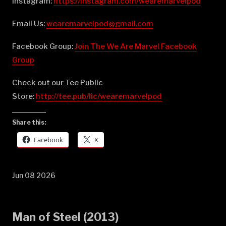
Instagram:
⁠⁠⁠⁠⁠⁠⁠⁠⁠⁠⁠⁠⁠⁠⁠⁠⁠⁠⁠⁠⁠⁠⁠⁠⁠⁠⁠⁠⁠⁠⁠⁠⁠⁠⁠⁠⁠⁠⁠⁠⁠⁠⁠⁠⁠⁠⁠⁠⁠⁠⁠⁠⁠⁠⁠⁠⁠⁠⁠⁠⁠⁠⁠⁠https://instagram.com/wearemarvelpod⁠⁠⁠⁠⁠⁠⁠⁠⁠⁠⁠⁠⁠⁠⁠⁠⁠⁠⁠⁠⁠⁠⁠⁠⁠⁠⁠⁠⁠⁠⁠⁠⁠⁠⁠⁠⁠⁠⁠⁠⁠⁠⁠⁠⁠⁠⁠⁠⁠⁠⁠⁠⁠⁠⁠⁠⁠⁠⁠⁠⁠⁠⁠⁠
Email Us:
⁠⁠⁠⁠⁠⁠⁠⁠⁠⁠⁠⁠⁠⁠⁠⁠⁠⁠⁠⁠⁠⁠⁠⁠⁠⁠⁠⁠⁠⁠⁠⁠⁠⁠⁠⁠⁠⁠⁠⁠⁠⁠⁠⁠⁠⁠⁠⁠⁠⁠⁠⁠⁠⁠⁠⁠⁠⁠⁠⁠⁠⁠⁠⁠wearemarvelpod@gmail.com⁠⁠⁠⁠⁠⁠⁠⁠⁠⁠⁠⁠⁠⁠⁠⁠⁠⁠⁠⁠⁠⁠⁠⁠⁠⁠⁠⁠⁠⁠⁠⁠⁠⁠⁠⁠⁠⁠⁠⁠⁠⁠⁠⁠⁠⁠⁠⁠⁠⁠⁠⁠⁠⁠⁠⁠⁠⁠⁠⁠⁠⁠⁠⁠
Facebook Group:
⁠⁠⁠⁠⁠⁠⁠⁠⁠⁠⁠⁠⁠⁠⁠⁠⁠⁠⁠⁠⁠⁠⁠⁠⁠⁠⁠⁠⁠⁠⁠⁠⁠⁠⁠⁠⁠⁠⁠⁠⁠⁠⁠⁠⁠⁠⁠⁠⁠⁠⁠⁠⁠⁠⁠⁠⁠⁠⁠⁠⁠⁠⁠⁠Join The We Are Marvel Facebook
Group⁠⁠⁠⁠⁠⁠⁠⁠⁠⁠⁠⁠⁠⁠⁠⁠⁠⁠⁠⁠⁠⁠⁠⁠⁠⁠⁠⁠⁠⁠⁠⁠⁠⁠⁠⁠⁠⁠⁠⁠⁠⁠⁠⁠⁠⁠⁠⁠⁠⁠⁠⁠⁠⁠⁠⁠⁠⁠⁠⁠⁠⁠⁠⁠
Check out our Tee Public
Store:
⁠⁠⁠⁠⁠⁠⁠⁠⁠⁠⁠⁠⁠⁠⁠⁠⁠⁠⁠⁠⁠⁠⁠⁠⁠⁠⁠⁠⁠⁠⁠⁠⁠⁠⁠⁠⁠⁠⁠⁠⁠⁠⁠⁠⁠⁠⁠⁠⁠⁠⁠⁠⁠⁠⁠⁠⁠⁠⁠⁠⁠⁠⁠⁠http://tee.pub/lic/wearemarvelpod⁠
Share this:
Facebook
X
Jun 08 2026
Man of Steel (2013)