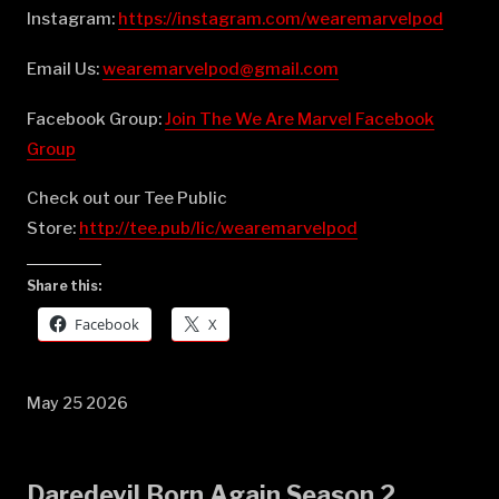
Instagram:
⁠⁠⁠⁠⁠⁠⁠⁠⁠⁠⁠⁠⁠⁠⁠⁠⁠⁠⁠⁠⁠⁠⁠⁠⁠⁠⁠⁠⁠⁠⁠⁠⁠⁠⁠⁠⁠⁠⁠⁠⁠⁠⁠⁠⁠⁠⁠⁠⁠⁠⁠⁠⁠⁠⁠⁠⁠⁠⁠⁠⁠⁠⁠⁠⁠⁠⁠⁠⁠⁠⁠⁠⁠https://instagram.com/wearemarvelpod⁠⁠⁠⁠⁠⁠⁠⁠⁠⁠⁠⁠⁠⁠⁠⁠⁠⁠⁠⁠⁠⁠⁠⁠⁠⁠⁠⁠⁠⁠⁠⁠⁠⁠⁠⁠⁠⁠⁠⁠⁠⁠⁠⁠⁠⁠⁠⁠⁠⁠⁠⁠⁠⁠⁠⁠⁠⁠⁠⁠⁠⁠⁠⁠⁠⁠⁠⁠⁠⁠⁠⁠⁠
Email Us:
⁠⁠⁠⁠⁠⁠⁠⁠⁠⁠⁠⁠⁠⁠⁠⁠⁠⁠⁠⁠⁠⁠⁠⁠⁠⁠⁠⁠⁠⁠⁠⁠⁠⁠⁠⁠⁠⁠⁠⁠⁠⁠⁠⁠⁠⁠⁠⁠⁠⁠⁠⁠⁠⁠⁠⁠⁠⁠⁠⁠⁠⁠⁠⁠⁠⁠⁠⁠⁠⁠⁠⁠⁠wearemarvelpod@gmail.com⁠⁠⁠⁠⁠⁠⁠⁠⁠⁠⁠⁠⁠⁠⁠⁠⁠⁠⁠⁠⁠⁠⁠⁠⁠⁠⁠⁠⁠⁠⁠⁠⁠⁠⁠⁠⁠⁠⁠⁠⁠⁠⁠⁠⁠⁠⁠⁠⁠⁠⁠⁠⁠⁠⁠⁠⁠⁠⁠⁠⁠⁠⁠⁠⁠⁠⁠⁠⁠⁠⁠⁠⁠
Facebook Group:
⁠⁠⁠⁠⁠⁠⁠⁠⁠⁠⁠⁠⁠⁠⁠⁠⁠⁠⁠⁠⁠⁠⁠⁠⁠⁠⁠⁠⁠⁠⁠⁠⁠⁠⁠⁠⁠⁠⁠⁠⁠⁠⁠⁠⁠⁠⁠⁠⁠⁠⁠⁠⁠⁠⁠⁠⁠⁠⁠⁠⁠⁠⁠⁠⁠⁠⁠⁠⁠⁠⁠⁠⁠Join The We Are Marvel Facebook
Group⁠⁠⁠⁠⁠⁠⁠⁠⁠⁠⁠⁠⁠⁠⁠⁠⁠⁠⁠⁠⁠⁠⁠⁠⁠⁠⁠⁠⁠⁠⁠⁠⁠⁠⁠⁠⁠⁠⁠⁠⁠⁠⁠⁠⁠⁠⁠⁠⁠⁠⁠⁠⁠⁠⁠⁠⁠⁠⁠⁠⁠⁠⁠⁠⁠⁠⁠⁠⁠⁠⁠⁠⁠
Check out our Tee Public
Store:
⁠⁠⁠⁠⁠⁠⁠⁠⁠⁠⁠⁠⁠⁠⁠⁠⁠⁠⁠⁠⁠⁠⁠⁠⁠⁠⁠⁠⁠⁠⁠⁠⁠⁠⁠⁠⁠⁠⁠⁠⁠⁠⁠⁠⁠⁠⁠⁠⁠⁠⁠⁠⁠⁠⁠⁠⁠⁠⁠⁠⁠⁠⁠⁠⁠⁠⁠⁠⁠⁠⁠⁠⁠http://tee.pub/lic/wearemarvelpod⁠
Share this:
Facebook
X
May 25 2026
Daredevil Born Again Season 2