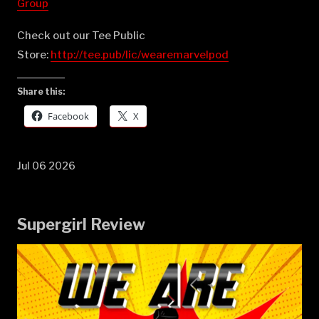
Group⁠⁠⁠⁠⁠⁠⁠⁠⁠⁠⁠⁠⁠⁠⁠⁠⁠⁠⁠⁠⁠⁠⁠⁠⁠⁠⁠⁠⁠⁠⁠⁠⁠⁠⁠⁠⁠⁠⁠⁠⁠⁠⁠⁠⁠⁠⁠⁠⁠⁠⁠⁠⁠⁠⁠⁠⁠⁠⁠⁠⁠⁠⁠⁠⁠⁠⁠⁠⁠⁠⁠⁠⁠⁠⁠⁠
Check out our Tee Public
Store:
⁠⁠⁠⁠⁠⁠⁠⁠⁠⁠⁠⁠⁠⁠⁠⁠⁠⁠⁠⁠⁠⁠⁠⁠⁠⁠⁠⁠⁠⁠⁠⁠⁠⁠⁠⁠⁠⁠⁠⁠⁠⁠⁠⁠⁠⁠⁠⁠⁠⁠⁠⁠⁠⁠⁠⁠⁠⁠⁠⁠⁠⁠⁠⁠⁠⁠⁠⁠⁠⁠⁠⁠⁠⁠⁠⁠http://tee.pub/lic/wearemarvelpod⁠
Share this:
Facebook
X
Jul 06 2026
Supergirl Review